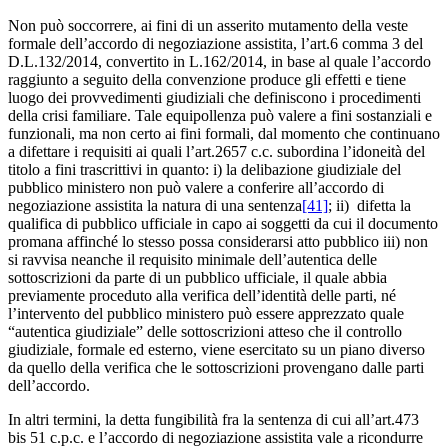
Non può soccorrere, ai fini di un asserito mutamento della veste
formale dell’accordo di negoziazione assistita, l’art.6 comma 3 del
D.L.132/2014, convertito in L.162/2014, in base al quale l’accordo
raggiunto a seguito della convenzione produce gli effetti e tiene
luogo dei provvedimenti giudiziali che definiscono i procedimenti
della crisi familiare. Tale equipollenza può valere a fini sostanziali e
funzionali, ma non certo ai fini formali, dal momento che continuano
a difettare i requisiti ai quali l’art.2657 c.c. subordina l’idoneità del
titolo a fini trascrittivi in quanto: i) la delibazione giudiziale del
pubblico ministero non può valere a conferire all’accordo di
negoziazione assistita la natura di una sentenza
[41]
; ii) difetta la
qualifica di pubblico ufficiale in capo ai soggetti da cui il documento
promana affinché lo stesso possa considerarsi atto pubblico iii) non
si ravvisa neanche il requisito minimale dell’autentica delle
sottoscrizioni da parte di un pubblico ufficiale, il quale abbia
previamente proceduto alla verifica dell’identità delle parti, né
l’intervento del pubblico ministero può essere apprezzato quale
“autentica giudiziale” delle sottoscrizioni atteso che il controllo
giudiziale, formale ed esterno, viene esercitato su un piano diverso
da quello della verifica che le sottoscrizioni provengano dalle parti
dell’accordo.
In altri termini, la detta fungibilità fra la sentenza di cui all’art.473
bis 51 c.p.c. e l’accordo di negoziazione assistita vale a ricondurre