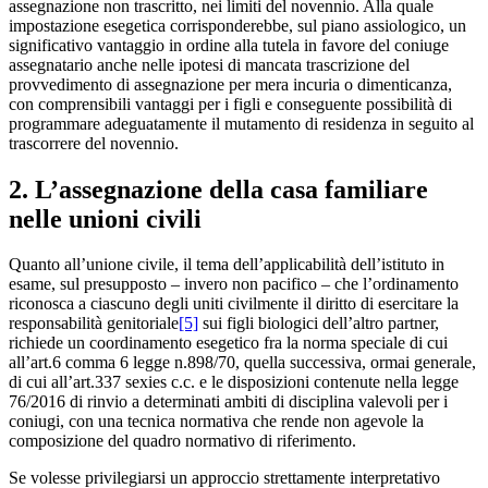
assegnazione non trascritto, nei limiti del novennio. Alla quale
impostazione esegetica corrisponderebbe, sul piano assiologico, un
significativo vantaggio in ordine alla tutela in favore del coniuge
assegnatario anche nelle ipotesi di mancata trascrizione del
provvedimento di assegnazione per mera incuria o dimenticanza,
con comprensibili vantaggi per i figli e conseguente possibilità di
programmare adeguatamente il mutamento di residenza in seguito al
trascorrere del novennio.
2. L’assegnazione della casa familiare
nelle unioni civili
Quanto all’unione civile, il tema dell’applicabilità dell’istituto in
esame, sul presupposto – invero non pacifico – che l’ordinamento
riconosca a ciascuno degli uniti civilmente il diritto di esercitare la
responsabilità genitoriale
[5]
sui figli biologici dell’altro partner,
richiede un coordinamento esegetico fra la norma speciale di cui
all’art.6 comma 6 legge n.898/70, quella successiva, ormai generale,
di cui all’art.337 sexies c.c. e le disposizioni contenute nella legge
76/2016 di rinvio a determinati ambiti di disciplina valevoli per i
coniugi, con una tecnica normativa che rende non agevole la
composizione del quadro normativo di riferimento.
Se volesse privilegiarsi un approccio strettamente interpretativo