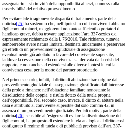
assegnatario – sia in virtù della opponibilità ai terzi, connessa alla
trascrivibilità del relativo provvedimento.
Per evitare tale irragionevole disparità di trattamento, parte della
dottrina
[25]
ha sostenuto che, nell’ipotesi in cui i conviventi abbiano
figli comuni minori, maggiorenni non autosufficienti o portatori di
handicap grave, debba trovare applicazione l’art. 337-sexies c.c.,
espressamente richiamato dalla l. 76/2016. Tale richiamo, tuttavia,
sembrerebbe avere natura limitata, destinata unicamente a preservare
gli effetti di un provvedimento giudiziale di assegnazione
eventualmente già adottato in favore del convivente superstite,
laddove la cessazione della convivenza sia derivata dalla crisi del
rapporto, e non anche ad estendersi alle diverse ipotesi in cui la
convivenza cessi per la morte del partner proprietario.
Nel primo scenario, infatti, il diritto di abitazione trae origine dal
provvedimento giudiziale di assegnazione, giustificato dall’interesse
della prole a rimanere nell’abitazione familiare nonostante la
dissoluzione della coppia, e risulta dotato della tutela propria
dell’opponibilità. Nel secondo caso, invece, il diritto di abitare nella
casa è attribuito al convivente superstite dal solo comma 42, in
assenza di un provvedimento giudiziale. Per tali motivi, parte della
dottrina
[26]
, sensibile all’esigenza di evitare la discriminazione dei
figli comuni, ha proposto di estendere in via analogica al diritto così
configurato il regime di tutela e di pubblicità previsto dall’art. 337-