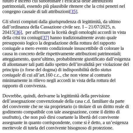
futuro e incerto cui subordinare l’efficacia delle attribuzioni
patrimoniali, essendo più plausibile ritenere che la crisi penetri nel
congegno causale di tali attribuzioni
[35]
.
Gli sforzi compiuti dalla giurisprudenza di legittimità, da ultimo
dall’ordinanza della Cassazione civile sez. I – 21/07/2025, n.
20415
[36]
, per affermare la liceità degli omologhi accordi in vista
della crisi tra coniugi
[37]
hanno tradizionalmente avuto quale
presupposto logico la degradazione della rottura del rapporto
coniugale a mero evento condizionale insuscettibile di colorare la
causa in concreto delle rispettivamente attribuzioni patrimoniali;
atteggiamento, quest’ultimo, probabilmente giustificato dall’esigenza
di allontanare tali patti dallo spettro dell’invalidità per violazione del
principio (o forse del dogma) di indisponibilità dello
status
coniugale
di cui all’art.160 c.c., che non viene al contrario
minimamente in rilievo negli accordi in vista della rottura del
rapporto di convivenza.
Dovrebbe, quindi, derivarne la legittimità della previsione
dell’assegnazione convenzionale della casa c.d. familiare da parte
del convivente che ne sia proprietario (o titolare di un diritto reale di
godimento compatibile con tale assegnazione, come il diritto di
usufrutto), che non può dirsi coartante la libertà del convivente
assegnante in quanto corrispondente, come si è detto, a un’esigenza
meritevole di tutela del convivente bisognoso di protezione.