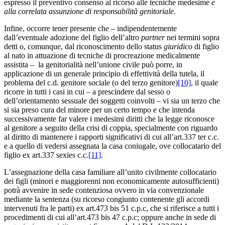
espresso il preventivo consenso al ricorso alle tecniche medesime
e
alla correlata assunzione di responsabilità genitoriale.
Infine, occorre tener presente che – indipendentemente
dall’eventuale adozione del figlio dell’altro
partner
nei termini sopra
detti o, comunque, dal riconoscimento dello status
giuridico
di figlio
al nato in attuazione di tecniche di procreazione medicalmente
assistita – la genitorialità nell’unione civile può porre, in
applicazione di un generale principio di effettività della tutela, il
problema del c.d. genitore sociale (o del terzo genitore)
[10]
, il quale
ricorre in tutti i casi in cui – a prescindere dal sesso o
dell’orientamento sessuale dei soggetti coinvolti – vi sia un terzo che
si sia preso cura del minore per un certo tempo e che intenda
successivamente far valere i medesimi diritti che la legge riconosce
al genitore a seguito della crisi di coppia, specialmente con riguardo
al diritto di mantenere i rapporti significativi di cui all’art.337 ter c.c.
e a quello di vedersi assegnata la casa coniugale, ove collocatario del
figlio ex art.337 sexies c.c.
[11]
.
L’assegnazione della casa familiare all’unito civilmente collocatario
dei figli (minori e maggiorenni non economicamente autosufficienti)
potrà avvenire in sede contenziosa ovvero in via convenzionale
mediante la sentenza (su ricorso congiunto contenente gli accordi
intervenuti fra le parti) ex art.473 bis 51 c.p.c, che si riferisce a tutti i
procedimenti di cui all’art.473 bis 47 c.p.c; oppure anche in sede di