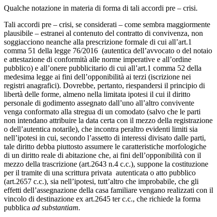
Qualche notazione in materia di forma di tali accordi pre – crisi.
Tali accordi pre – crisi, se considerati – come sembra maggiormente
plausibile – estranei al contenuto del contratto di convivenza, non
soggiacciono neanche alla prescrizione formale di cui all’art.1
comma 51 della legge 76/2016 (autentica dell’avvocato o del notaio
e attestazione di conformità alle norme imperative e all’ordine
pubblico) e all’onere pubblicitario di cui all’art.1 comma 52 della
medesima legge ai fini dell’opponibilità ai terzi (iscrizione nei
registri anagrafici). Dovrebbe, pertanto, riespandersi il principio di
libertà delle forme, almeno nella limitata ipotesi il cui il diritto
personale di godimento assegnato dall’uno all’altro convivente
venga conformato alla stregua di un comodato (salvo che le parti
non intendano attribuire la data certa con il mezzo della registrazione
o dell’autentica notarile), che incontra peraltro evidenti limiti sia
nell’ipotesi in cui, secondo l’assetto di interessi divisato dalle parti,
tale diritto debba piuttosto assumere le caratteristiche morfologiche
di un diritto reale di abitazione che, ai fini dell’opponibilità con il
mezzo della trascrizione (art.2643 n.4 c.c.), suppone la costituzione
per il tramite di una scrittura privata autenticata o atto pubblico
(art.2657 c.c.), sia nell’ipotesi, tutt’altro che improbabile, che gli
effetti dell’assegnazione della casa familiare vengano realizzati con il
vincolo di destinazione ex art.2645 ter c.c., che richiede la forma
pubblica
ad substantiam.