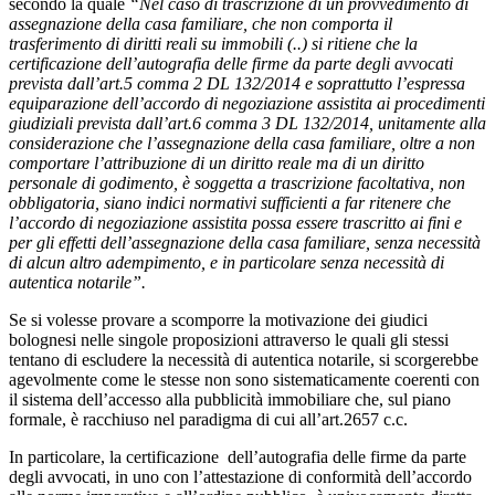
secondo la quale
“Nel caso di trascrizione di un provvedimento di
assegnazione della casa familiare, che non comporta il
trasferimento di diritti reali su immobili (..) si ritiene che la
certificazione dell’autografia delle firme da parte degli avvocati
prevista dall’art.5 comma 2 DL 132/2014 e soprattutto l’espressa
equiparazione dell’accordo di negoziazione assistita ai procedimenti
giudiziali prevista dall’art.6 comma 3 DL 132/2014, unitamente alla
considerazione che l’assegnazione della casa familiare, oltre a non
comportare l’attribuzione di un diritto reale ma di un diritto
personale di godimento, è soggetta a trascrizione facoltativa, non
obbligatoria, siano indici normativi sufficienti a far ritenere che
l’accordo di negoziazione assistita possa essere trascritto ai fini e
per gli effetti dell’assegnazione della casa familiare, senza necessità
di alcun altro adempimento, e in particolare senza necessità di
autentica notarile”.
Se si volesse provare a scomporre la motivazione dei giudici
bolognesi nelle singole proposizioni attraverso le quali gli stessi
tentano di escludere la necessità di autentica notarile, si scorgerebbe
agevolmente come le stesse non sono sistematicamente coerenti con
il sistema dell’accesso alla pubblicità immobiliare che, sul piano
formale, è racchiuso nel paradigma di cui all’art.2657 c.c.
In particolare, la certificazione dell’autografia delle firme da parte
degli avvocati, in uno con l’attestazione di conformità dell’accordo