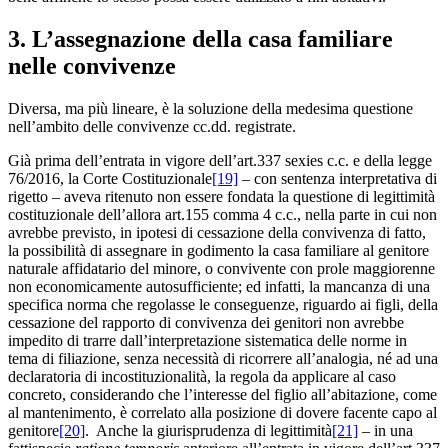
3. L’assegnazione della casa familiare
nelle convivenze
Diversa, ma più lineare, è la soluzione della medesima questione
nell’ambito delle convivenze cc.dd. registrate.
Già prima dell’entrata in vigore dell’art.337 sexies c.c. e della legge
76/2016, la Corte Costituzionale
[19]
– con sentenza interpretativa di
rigetto – aveva ritenuto non essere fondata la questione di legittimità
costituzionale dell’allora art.155 comma 4 c.c., nella parte in cui non
avrebbe previsto, in ipotesi di cessazione della convivenza di fatto,
la possibilità di assegnare in godimento la casa familiare al genitore
naturale affidatario del minore, o convivente con prole maggiorenne
non economicamente autosufficiente; ed infatti, la mancanza di una
specifica norma che regolasse le conseguenze, riguardo ai figli, della
cessazione del rapporto di convivenza dei genitori non avrebbe
impedito di trarre dall’interpretazione sistematica delle norme in
tema di filiazione, senza necessità di ricorrere all’analogia, né ad una
declaratoria di incostituzionalità, la regola da applicare al caso
concreto, considerando che l’interesse del figlio all’abitazione, come
al mantenimento, è correlato alla posizione di dovere facente capo al
genitore
[20]
. Anche la giurisprudenza di legittimità
[21]
– in una