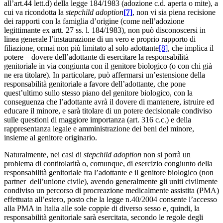
all’art.44 lett.d) della legge 184/1983 (adozione c.d. aperta o mite), a
cui va ricondotta la
stepchild adoption
[7]
, non vi sia piena recisione
dei rapporti con la famiglia d’origine (come nell’adozione
legittimante ex artt. 27 ss. l. 184/1983), non può disconoscersi in
linea generale l’instaurazione di un vero e proprio rapporto di
filiazione, ormai non più limitato al solo adottante
[8]
, che implica il
potere – dovere dell’adottante di esercitare la responsabilità
genitoriale in via congiunta con il genitore biologico (o con chi già
ne era titolare). In particolare, può affermarsi un’estensione della
responsabilità genitoriale a favore dell’adottante, che pone
quest’ultimo sullo stesso piano del genitore biologico, con la
conseguenza che l’adottante avrà il dovere di mantenere, istruire ed
educare il minore, e sarà titolare di un potere decisionale condiviso
sulle questioni di maggiore importanza (art. 316 c.c.) e della
rappresentanza legale e amministrazione dei beni del minore,
insieme al genitore originario.
Naturalmente, nei casi di
stepchild adoption
non si porrà un
problema di contitolarità o, comunque, di esercizio congiunto della
responsabilità genitoriale fra l’adottante e il genitore biologico (non
partner dell’unione civile), avendo generalmente gli uniti civilmente
condiviso un percorso di procreazione medicalmente assistita (PMA)
effettuata all’estero, posto che la legge n.40/2004 consente l’accesso
alla PMA in Italia alle sole coppie di diverso sesso e, quindi, la
responsabilità genitoriale sarà esercitata, secondo le regole degli