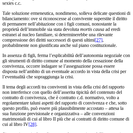
sexies c.c.
Tale soluzione ermeneutica, nondimeno, solleva delicate questioni di
bilanciamento: ove si riconoscesse al convivente superstite il diritto
di permanere nell’abitazione con i figli comuni, nonostante la
proprietà dell’immobile sia stata devoluta
mortis causa
ad eredi
estranei al nucleo familiare, si determinerebbe una rilevante
compressione dei diritti successori di questi ultimi
[27]
,
probabilmente non giustificata anche sul piano costituzionale.
In assenza di figli, ferma l’esplicabilità dell’autonomia negoziale con
gli strumenti di diritto comune al momento della cessazione della
convivenza, occorre indagare se l’assegnazione possa essere
disposta nell’ambito di un eventuale accordo in vista della crisi per
l’eventualità che sopraggiunga la crisi.
Il tema degli accordi tra conviventi in vista della crisi del rapporto
non interferisce con quello dell’asserita tipicità del contenuto del
contratto di convivenza, che è contratto c.d. normativo, volto a
regolamentare taluni aspetti del rapporto di convivenza e che, sotto
questo profilo, può essere più plausibilmente accostato – attesa la
sua funzione previsionale e organizzativa – alle convenzioni
matrimoniali di cui al libro II più che ai contratti di diritto comune di
cui al libro IV
[28]
.