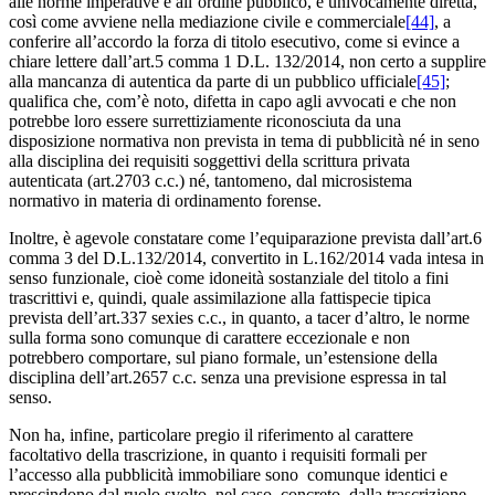
alle norme imperative e all’ordine pubblico, è univocamente diretta,
così come avviene nella mediazione civile e commerciale
[44]
, a
conferire all’accordo la forza di titolo esecutivo, come si evince a
chiare lettere dall’art.5 comma 1 D.L. 132/2014, non certo a supplire
alla mancanza di autentica da parte di un pubblico ufficiale
[45]
;
qualifica che, com’è noto, difetta in capo agli avvocati e che non
potrebbe loro essere surrettiziamente riconosciuta da una
disposizione normativa non prevista in tema di pubblicità né in seno
alla disciplina dei requisiti soggettivi della scrittura privata
autenticata (art.2703 c.c.) né, tantomeno, dal microsistema
normativo in materia di ordinamento forense.
Inoltre, è agevole constatare come l’equiparazione prevista dall’art.6
comma 3 del D.L.132/2014, convertito in L.162/2014 vada intesa in
senso funzionale, cioè come idoneità sostanziale del titolo a fini
trascrittivi e, quindi, quale assimilazione alla fattispecie tipica
prevista dell’art.337 sexies c.c., in quanto, a tacer d’altro, le norme
sulla forma sono comunque di carattere eccezionale e non
potrebbero comportare, sul piano formale, un’estensione della
disciplina dell’art.2657 c.c. senza una previsione espressa in tal
senso.
Non ha, infine, particolare pregio il riferimento al carattere
facoltativo della trascrizione, in quanto i requisiti formali per
l’accesso alla pubblicità immobiliare sono comunque identici e
prescindono dal ruolo svolto, nel caso concreto, dalla trascrizione.