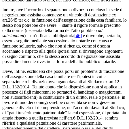
Inoltre, ove l’accordo di separazione o divorzio concluso in sede di
negoziazione assistita contenesse un vincolo di destinazione ex
art.2645 ter c.c. in funzione dell’assegnazione della casa familiare, lo
stesso non potrebbe che avere – stante il rigore formale prescritto
dalla norma (necessità della forma dell’atto pubblico
ad
substantiam
) – un’efficacia obbligatoria
[46]
e dovrebbe, pertanto,
essere eseguito mediante successivo atto notarile con causa e
funzione solutorie, salvo che non si ritenga, come si è sopra
accennato e rispetto alla quale ipotesi non si rinvengono argomenti
di segno contrario, che lo stesso accordo di negoziazione assistita
possa direttamente rivestire la forma dell’atto pubblico notarile.
Deve, infine, escludersi che possa porsi un problema di trascrizione
dell’assegnazione della casa familiare nell’ipotesi in cui la
separazione o il divorzio avvengano davanti al Sindaco ex art.12
D.L. 132/2014. Tenuto conto che la disposizione non si applica in
presenza di figli minorenni (o portatori di handicap o maggiorenni
non autosufficienti) la costituzione di un diritto, reale o personale, in
favore di uno dei coniugi sarebbe consentita se non vigesse un
generale divieto di ricomprensione, nell’accordo davanti al Sindaco,
di “patti trasferimento patrimoniale” la cui espressione, di portata più
ampia rispetto a quella prevista nell’art.6 D.L.132/2014, sembra
riferirsi a qualsiasi pattuizione di carattere patrimoniale,
indipendentemente dal carattere, personale o reale, del diritto