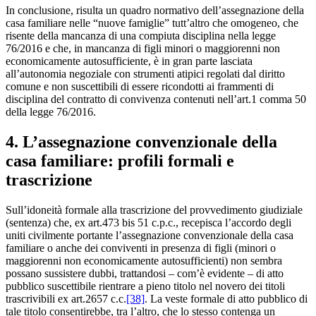
In conclusione, risulta un quadro normativo dell’assegnazione della
casa familiare nelle “nuove famiglie” tutt’altro che omogeneo, che
risente della mancanza di una compiuta disciplina nella legge
76/2016 e che, in mancanza di figli minori o maggiorenni non
economicamente autosufficiente, è in gran parte lasciata
all’autonomia negoziale con strumenti atipici regolati dal diritto
comune e non suscettibili di essere ricondotti ai frammenti di
disciplina del contratto di convivenza contenuti nell’art.1 comma 50
della legge 76/2016.
4. L’assegnazione convenzionale della
casa familiare: profili formali e
trascrizione
Sull’idoneità formale alla trascrizione del provvedimento giudiziale
(sentenza) che, ex art.473 bis 51 c.p.c., recepisca l’accordo degli
uniti civilmente portante l’assegnazione convenzionale della casa
familiare o anche dei conviventi in presenza di figli (minori o
maggiorenni non economicamente autosufficienti) non sembra
possano sussistere dubbi, trattandosi – com’è evidente – di atto
pubblico suscettibile rientrare a pieno titolo nel novero dei titoli
trascrivibili ex art.2657 c.c.
[38]
. La veste formale di atto pubblico di
tale titolo consentirebbe, tra l’altro, che lo stesso contenga un