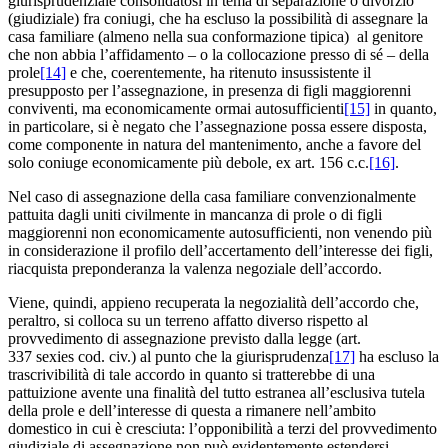
giurisprudenziale consolidatosi in tema di separazione o divorzio
(giudiziale) fra coniugi, che ha escluso la possibilità di assegnare la
casa familiare (almeno nella sua conformazione tipica) al genitore
che non abbia l’affidamento – o la collocazione presso di sé – della
prole
[14]
e che, coerentemente, ha ritenuto insussistente il
presupposto per l’assegnazione, in presenza di figli maggiorenni
conviventi, ma economicamente ormai autosufficienti
[15]
in quanto,
in particolare, si è negato che l’assegnazione possa essere disposta,
come componente in natura del mantenimento, anche a favore del
solo coniuge economicamente più debole, ex art. 156 c.c.
[16]
.
Nel caso di assegnazione della casa familiare convenzionalmente
pattuita dagli uniti civilmente in mancanza di prole o di figli
maggiorenni non economicamente autosufficienti, non venendo più
in considerazione il profilo dell’accertamento dell’interesse dei figli,
riacquista preponderanza la valenza negoziale dell’accordo.
Viene, quindi, appieno recuperata la negozialità dell’accordo che,
peraltro, si colloca su un terreno affatto diverso rispetto al
provvedimento di assegnazione previsto dalla legge (art.
337 sexies cod. civ.) al punto che la giurisprudenza
[17]
ha escluso la
trascrivibilità di tale accordo in quanto si tratterebbe di una
pattuizione avente una finalità del tutto estranea all’esclusiva tutela
della prole e dell’interesse di questa a rimanere nell’ambito
domestico in cui è cresciuta: l’opponibilità a terzi del provvedimento
giudiziale di assegnazione non può evidentemente estendersi