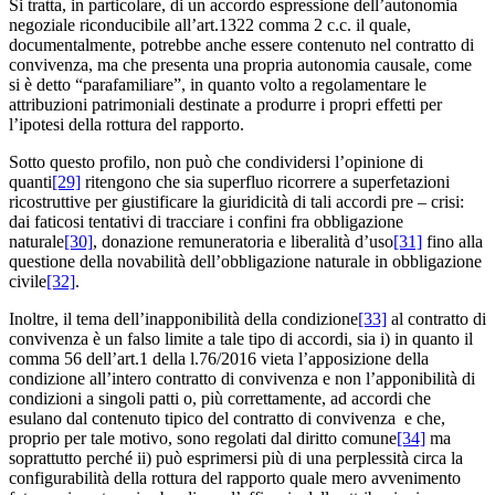
Si tratta, in particolare, di un accordo espressione dell’autonomia
negoziale riconducibile all’art.1322 comma 2 c.c. il quale,
documentalmente, potrebbe anche essere contenuto nel contratto di
convivenza, ma che presenta una propria autonomia causale, come
si è detto “parafamiliare”, in quanto volto a regolamentare le
attribuzioni patrimoniali destinate a produrre i propri effetti per
l’ipotesi della rottura del rapporto.
Sotto questo profilo, non può che condividersi l’opinione di
quanti
[29]
ritengono che sia superfluo ricorrere a superfetazioni
ricostruttive per giustificare la giuridicità di tali accordi pre – crisi:
dai faticosi tentativi di tracciare i confini fra obbligazione
naturale
[30]
, donazione remuneratoria e liberalità d’uso
[31]
fino alla
questione della novabilità dell’obbligazione naturale in obbligazione
civile
[32]
.
Inoltre, il tema dell’inapponibilità della condizione
[33]
al contratto di
convivenza è un falso limite a tale tipo di accordi, sia i) in quanto il
comma 56 dell’art.1 della l.76/2016 vieta l’apposizione della
condizione all’intero contratto di convivenza e non l’apponibilità di
condizioni a singoli patti o, più correttamente, ad accordi che
esulano dal contenuto tipico del contratto di convivenza e che,
proprio per tale motivo, sono regolati dal diritto comune
[34]
ma
soprattutto perché ii) può esprimersi più di una perplessità circa la
configurabilità della rottura del rapporto quale mero avvenimento