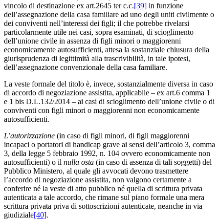
vincolo di destinazione ex art.2645 ter c.c.
[39]
in funzione
dell’assegnazione della casa familiare ad uno degli uniti civilmente o
dei conviventi nell’interessi dei figli; il che potrebbe rivelarsi
particolarmente utile nei casi, sopra esaminati, di scioglimento
dell’unione civile in assenza di figli minori o maggiorenni
economicamente autosufficienti, attesa la sostanziale chiusura della
giurisprudenza di legittimità alla trascrivibilità, in tale ipotesi,
dell’assegnazione convenzionale della casa familiare.
La veste formale del titolo è, invece, sostanzialmente diversa in caso
di accordo di negoziazione assistita, applicabile – ex art.6 comma 1
e 1 bis D.L.132/2014 – ai casi di scioglimento dell’unione civile o di
conviventi con figli minori o maggiorenni non economicamente
autosufficienti.
L’autorizzazione
(in caso di figli minori, di figli maggiorenni
incapaci o portatori di handicap grave ai sensi dell’articolo 3, comma
3, della legge 5 febbraio 1992, n. 104 ovvero economicamente non
autosufficienti) o il
nulla osta
(in caso di assenza di tali soggetti) del
Pubblico Ministero, al quale gli avvocati devono trasmettere
l’accordo di negoziazione assistita, non valgono certamente a
conferire né la veste di atto pubblico né quella di scrittura privata
autenticata a tale accordo, che rimane sul piano formale una mera
scrittura privata priva di sottoscrizioni autenticate, neanche in via
giudiziale
[40]
.