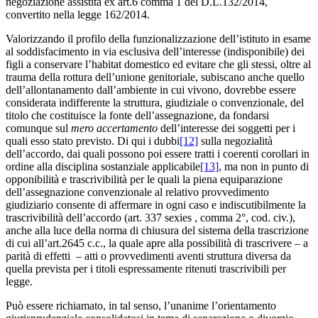
negoziazione assistita ex art.6 comma 1 del D.L.132/2014,
convertito nella legge 162/2014.
Valorizzando il profilo della funzionalizzazione dell’istituto in esame
al soddisfacimento in via esclusiva dell’interesse (indisponibile) dei
figli a conservare l’habitat domestico ed evitare che gli stessi, oltre al
trauma della rottura dell’unione genitoriale, subiscano anche quello
dell’allontanamento dall’ambiente in cui vivono, dovrebbe essere
considerata indifferente la struttura, giudiziale o convenzionale, del
titolo che costituisce la fonte dell’assegnazione, da fondarsi
comunque sul
mero accertamento
dell’interesse dei soggetti per i
quali esso stato previsto. Di qui i dubbi
[12]
sulla negozialità
dell’accordo, dai quali possono poi essere tratti i coerenti corollari in
ordine alla disciplina sostanziale applicabile
[13]
, ma non in punto di
opponibilità e trascrivibilità per le quali la piena equiparazione
dell’assegnazione convenzionale al relativo provvedimento
giudiziario consente di affermare in ogni caso e indiscutibilmente la
trascrivibilità dell’accordo (art. 337 sexies , comma 2°, cod. civ.),
anche alla luce della norma di chiusura del sistema della trascrizione
di cui all’art.2645 c.c., la quale apre alla possibilità di trascrivere – a
parità di effetti – atti o provvedimenti aventi struttura diversa da
quella prevista per i titoli espressamente ritenuti trascrivibili per
legge.
Può essere richiamato, in tal senso, l’unanime l’orientamento