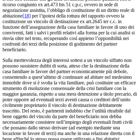
ricorso congiunto ex art.473 bis 51 c.p.c, ovvero in sede di
negoziazione assistita, l’obbligo di costituzione di un diritto reale di
abitazione
[18]
per l’ipotesi della rottura del rapporto ovvero la
costituzione un vincolo di destinazione ex art.2645 ter c.c. in
funzione dell’assegnazione della casa familiare in favore di uno dei
conviventi, fatti i salvi i profili relativi alla forma per la cui analisi si
rinvia oltre nel testo, recuperando così appieno l’opponibilità nei
confronti dei terzi della posizione di godimento del partner
beneficiario.
Sulla meritevolezza degli interessi sottesi a un vincolo siffatto non
possono sussistere dubbi di sorta, atteso che la destinazione della
casa familiare in favore del partner economicamente più debole,
consentendo a quest’ultimo di continuare ad abitare nel medesimo
immobile dove si è svolta la vita familiare, può costituire un efficace
strumento di risoluzione consensuale della crisi familiare con la
maggior garanzia, rispetto a una mera detenzione a titolo precario, di
poter opporre ad eventuali terzi aventi causa o creditori dell’unito
civilmente proprietario il vincolo di destinazione debitamente
trascritto. Del resto, è parimenti indubbio che l’utilità ritraibile dal
bene oggetto del vincolo da parte del beneficiario non debba
necessariamente consistere nell’impiego degli eventuali frutti civili
che possano dallo stesso derivare (ad esempio mediante una
locazione in favore di terzi) ma anche in una relazione diretta con il
bene affinché lo stesso possa essere utilizzato a fini abitativi.