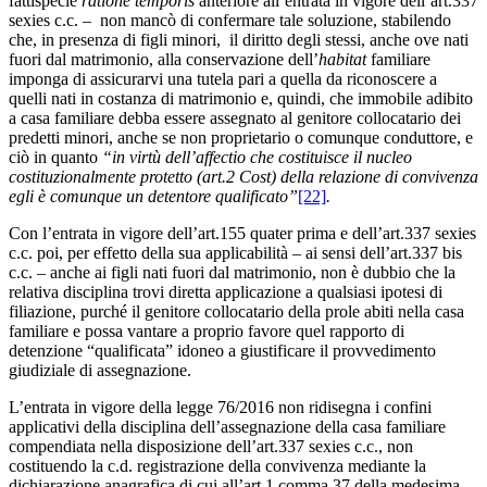
fattispecie
ratione temporis
anteriore all’entrata in vigore dell’art.337
sexies c.c. – non mancò di confermare tale soluzione, stabilendo
che, in presenza di figli minori, il diritto degli stessi, anche ove nati
fuori dal matrimonio, alla conservazione dell’
habitat
familiare
imponga di assicurarvi una tutela pari a quella da riconoscere a
quelli nati in costanza di matrimonio e, quindi, che immobile adibito
a casa familiare debba essere assegnato al genitore collocatario dei
predetti minori, anche se non proprietario o comunque conduttore, e
ciò in quanto
“in virtù dell’affectio che costituisce il nucleo
costituzionalmente protetto (art.2 Cost) della relazione di convivenza
egli è comunque un detentore qualificato”
[22]
.
Con l’entrata in vigore dell’art.155 quater prima e dell’art.337 sexies
c.c. poi, per effetto della sua applicabilità – ai sensi dell’art.337 bis
c.c. – anche ai figli nati fuori dal matrimonio, non è dubbio che la
relativa disciplina trovi diretta applicazione a qualsiasi ipotesi di
filiazione, purché il genitore collocatario della prole abiti nella casa
familiare e possa vantare a proprio favore quel rapporto di
detenzione “qualificata” idoneo a giustificare il provvedimento
giudiziale di assegnazione.
L’entrata in vigore della legge 76/2016 non ridisegna i confini
applicativi della disciplina dell’assegnazione della casa familiare
compendiata nella disposizione dell’art.337 sexies c.c., non
costituendo la c.d. registrazione della convivenza mediante la
dichiarazione anagrafica di cui all’art.1 comma 37 della medesima