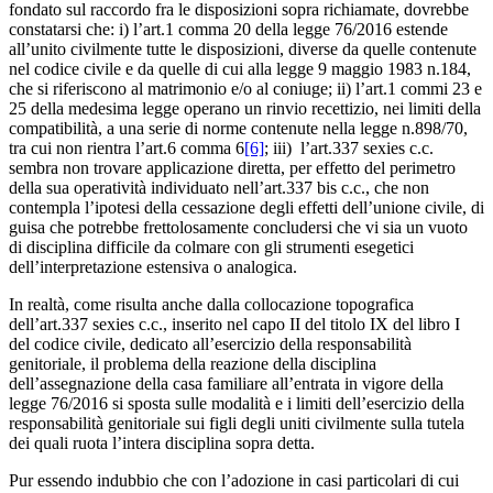
fondato sul raccordo fra le disposizioni sopra richiamate, dovrebbe
constatarsi che: i) l’art.1 comma 20 della legge 76/2016 estende
all’unito civilmente tutte le disposizioni, diverse da quelle contenute
nel codice civile e da quelle di cui alla legge 9 maggio 1983 n.184,
che si riferiscono al matrimonio e/o al coniuge; ii) l’art.1 commi 23 e
25 della medesima legge operano un rinvio recettizio, nei limiti della
compatibilità, a una serie di norme contenute nella legge n.898/70,
tra cui non rientra l’art.6 comma 6
[6]
; iii) l’art.337 sexies c.c.
sembra non trovare applicazione diretta, per effetto del perimetro
della sua operatività individuato nell’art.337 bis c.c., che non
contempla l’ipotesi della cessazione degli effetti dell’unione civile, di
guisa che potrebbe frettolosamente concludersi che vi sia un vuoto
di disciplina difficile da colmare con gli strumenti esegetici
dell’interpretazione estensiva o analogica.
In realtà, come risulta anche dalla collocazione topografica
dell’art.337 sexies c.c., inserito nel capo II del titolo IX del libro I
del codice civile, dedicato all’esercizio della responsabilità
genitoriale, il problema della reazione della disciplina
dell’assegnazione della casa familiare all’entrata in vigore della
legge 76/2016 si sposta sulle modalità e i limiti dell’esercizio della
responsabilità genitoriale sui figli degli uniti civilmente sulla tutela
dei quali ruota l’intera disciplina sopra detta.
Pur essendo indubbio che con l’adozione in casi particolari di cui