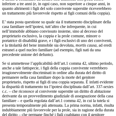
inferiore a tre anni (e, in ogni caso, non superiore a cinque anni, in
quanto altrimenti i figli del solo convivente superstite riceverebbero
un trattamento più favorevole rispetto ai figli comuni della coppia).
E’ stata posta questione su quale sia il trattamento disciplinare della
casa familiare nell’ipotesi, tutt’altro che infrequente, in cui
nell’immobile abbiano convissuto insieme, sino al decesso del
proprietario esclusivo, la coppia e la prole comune, minore o
portatrice di disabilità grave, e i figli esclusivi di uno dei conviventi,
e la titolarità del bene immobile sia devoluta,
mortis causa
, ad eredi
estranei a quel nucleo familiare (ad esempio, figli nati da una
precedente unione del defunto).
Se si ammettesse l’applicabilità dell’art.1 comma 42, ultimo periodo,
anche a tale fattispecie, i figli della coppia convivente verrebbero
irragionevolmente discriminati in ordine alla durata del diritto di
permanere nella casa familiare dopo la morte del genitore
proprietario, rispetto ai figli di una coppia separata. È infatti evidente
la disparità di trattamento tra l’ipotesi disciplinata dall’art. 337-sexies
c.c. – che riconosce al convivente superstite un diritto di abitazione
derivante da un provvedimento giudiziale di assegnazione della casa
familiare – e quella regolata dall’art.1 comma 42, in cui la tutela si
presenta temporalmente più attenuata. La prima norma, infatti, risulta
indubbiamente più favorevole per la prole, sia in ragione della durata
del diritto – che permane finché i figli coabitano con il genitore