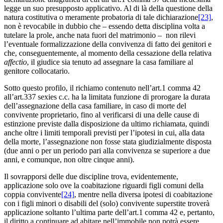
legge un suo presupposto applicativo. Al di là della questione della
natura costitutiva o meramente probatoria di tale dichiarazione
[23]
,
non è revocabile in dubbio che – essendo detta disciplina volta a
tutelare la prole, anche nata fuori del matrimonio – non rilevi
l’eventuale formalizzazione della convivenza di fatto dei genitori e
che, conseguentemente, al momento della cessazione della relativa
affectio
, il giudice sia tenuto ad assegnare la casa familiare al
genitore collocatario.
Sotto questo profilo, il richiamo contenuto nell’art.1 comma 42
all’art.337 sexies c.c. ha la limitata funzione di prorogare la durata
dell’assegnazione della casa familiare, in caso di morte del
convivente proprietario, fino al verificarsi di una delle cause di
estinzione previste dalla disposizione da ultimo richiamata, quindi
anche oltre i limiti temporali previsti per l’ipotesi in cui, alla data
della morte, l’assegnazione non fosse stata giudizialmente disposta
(due anni o per un periodo pari alla convivenza se superiore a due
anni, e comunque, non oltre cinque anni).
Il sovrapporsi delle due discipline trova, evidentemente,
applicazione solo ove la coabitazione riguardi figli comuni della
coppia convivente
[24]
, mentre nella diversa ipotesi di coabitazione
con i figli minori o disabili del (solo) convivente superstite troverà
applicazione soltanto l’ultima parte dell’art.1 comma 42 e, pertanto,
il diritto a continuare ad abitare nell’immobile non potrà essere