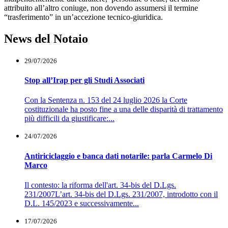
attribuito all’altro coniuge, non dovendo assumersi il termine
“trasferimento” in un’accezione tecnico-giuridica.
News del Notaio
29/07/2026
Stop all’Irap per gli Studi Associati
Con la Sentenza n. 153 del 24 luglio 2026 la Corte
costituzionale ha posto fine a una delle disparità di trattamento
più difficili da giustificare:...
24/07/2026
Antiriciclaggio e banca dati notarile: parla Carmelo Di
Marco
Il contesto: la riforma dell'art. 34-bis del D.Lgs.
231/2007L’art. 34-bis del D.Lgs. 231/2007, introdotto con il
D.L. 145/2023 e successivamente...
17/07/2026