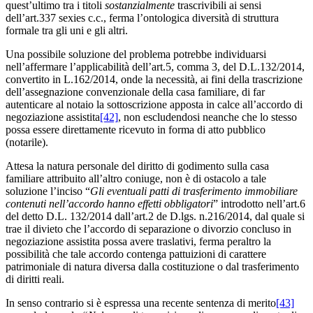
quest’ultimo tra i titoli
sostanzialmente
trascrivibili ai sensi
dell’art.337 sexies c.c., ferma l’ontologica diversità di struttura
formale tra gli uni e gli altri.
Una possibile soluzione del problema potrebbe individuarsi
nell’affermare l’applicabilità dell’art.5, comma 3, del D.L.132/2014,
convertito in L.162/2014, onde la necessità, ai fini della trascrizione
dell’assegnazione convenzionale della casa familiare, di far
autenticare al notaio la sottoscrizione apposta in calce all’accordo di
negoziazione assistita
[42]
, non escludendosi neanche che lo stesso
possa essere direttamente ricevuto in forma di atto pubblico
(notarile).
Attesa la natura personale del diritto di godimento sulla casa
familiare attribuito all’altro coniuge, non è di ostacolo a tale
soluzione l’inciso “
Gli eventuali patti di trasferimento immobiliare
contenuti nell’accordo hanno effetti obbligatori
” introdotto nell’art.6
del detto D.L. 132/2014 dall’art.2 de D.lgs. n.216/2014, dal quale si
trae il divieto che l’accordo di separazione o divorzio concluso in
negoziazione assistita possa avere traslativi, ferma peraltro la
possibilità che tale accordo contenga pattuizioni di carattere
patrimoniale di natura diversa dalla costituzione o dal trasferimento
di diritti reali.
In senso contrario si è espressa una recente sentenza di merito
[43]