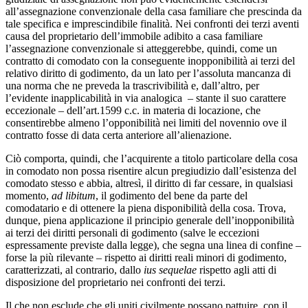
all’assegnazione convenzionale della casa familiare che prescinda da
tale specifica e imprescindibile finalità. Nei confronti dei terzi aventi
causa del proprietario dell’immobile adibito a casa familiare
l’assegnazione convenzionale si atteggerebbe, quindi, come un
contratto di comodato con la conseguente inopponibilità ai terzi del
relativo diritto di godimento, da un lato per l’assoluta mancanza di
una norma che ne preveda la trascrivibilità e, dall’altro, per
l’evidente inapplicabilità in via analogica – stante il suo carattere
eccezionale – dell’art.1599 c.c. in materia di locazione, che
consentirebbe almeno l’opponibilità nei limiti del novennio ove il
contratto fosse di data certa anteriore all’alienazione.
Ciò comporta, quindi, che l’acquirente a titolo particolare della cosa
in comodato non possa risentire alcun pregiudizio dall’esistenza del
comodato stesso e abbia, altresì, il diritto di far cessare, in qualsiasi
momento,
ad libitum
, il godimento del bene da parte del
comodatario e di ottenere la piena disponibilità della cosa. Trova,
dunque, piena applicazione il principio generale dell’inopponibilità
ai terzi dei diritti personali di godimento (salve le eccezioni
espressamente previste dalla legge), che segna una linea di confine –
forse la più rilevante – rispetto ai diritti reali minori di godimento,
caratterizzati, al contrario, dallo
ius sequelae
rispetto agli atti di
disposizione del proprietario nei confronti dei terzi.
Il che non esclude che gli uniti civilmente possano pattuire, con il