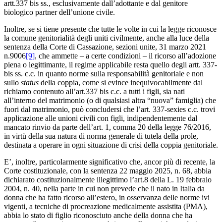
artt.337 bis ss., esclusivamente dall’adottante e dal genitore
biologico partner dell’unione civile.
Inoltre, se si tiene presente che tutte le volte in cui la legge riconosce
la comune genitorialità degli uniti civilmente, anche alla luce della
sentenza della Corte di Cassazione, sezioni unite, 31 marzo 2021
n.9006
[9]
, che ammette – a certe condizioni – il ricorso all’adozione
piena o legittimante, il regime applicabile resta quello degli artt. 337-
bis ss. c.c. in quanto norme sulla responsabilità genitoriale e non
sullo
status
della coppia, come si evince inequivocabilmente dal
richiamo contenuto all’art.337 bis c.c. a tutti i figli, sia nati
all’interno del matrimonio (o di qualsiasi altra “nuova” famiglia) che
fuori dal matrimonio, può concludersi che l’art. 337-sexies c.c. trovi
applicazione alle unioni civili con figli, indipendentemente dal
mancato rinvio da parte dell’art. 1, comma 20 della legge 76/2016,
in virtù della sua natura di norma generale di tutela della prole,
destinata a operare in ogni situazione di crisi della coppia genitoriale.
E’, inoltre, particolarmente significativo che, ancor più di recente, la
Corte costituzionale, con la sentenza 22 maggio 2025, n. 68, abbia
dichiarato costituzionalmente illegittimo l’art.8 della L. 19 febbraio
2004, n. 40, nella parte in cui non prevede che il nato in Italia da
donna che ha fatto ricorso all’estero, in osservanza delle norme ivi
vigenti, a tecniche di procreazione medicalmente assistita (PMA),
abbia lo stato di figlio riconosciuto anche della donna che ha