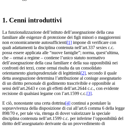
1. Cenni introduttivi
La funzionalizzazione dell’istituto dell’assegnazione della casa
familiare alle esigenze di protezione dei figli minori o maggiorenni
non economicamente autosufficienti
[1]
impone di verificare con
quali adattamenti la disciplina contenuta nell’art.337 sexies c.c.
possa essere applicata alle “nuove famiglie”; norma, quest’ultima,
che – ormai a regime – contiene l’unico statuto normativo
dell’assegnazione della casa familiare e della sua opponibilità nei
confronti dei terzi, come ormai risulta da un consolidato
orientamento giurisprudenziale di legittimità
[2]
, secondo il quale
detta assegnazione determina l’attribuzione al coniuge assegnatario
di un diritto personale di godimento trascrivibile e opponibile ai
sensi dell’art.2643 e con gli effetti dell’art.2644 c.c., con evidente
recisione di qualsiasi legame con l’art.1599 c.c.
[3]
.
E ciò, nonostante una certa dottrina
[4]
continui a postulare la
sopravvivenza della disposizione di cui all’art.6 comma 6 della legge
898/70 e, per tale via, ritenga di dover valorizzare la speciale
disciplina contenuta nell’art.1599 c.c. per inferirne l’opponibilità del
diritto dell’assegnatario derivante da un provvedimento di