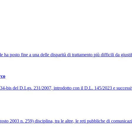
a posto fine a una delle disparità di trattamento più difficili da giustifi
rco
t. 34-bis del D.Lgs. 231/2007, introdotto con il D.L. 145/2023 e success
to 2003 n. 259) disciplina, tra le altre, le reti pubbliche di comunicazi