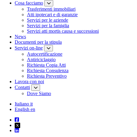
Cosa facciamo
Trasferimenti immobiliari
Atti ipotecari e di garanzie
Servizi per le aziende
Servizi per la famiglia
Servizi atti mortis causa e successioni
News
Documenti per la stipula
Servizi on-line
Autocertificazione
Antiriciclaggio
Richiesta Copia Atti
Richiesta Consulenza
Richiesta Preventivo
Lavora con noi
Contatti
Dove Siamo
Italiano
it
English
en