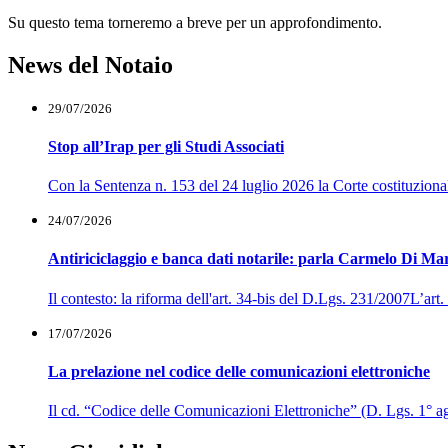
Su questo tema torneremo a breve per un approfondimento.
News del Notaio
29/07/2026
Stop all’Irap per gli Studi Associati
Con la Sentenza n. 153 del 24 luglio 2026 la Corte costituzionale h
24/07/2026
Antiriciclaggio e banca dati notarile: parla Carmelo Di Ma
Il contesto: la riforma dell'art. 34-bis del D.Lgs. 231/2007L’ar
17/07/2026
La prelazione nel codice delle comunicazioni elettroniche
Il cd. “Codice delle Comunicazioni Elettroniche” (D. Lgs. 1° agos