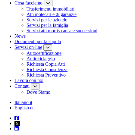
Cosa facciamo
Trasferimenti immobiliari
Atti ipotecari e di garanzie
Servizi per le aziende
Servizi per la famiglia
Servizi atti mortis causa e successioni
News
Documenti per la stipula
Servizi on-line
Autocertificazione
Antiriciclaggio
Richiesta Copia Atti
Richiesta Consulenza
Richiesta Preventivo
Lavora con noi
Contatti
Dove Siamo
Italiano
it
English
en