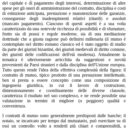
del capitale e di pagamento degli interessi, determinazione di altre
spese per gli oneri di amministrazione del contratto, disciplina e costi
di estinzione anticipata, prestazione e manutenzione delle garanzie,
conseguenze degli inadempimenti relativi (ritardi) e assoluti
(mancato pagamento). Ciascuno di questi aspetti è a sua volta
caratterizzato da una notevole ricchezza di possibilità e di sfumature,
frutto sia di prassi e regole moderne, sia di una meditazione
dottrinale che a giusta ragione può definirsi millenaria (il mutuo è
contemplato nel diritto romano classico ed è stato oggetto di studio
da parte dei giuristi bizantini, dei giuristi medievali di diritto comune,
dei giuristi delle codificazioni dell'età moderna). Attualmente la
tematica è ulteriormente arricchita da suggestioni e novità
provenienti da Paesi stranieri e dalla disciplina dell'Unione europea.
Tutto questo rende l'idea della effettiva complessità della figura: il
contratto di mutuo, tipico prodotto di una prestazione intellettuale,
ben si presta a essere concepito come una composizione di
ingegneria giuridica, in cui il lavoro di costruzione,
dimensionamento e coordinamento delle diverse clausole,
caratterizza il risultato nel suo complesso, e ne rende possibile una
valutazione in termini di migliore (o peggiore) qualità e
convenienza.
I contratti di mutuo sono generalmente predisposti dalle banche; il
notaio, se incaricato per tempo dal mutuatario, può esercitare su di
essi un controllo volto a renderli più chiari e comprensibili, a