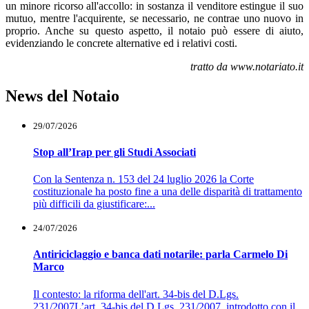
un minore ricorso all'accollo: in sostanza il venditore estingue il suo
mutuo, mentre l'acquirente, se necessario, ne contrae uno nuovo in
proprio. Anche su questo aspetto, il notaio può essere di aiuto,
evidenziando le concrete alternative ed i relativi costi.
tratto da www.notariato.it
News del Notaio
29/07/2026
Stop all’Irap per gli Studi Associati
Con la Sentenza n. 153 del 24 luglio 2026 la Corte
costituzionale ha posto fine a una delle disparità di trattamento
più difficili da giustificare:...
24/07/2026
Antiriciclaggio e banca dati notarile: parla Carmelo Di
Marco
Il contesto: la riforma dell'art. 34-bis del D.Lgs.
231/2007L’art. 34-bis del D.Lgs. 231/2007, introdotto con il