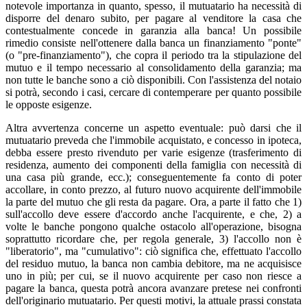
notevole importanza in quanto, spesso, il mutuatario ha necessità di
disporre del denaro subito, per pagare al venditore la casa che
contestualmente concede in garanzia alla banca! Un possibile
rimedio consiste nell'ottenere dalla banca un finanziamento "ponte"
(o "pre-finanziamento"), che copra il periodo tra la stipulazione del
mutuo e il tempo necessario al consolidamento della garanzia; ma
non tutte le banche sono a ciò disponibili. Con l'assistenza del notaio
si potrà, secondo i casi, cercare di contemperare per quanto possibile
le opposte esigenze.
Altra avvertenza concerne un aspetto eventuale: può darsi che il
mutuatario preveda che l'immobile acquistato, e concesso in ipoteca,
debba essere presto rivenduto per varie esigenze (trasferimento di
residenza, aumento dei componenti della famiglia con necessità di
una casa più grande, ecc.); conseguentemente fa conto di poter
accollare, in conto prezzo, al futuro nuovo acquirente dell'immobile
la parte del mutuo che gli resta da pagare. Ora, a parte il fatto che 1)
sull'accollo deve essere d'accordo anche l'acquirente, e che, 2) a
volte le banche pongono qualche ostacolo all'operazione, bisogna
soprattutto ricordare che, per regola generale, 3) l'accollo non è
"liberatorio", ma "cumulativo": ciò significa che, effettuato l'accollo
del residuo mutuo, la banca non cambia debitore, ma ne acquisisce
uno in più; per cui, se il nuovo acquirente per caso non riesce a
pagare la banca, questa potrà ancora avanzare pretese nei confronti
dell'originario mutuatario. Per questi motivi, la attuale prassi constata