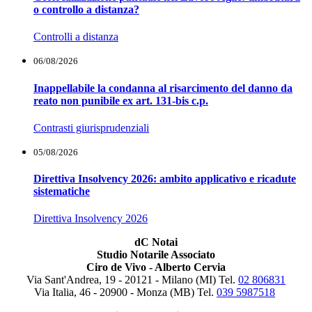
o controllo a distanza?
Controlli a distanza
06/08/2026
Inappellabile la condanna al risarcimento del danno da
reato non punibile ex art. 131-bis c.p.
Contrasti giurisprudenziali
05/08/2026
Direttiva Insolvency 2026: ambito applicativo e ricadute
sistematiche
Direttiva Insolvency 2026
dC Notai
Studio Notarile Associato
Ciro de Vivo - Alberto Cervia
Via Sant'Andrea, 19 - 20121 - Milano (MI) Tel.
02 806831
Via Italia, 46 - 20900 - Monza (MB)
Tel.
039 5987518