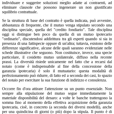
individuare e suggerire soluzioni meglio adatte ai contraenti, ad
eliminare clausole che possono ingenerare un non giustificato
squilibrio contrattuale.
Se la struttura di base del contratto è quella indicata, può avvenire,
abbastanza di frequente, che il mutuo venga stipulato secondo una
disciplina speciale, quella del "credito fondiario". Tale disciplina
oggi si distingue ben poco da quella di un mutuo ipotecario
"ordinario", discutendosi addirittura tra gli esperti quando si sia in
presenza di una fattispecie oppure di un'altra; tuttavia, esistono delle
differenze significative, alcune delle quali saranno evidenziate nelle
schede illustrative che seguono. Non costituisce, invece, una specie
particolare, il cosidetto mutuo unilaterale, diffuso nella recente
prassi. La diversità risiede unicamente nel fatto che a recarsi dal
notaio (come è indispensabile al fine della concessione della
garanzia ipotecaria) è solo il mutuatario: questa modalità di
perfezionamento può ridurre, di fatto ed a seconda dei casi, lo spazio
del notaio per esercitare la sua funzione di indirizzo e consulenza.
Occorre fin d'ora attirare l'attenzione su un punto essenziale. Non
sempre alla stipulazione del mutuo segue immediatamente la
materiale disponibilità del denaro: a volte le banche trattengono la
somma fino al momento della effettiva acquisizione della garanzia
ipotecaria, cioè, in concreto (a seconda dei diversi modelli), anche
per una quindicina di giorni (o più) dopo la stipula. Il punto è di