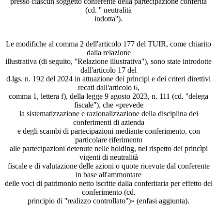
presso ciascun soggetto conferente della partecipazione conferita
(cd. '' neutralità
indotta'').
Le modifiche al comma 2 dell'articolo 177 del TUIR, come chiarito
dalla relazione
illustrativa (di seguito, ''Relazione illustrativa''), sono state introdotte
dall'articolo 17 del
d.lgs. n. 192 del 2024 in attuazione dei principi e dei criteri direttivi
recati dall'articolo 6,
comma 1, lettera f), della legge 9 agosto 2023, n. 111 (cd. ''delega
fiscale''), che «prevede
la sistematizzazione e razionalizzazione della disciplina dei
conferimenti di azienda
e degli scambi di partecipazioni mediante conferimento, con
particolare riferimento
alle partecipazioni detenute nelle holding, nel rispetto dei princìpi
vigenti di neutralità
fiscale e di valutazione delle azioni o quote ricevute dal conferente
in base all'ammontare
delle voci di patrimonio netto iscritte dalla conferitaria per effetto del
conferimento (cd.
principio di ''realizzo controllato'')» (enfasi aggiunta).