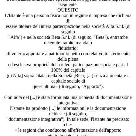
seguente
QUESITO
L'Istante è una persona fisica non in regime d'impresa che dichiara
di:
essere titolare dell'intera partecipazione nella società Alfa S.r.l. (di
seguito
''Alfa'') e nella società Beta S.r.l. (di seguito, ''Beta''), entrambe
detenute tramite mandato
fiduciario;
di voler « apportare a patrimonio netto con relativo trasferimento
della piena
ed esclusiva proprietà della intera partecipazione sociale pari al
100% del capitale
[di Alfa] sopra citata, nella Società [Beta] [...] senza aumentare il
capitale sociale di
quest'ultima» (di seguito, ''Apporto'').
Con nota del [...] è stata formulata una richiesta di documentazione
integrativa;
l'Istante ha prodotto [...] le informazioni e la documentazione
richieste (di seguito,
''documentazione integrativa''). In tale sede, l'Istante ha precisato
che:
« le ragioni che conducono all'effettuazione dell'apporto
integralmente a riserva