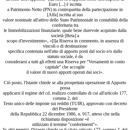
Euro [...] è iscritta
a Patrimonio Netto (PN) in contropartita della partecipazione in
[Alfa] iscritta al suo
valore nominale all'attivo dello Stato Patrimoniale in contabilità della
conferitaria tra
le Immobilizzazioni finanziarie, quale bene durevole acquisito dalla
società [Beta] a
scopo d'investimento», «[l]a Riserva in commento, in assenza di
vincoli o di destinazione
specifica contenuta nell'atto di apporto posti dal socio e/o dallo
statuto sociale, è da
considerarsi a tutti gli effetti una Riserva per ''Versamenti in conto
capitale'' che accoglie
il valore di nuovi apporti operati dai soci».
Ciò posto, l'Istante chiede se alla prospettata operazione di Apporto
possa
applicarsi il regime del cd. realizzo controllato di cui all'articolo 177,
comma 2, del
Testo unico delle imposte sui redditi (TUIR), approvato con decreto
del Presidente
della Repubblica 22 dicembre 1986, n. 917, atteso che nella
richiamata disposizione «è
utilizzato il termine ''conferimenti''».
In altri termini, l'Istante chiede se il citato articolo 177, comma 2, del