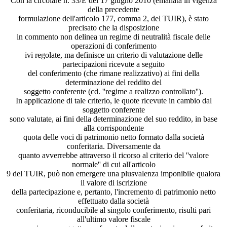
Con la circolare n. 33/E del 17 giugno 2010 (emanata in vigenza
della precedente
formulazione dell'articolo 177, comma 2, del TUIR), è stato
precisato che la disposizione
in commento non delinea un regime di neutralità fiscale delle
operazioni di conferimento
ivi regolate, ma definisce un criterio di valutazione delle
partecipazioni ricevute a seguito
del conferimento (che rimane realizzativo) ai fini della
determinazione del reddito del
soggetto conferente (cd. ''regime a realizzo controllato'').
In applicazione di tale criterio, le quote ricevute in cambio dal
soggetto conferente
sono valutate, ai fini della determinazione del suo reddito, in base
alla corrispondente
quota delle voci di patrimonio netto formato dalla società
conferitaria. Diversamente da
quanto avverrebbe attraverso il ricorso al criterio del ''valore
normale'' di cui all'articolo
9 del TUIR, può non emergere una plusvalenza imponibile qualora
il valore di iscrizione
della partecipazione e, pertanto, l'incremento di patrimonio netto
effettuato dalla società
conferitaria, riconducibile al singolo conferimento, risulti pari
all'ultimo valore fiscale