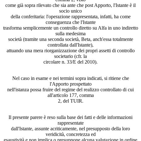
come già sopra rilevato che sia ante che post Apporto, l'Istante è il
socio unico
della conferitaria: l'operazione rappresentata, infatti, ha come
conseguenza che l'Istante
trasforma semplicemente un controllo diretto su Alfa in uno indiretto
sulla medesima
società (tramite una seconda società, Beta, anch'essa totalmente
controllata dall'Istante),
attuando una mera riorganizzazione dei propri assetti di controllo
societario (cfr. la
circolare n. 33/E del 2010).
Nel caso in esame e nei termini sopra indicati, si ritiene che
l'Apporto prospettato
nell'istanza possa fruire del regime del realizzo controllato di cui
all'articolo 177, comma
2, del TUIR.
Il presente parere è reso sulla base dei fatti e delle informazioni
rappresentate
dall'Istante, assunte acriticamente, nel presupposto della loro
veridicità, concretezza ed
esaustività e non implica o presuppone alcuna valutazione in ordine