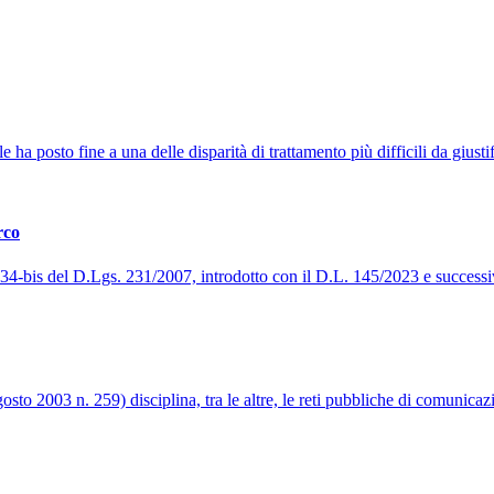
a posto fine a una delle disparità di trattamento più difficili da giustifi
rco
t. 34-bis del D.Lgs. 231/2007, introdotto con il D.L. 145/2023 e success
to 2003 n. 259) disciplina, tra le altre, le reti pubbliche di comunicazi