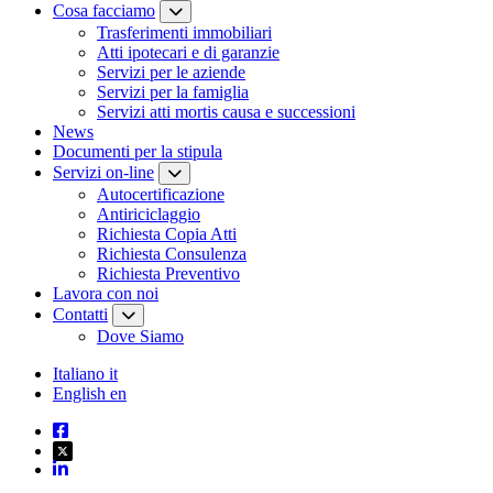
Cosa facciamo
Trasferimenti immobiliari
Atti ipotecari e di garanzie
Servizi per le aziende
Servizi per la famiglia
Servizi atti mortis causa e successioni
News
Documenti per la stipula
Servizi on-line
Autocertificazione
Antiriciclaggio
Richiesta Copia Atti
Richiesta Consulenza
Richiesta Preventivo
Lavora con noi
Contatti
Dove Siamo
Italiano
it
English
en