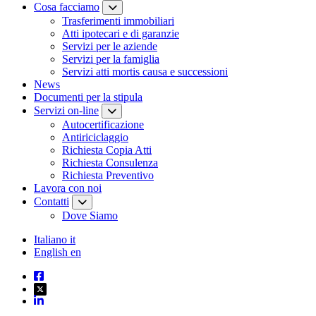
Cosa facciamo
Trasferimenti immobiliari
Atti ipotecari e di garanzie
Servizi per le aziende
Servizi per la famiglia
Servizi atti mortis causa e successioni
News
Documenti per la stipula
Servizi on-line
Autocertificazione
Antiriciclaggio
Richiesta Copia Atti
Richiesta Consulenza
Richiesta Preventivo
Lavora con noi
Contatti
Dove Siamo
Italiano
it
English
en