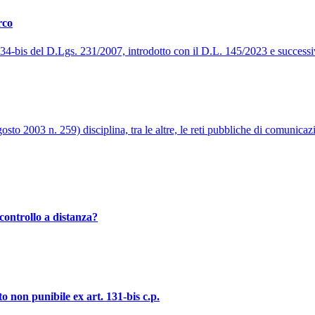
rco
t. 34-bis del D.Lgs. 231/2007, introdotto con il D.L. 145/2023 e success
to 2003 n. 259) disciplina, tra le altre, le reti pubbliche di comunicazi
controllo a distanza?
o non punibile ex art. 131-bis c.p.