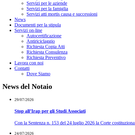
Servizi per le aziende
Servizi per la famiglia
Servizi atti mortis causa e successioni
News
Documenti per la stipula
Servizi on-line
Autocertificazione
Antiriciclaggio
Richiesta Copia Atti
Richiesta Consulenza
Richiesta Preventivo
Lavora con noi
Contatti
Dove Siamo
News del Notaio
29/07/2026
Stop all’Irap per gli Studi Associati
Con la Sentenza n. 153 del 24 luglio 2026 la Corte costituzionale h
24/07/2026