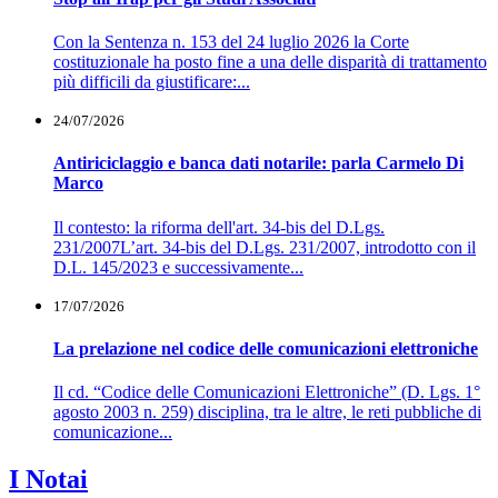
Con la Sentenza n. 153 del 24 luglio 2026 la Corte
costituzionale ha posto fine a una delle disparità di trattamento
più difficili da giustificare:...
24/07/2026
Antiriciclaggio e banca dati notarile: parla Carmelo Di
Marco
Il contesto: la riforma dell'art. 34-bis del D.Lgs.
231/2007L’art. 34-bis del D.Lgs. 231/2007, introdotto con il
D.L. 145/2023 e successivamente...
17/07/2026
La prelazione nel codice delle comunicazioni elettroniche
Il cd. “Codice delle Comunicazioni Elettroniche” (D. Lgs. 1°
agosto 2003 n. 259) disciplina, tra le altre, le reti pubbliche di
comunicazione...
I Notai