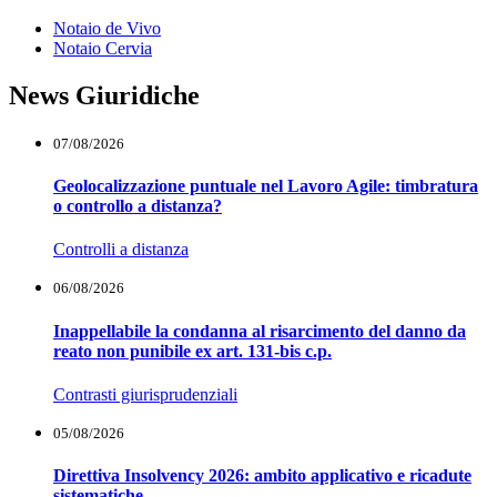
Notaio de Vivo
Notaio Cervia
News Giuridiche
07/08/2026
Geolocalizzazione puntuale nel Lavoro Agile: timbratura
o controllo a distanza?
Controlli a distanza
06/08/2026
Inappellabile la condanna al risarcimento del danno da
reato non punibile ex art. 131-bis c.p.
Contrasti giurisprudenziali
05/08/2026
Direttiva Insolvency 2026: ambito applicativo e ricadute
sistematiche