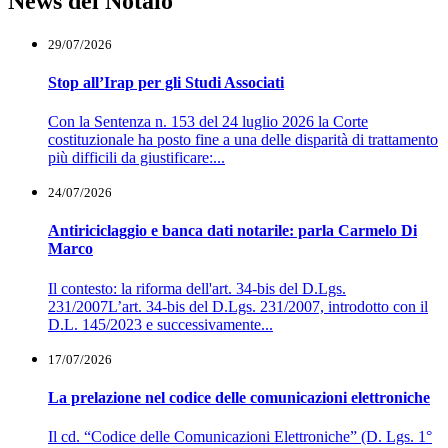
News del Notaio
29/07/2026
Stop all’Irap per gli Studi Associati
Con la Sentenza n. 153 del 24 luglio 2026 la Corte
costituzionale ha posto fine a una delle disparità di trattamento
più difficili da giustificare:...
24/07/2026
Antiriciclaggio e banca dati notarile: parla Carmelo Di
Marco
Il contesto: la riforma dell'art. 34-bis del D.Lgs.
231/2007L’art. 34-bis del D.Lgs. 231/2007, introdotto con il
D.L. 145/2023 e successivamente...
17/07/2026
La prelazione nel codice delle comunicazioni elettroniche
Il cd. “Codice delle Comunicazioni Elettroniche” (D. Lgs. 1°