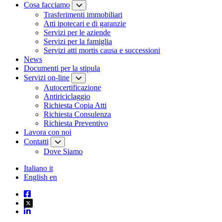
Cosa facciamo
Trasferimenti immobiliari
Atti ipotecari e di garanzie
Servizi per le aziende
Servizi per la famiglia
Servizi atti mortis causa e successioni
News
Documenti per la stipula
Servizi on-line
Autocertificazione
Antiriciclaggio
Richiesta Copia Atti
Richiesta Consulenza
Richiesta Preventivo
Lavora con noi
Contatti
Dove Siamo
Italiano
it
English
en