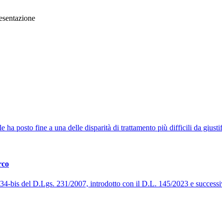
resentazione
a posto fine a una delle disparità di trattamento più difficili da giustifi
rco
t. 34-bis del D.Lgs. 231/2007, introdotto con il D.L. 145/2023 e success