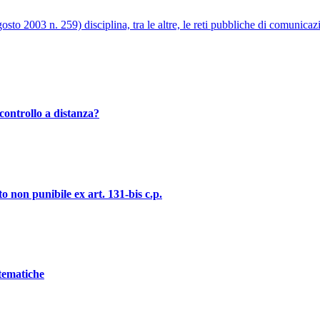
to 2003 n. 259) disciplina, tra le altre, le reti pubbliche di comunicazi
controllo a distanza?
o non punibile ex art. 131-bis c.p.
stematiche