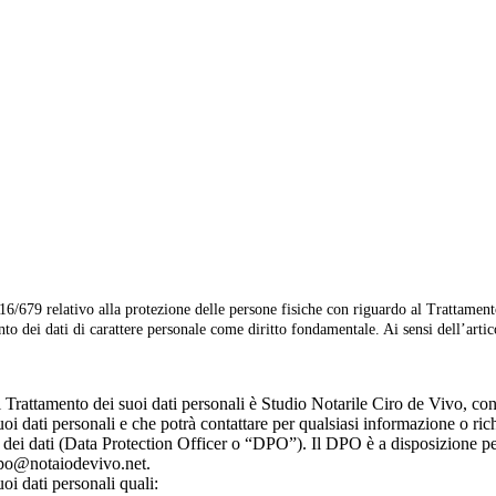
79 relativo alla protezione delle persone fisiche con riguardo al Trattamento d
to dei dati di carattere personale come diritto fondamentale. Ai sensi dell’art
el Trattamento dei suoi dati personali è Studio Notarile Ciro de Vivo, c
uoi dati personali e che potrà contattare per qualsiasi informazione o ric
e dei dati (Data Protection Officer o “DPO”). Il DPO è a disposizione p
 dpo@notaiodevivo.net.
suoi dati personali quali: