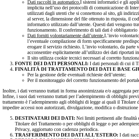
Dati raccolti in automatico.
I sistemi informatici e gli app
implicita nell’uso dei protocolli di comunicazione di Inter
utilizzati dagli utenti che si connettono al sito, gli indiri
al server, la dimensione del file ottenuto in risposta, il c
informatico utilizzato dall’utente. Questi dati vengono tratt
funzionamento. Il conferimento di tali dati è obbligatorio
Dati forniti volontariamente dall’utente.
L’invio volontario
l’eventuale compilazione di form specificamente predispost
erogare il servizio richiesto. L’invio volontario, da parte 
acconsentire esplicitamente all’utilizzo dei dati riportati i
Il sito utilizza cookie tecnici necessari al corretto funzion
FONTE DEI DATI PERSONALI:
I dati personali di cui il 
FINALITÀ DI TRATTAMENTO DEI DATI E BASE GI
Per la gestione delle eventuali richieste dell’utente;
Per il monitoraggio del corretto funzionamento del portal
Inoltre, i dati verranno trattati in forma anonimizzata e/o aggregata p
Infine, i suoi dati verranno trattati per l’adempimento di obblighi prev
trattamento è l’adempimento agli obblighi di legge ai quali il Titolare d
impedire accessi non autorizzati, divulgazione, modifica o distruzione 
DESTINATARI DEI DATI:
Nei limiti pertinenti alle finali
Titolare del Trattamento o per obblighi di legge o per adempiere
Privacy, aggiornato con cadenza periodica.
TRASFERIMENTO DEI DATI ALL’ESTERO:
I dati rac