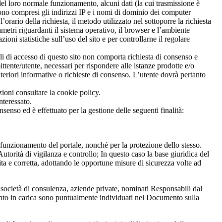
 del loro normale funzionamento, alcuni dati (la cui trasmissione è
 sono compresi gli indirizzi IP e i nomi di dominio dei computer
’orario della richiesta, il metodo utilizzato nel sottoporre la richiesta
rametri riguardanti il sistema operativo, il browser e l’ambiente
ioni statistiche sull’uso del sito e per controllarne il regolare
nali di accesso di questo sito non comporta richiesta di consenso e
tente/utente, necessari per rispondere alle istanze prodotte e/o
ulteriori informative o richieste di consenso. L’utente dovrà pertanto
azioni consultare la cookie policy.
nteressato.
senso ed è effettuato per la gestione delle seguenti finalità:
o funzionamento del portale, nonché per la protezione dello stesso.
utorità di vigilanza e controllo; In questo caso la base giuridica del
ecita e corretta, adottando le opportune misure di sicurezza volte ad
r, società di consulenza, aziende private, nominati Responsabili dal
amento in carica sono puntualmente individuati nel Documento sulla