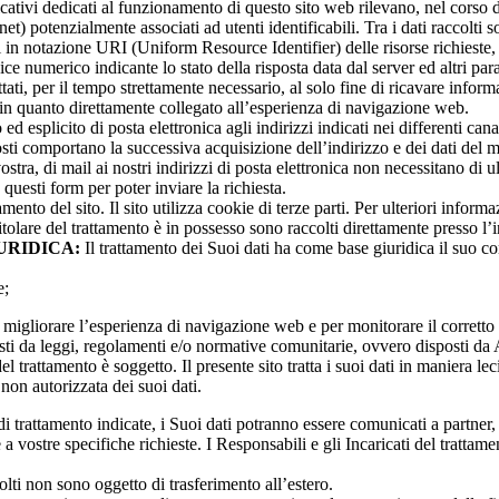
licativi dedicati al funzionamento di questo sito web rilevano, nel corso
net) potenzialmente associati ad utenti identificabili. Tra i dati raccolti
zzi in notazione URI (Uniform Resource Identifier) delle risorse richieste, l
odice numerico indicante lo stato della risposta data dal server ed altri pa
ati, per il tempo strettamente necessario, al solo fine di ricavare informaz
 in quanto direttamente collegato all’esperienza di navigazione web.
 ed esplicito di posta elettronica agli indirizzi indicati nei differenti ca
i comportano la successiva acquisizione dell’indirizzo e dei dati del mit
vostra, di mail ai nostri indirizzi di posta elettronica non necessitano di 
n questi form per poter inviare la richiesta.
amento del sito. Il sito utilizza cookie di terze parti. Per ulteriori inform
Titolare del trattamento è in possesso sono raccolti direttamente presso l’i
URIDICA:
Il trattamento dei Suoi dati ha come base giuridica il suo con
e;
er migliorare l’esperienza di navigazione web e per monitorare il corrett
isti da leggi, regolamenti e/o normative comunitarie, ovvero disposti da A
el trattamento è soggetto. Il presente sito tratta i suoi dati in maniera l
non autorizzata dei suoi dati.
tà di trattamento indicate, i Suoi dati potranno essere comunicati a partne
 a vostre specifiche richieste. I Responsabili e gli Incaricati del tratt
colti non sono oggetto di trasferimento all’estero.