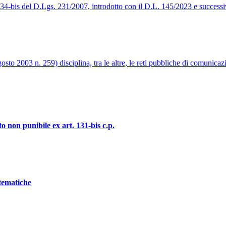
t. 34-bis del D.Lgs. 231/2007, introdotto con il D.L. 145/2023 e success
to 2003 n. 259) disciplina, tra le altre, le reti pubbliche di comunicazi
o non punibile ex art. 131-bis c.p.
stematiche