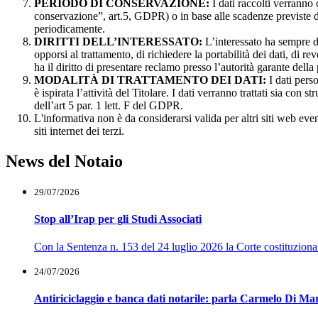
PERIODO DI CONSERVAZIONE:
I dati raccolti verranno
conservazione”, art.5, GDPR) o in base alle scadenze previste dall
periodicamente.
DIRITTI DELL’INTERESSATO:
L’interessato ha sempre dir
opporsi al trattamento, di richiedere la portabilità dei dati, di r
ha il diritto di presentare reclamo presso l’autorità garante della 
MODALITÀ DI TRATTAMENTO DEI DATI:
I dati pers
è ispirata l’attività del Titolare. I dati verranno trattati sia con
dell’art 5 par. 1 lett. F del GDPR.
L'informativa non è da considerarsi valida per altri siti web eve
siti internet dei terzi.
News del Notaio
29/07/2026
Stop all’Irap per gli Studi Associati
Con la Sentenza n. 153 del 24 luglio 2026 la Corte costituzionale h
24/07/2026
Antiriciclaggio e banca dati notarile: parla Carmelo Di Ma