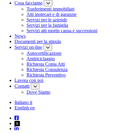
Cosa facciamo
Trasferimenti immobiliari
Atti ipotecari e di garanzie
Servizi per le aziende
Servizi per la famiglia
Servizi atti mortis causa e successioni
News
Documenti per la stipula
Servizi on-line
Autocertificazione
Antiriciclaggio
Richiesta Copia Atti
Richiesta Consulenza
Richiesta Preventivo
Lavora con noi
Contatti
Dove Siamo
Italiano
it
English
en