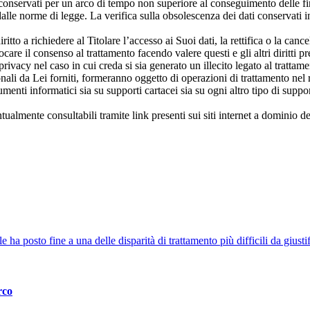
 conservati per un arco di tempo non superiore al conseguimento delle final
e norme di legge. La verifica sulla obsolescenza dei dati conservati in re
itto a richiedere al Titolare l’accesso ai Suoi dati, la rettifica o la cance
evocare il consenso al trattamento facendo valere questi e gli altri diritt
privacy nel caso in cui creda si sia generato un illecito legato al trattame
onali da Lei forniti, formeranno oggetto di operazioni di trattamento nel 
 strumenti informatici sia su supporti cartacei sia su ogni altro tipo di sup
ntualmente consultabili tramite link presenti sui siti internet a dominio 
a posto fine a una delle disparità di trattamento più difficili da giustifi
rco