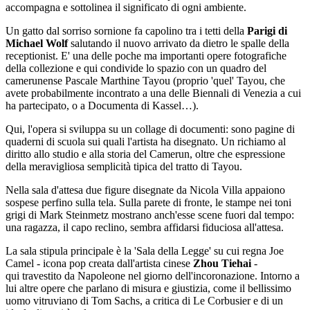
accompagna e sottolinea il significato di ogni ambiente.
Un gatto dal sorriso sornione fa capolino tra i tetti della
Parigi di
Michael Wolf
salutando il nuovo arrivato da dietro le spalle della
receptionist. E' una delle poche ma importanti opere fotografiche
della collezione e qui condivide lo spazio con un quadro del
camerunense Pascale Marthine Tayou (proprio 'quel' Tayou, che
avete probabilmente incontrato a una delle Biennali di Venezia a cui
ha partecipato, o a Documenta di Kassel…).
Qui, l'opera si sviluppa su un collage di documenti: sono pagine di
quaderni di scuola sui quali l'artista ha disegnato. Un richiamo al
diritto allo studio e alla storia del Camerun, oltre che espressione
della meravigliosa semplicità tipica del tratto di Tayou.
Nella sala d'attesa due figure disegnate da Nicola Villa appaiono
sospese perfino sulla tela. Sulla parete di fronte, le stampe nei toni
grigi di Mark Steinmetz mostrano anch'esse scene fuori dal tempo:
una ragazza, il capo reclino, sembra affidarsi fiduciosa all'attesa.
La sala stipula principale è la 'Sala della Legge' su cui regna Joe
Camel - icona pop creata dall'artista cinese
Zhou Tiehai
-
qui travestito da Napoleone nel giorno dell'incoronazione. Intorno a
lui altre opere che parlano di misura e giustizia, come il bellissimo
uomo vitruviano di Tom Sachs, a critica di Le Corbusier e di un