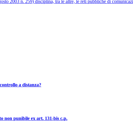
to 2003 n. 259) disciplina, tra le altre, le reti pubbliche di comunicazi
controllo a distanza?
o non punibile ex art. 131-bis c.p.