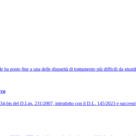
a posto fine a una delle disparità di trattamento più difficili da giustifi
rco
t. 34-bis del D.Lgs. 231/2007, introdotto con il D.L. 145/2023 e success