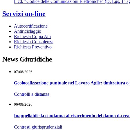
Il cd. “Codice delle Comunicazioni Elettroniche” (D. Lgs. 1° agos
Servizi on-line
Autocertificazione
Antiriciclaggio
Richiesta Copia Atti
Richiesta Consulenza
Richiesta Preventivo
News Giuridiche
07/08/2026
Geolocalizzazione puntuale nel Lavoro Agile: timbratura o 
Controlli a distanza
06/08/2026
Inappellabile la condanna al risarcimento del danno da reat
Contrasti giurisprudenziali