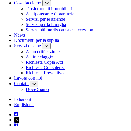
Cosa facciamo
Trasferimenti immobiliari
Atti ipotecari e di garanzie
Servizi per le aziende
Servizi per la famiglia
Servizi atti mortis causa e successioni
News
Documenti per la stipula
Servizi on-line
Autocertificazione
Antiriciclaggio
Richiesta Copia Atti
Richiesta Consulenza
Richiesta Preventivo
Lavora con noi
Contatti
Dove Siamo
Italiano
it
English
en