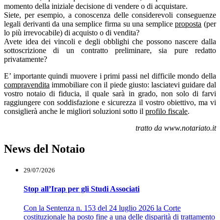
momento della iniziale decisione di vendere o di acquistare.
Siete, per esempio, a conoscenza delle considerevoli conseguenze
legali derivanti da una semplice firma su una semplice
proposta
(per
lo più irrevocabile) di acquisto o di vendita?
Avete idea dei vincoli e degli obblighi che possono nascere dalla
sottoscrizione di un contratto preliminare, sia pure redatto
privatamente?
E’ importante quindi muovere i primi passi nel difficile mondo della
compravendita
immobiliare con il piede giusto: lasciatevi guidare dal
vostro notaio di fiducia, il quale sarà in grado, non solo di farvi
raggiungere con soddisfazione e sicurezza il vostro obiettivo, ma vi
consiglierà anche le migliori soluzioni sotto il
profilo fiscale
.
tratto da www.notariato.it
News del Notaio
29/07/2026
Stop all’Irap per gli Studi Associati
Con la Sentenza n. 153 del 24 luglio 2026 la Corte
costituzionale ha posto fine a una delle disparità di trattamento