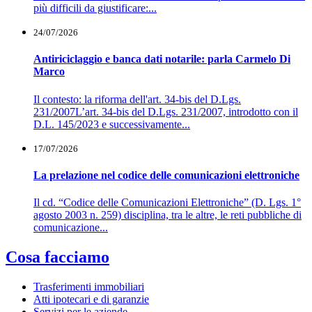
più difficili da giustificare:...
24/07/2026
Antiriciclaggio e banca dati notarile: parla Carmelo Di
Marco
Il contesto: la riforma dell'art. 34-bis del D.Lgs.
231/2007L’art. 34-bis del D.Lgs. 231/2007, introdotto con il
D.L. 145/2023 e successivamente...
17/07/2026
La prelazione nel codice delle comunicazioni elettroniche
Il cd. “Codice delle Comunicazioni Elettroniche” (D. Lgs. 1°
agosto 2003 n. 259) disciplina, tra le altre, le reti pubbliche di
comunicazione...
Cosa facciamo
Trasferimenti immobiliari
Atti ipotecari e di garanzie
Servizi per le aziende