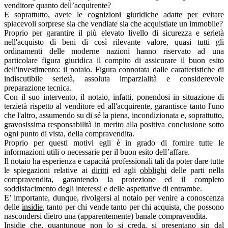
venditore quanto dell’acquirente?
E soprattutto, avete le cognizioni giuridiche adatte per evitare
spiacevoli sorprese sia che vendiate sia che acquistiate un immobile?
Proprio per garantire il più elevato livello di sicurezza e serietà
nell'acquisto di beni di così rilevante valore, quasi tutti gli
ordinamenti delle moderne nazioni hanno riservato ad una
particolare figura giuridica il compito di assicurare il buon esito
dell'investimento:
il notaio
. Figura connotata dalle caratteristiche di
indiscutibile serietà, assoluta imparzialità e considerevole
preparazione tecnica.
Con il suo intervento, il notaio, infatti, ponendosi in situazione di
terzietà rispetto al venditore ed all'acquirente, garantisce tanto l'uno
che l'altro, assumendo su di sé la piena, incondizionata e, soprattutto,
gravosissima responsabilità in merito alla positiva conclusione sotto
ogni punto di vista, della compravendita.
Proprio per questi motivi egli è in grado di fornire tutte le
informazioni utili o necessarie per il buon esito dell’affare.
Il notaio ha esperienza e capacità professionali tali da poter dare tutte
le spiegazioni relative ai
diritti
ed agli
obblighi
delle parti nella
compravendita, garantendo la protezione ed il completo
soddisfacimento degli interessi e delle aspettative di entrambe.
E’ importante, dunque, rivolgersi al notaio per venire a conoscenza
delle
insidie
, tanto per chi vende tanto per chi acquista, che possono
nascondersi dietro una (apparentemente) banale compravendita.
Insidie che, quantunque non lo si creda, si presentano sin dal