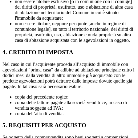
non essere titolare esclusivo [o in comunione con il coniuge]
dei diritti di proprietà, usufrutto, uso e abitazione di altra casa
di abitazione nel territorio del Comune in cui è situato
l'immobile da acquistare;
non essere titolare, neppure per quote [anche in regime di
comunione legale], su tutto il territorio nazionale, dei diritti di
proprietà, usufrutto, uso, abitazione e nuda proprietà su altra
casa di abitazione acquistata con le agevolazioni in oggetto.
4. CREDITO DI IMPOSTA
Nel caso in cui l’acquirente proceda all’acquisto di immobile con
agevolazioni "prima casa" da adibire ad abitazione principale entro i
dodici mesi dalla vendita di altro immobile già acquistato con le
predette agevolazioni potrà detrarre dalle imposte dovute quelle già
pagate. In tal caso sarà necessario esibire:
copia del precedente rogito;
copia delle fatture pagate alla società venditrice, in caso di
vendita soggetta ad IVA;
copia dell’atto di vendita.
5. REQUISITI PER ACQUISTO
Se oggetto della compravendita sono beni soggetti a convenzioni