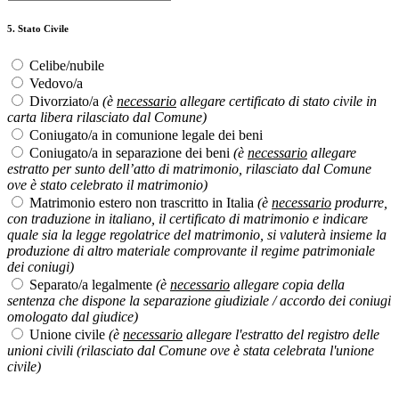
5. Stato Civile
Celibe/nubile
Vedovo/a
Divorziato/a
(è
necessario
allegare certificato di stato civile in
carta libera rilasciato dal Comune)
Coniugato/a in comunione legale dei beni
Coniugato/a in separazione dei beni
(è
necessario
allegare
estratto per sunto dell’atto di matrimonio, rilasciato dal Comune
ove è stato celebrato il matrimonio)
Matrimonio estero non trascritto in Italia
(è
necessario
produrre,
con traduzione in italiano, il certificato di matrimonio e indicare
quale sia la legge regolatrice del matrimonio, si valuterà insieme la
produzione di altro materiale comprovante il regime patrimoniale
dei coniugi)
Separato/a legalmente
(è
necessario
allegare copia della
sentenza che dispone la separazione giudiziale / accordo dei coniugi
omologato dal giudice)
Unione civile
(è
necessario
allegare l'estratto del registro delle
unioni civili (rilasciato dal Comune ove è stata celebrata l'unione
civile)