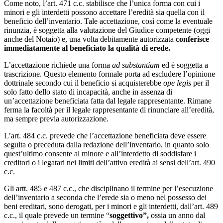
Come noto, l’art. 471 c.c. stabilisce che l’unica forma con cui i
minori e gli interdetti possono accettare l’eredità sia quella con il
beneficio dell’inventario. Tale accettazione, così come la eventuale
rinunzia, è soggetta alla valutazione del Giudice competente (oggi
anche del Notaio) e, una volta debitamente autorizzata
conferisce
immediatamente al beneficiato la qualità di erede.
L’accettazione richiede una forma
ad substantiam
ed è soggetta a
trascrizione. Questo elemento formale porta ad escludere l’opinione
dottrinale secondo cui il beneficio si acquisterebbe
ope legis
per il
solo fatto dello stato di incapacità, anche in assenza di
un’accettazione beneficiata fatta dal legale rappresentante. Rimane
ferma la facoltà per il legale rappresentante di rinunciare all’eredità,
ma sempre previa autorizzazione.
L’art. 484 c.c. prevede che l’accettazione beneficiata deve essere
seguita o preceduta dalla redazione dell’inventario, in quanto solo
quest’ultimo consente al minore e all’interdetto di soddisfare i
creditori o i legatari nei limiti dell’attivo eredità ai sensi dell’art. 490
c.c.
Gli artt. 485 e 487 c.c., che disciplinano il termine per l’esecuzione
dell’inventario a seconda che l’erede sia o meno nel possesso dei
beni ereditari, sono derogati, per i minori e gli interdetti, dall’art. 489
c.c., il quale prevede un termine “
soggettivo”
,
ossia un anno dal