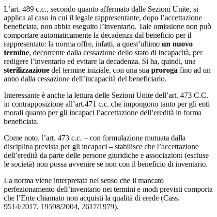
L’art. 489 c.c., secondo quanto affermato dalle Sezioni Unite, si
applica al caso in cui il legale rappresentante, dopo l’accettazione
beneficiata, non abbia eseguito l’inventario. Tale omissione non può
comportare automaticamente la decadenza dal beneficio per il
rappresentato: la norma offre, infatti, a quest’ultimo
un nuovo
termine
, decorrente dalla cessazione dello stato di incapacità, per
redigere l’inventario ed evitare la decadenza. Si ha, quindi, una
sterilizzazione
del termine iniziale, con una sua
proroga
fino ad un
anno dalla cessazione dell’incapacità del beneficiario.
Interessante è anche la lettura delle Sezioni Unite dell’art. 473 C.C.
in contrapposizione all’art.471 c.c. che impongono tanto per gli enti
morali quanto per gli incapaci l’accettazione dell’eredità in forma
beneficiata.
Come noto, l’art. 473 c.c. – con formulazione mutuata dalla
disciplina prevista per gli incapaci – stabilisce che l’accettazione
dell’eredità da parte delle persone giuridiche e associazioni (escluse
le società) non possa avvenire se non con il beneficio di inventario.
La norma viene interpretata nel senso che il mancato
perfezionamento dell’inventario nei termini e modi previsti comporta
che l’Ente chiamato non acquisti la qualità di erede (Cass.
9514/2017, 19598/2004, 2617/1979).