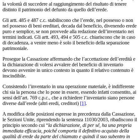
la volontà di succedere al raggiungimento del risultato di tenere
distinto il patrimonio del defunto da quello dell’erede.
Gli artt. 485 e 487 c.c. stabiliscono che l’erede, nel possesso o non
nel possesso di beni ereditari, decada dal beneficio, divenendo erede
puro e semplice, se non provvede alla redazione dell’inventario nei
termini indicati. Gli artt. 493, 494 e 505 c.c. chiariscono che in caso
di decadenza, a venire meno è solo il beneficio della separazione
patrimoniale.
Prosegue la Cassazione affermando che l’accettazione dell’eredità e
la dichiarazione di volersi avvalere del beneficio di inventario
devono avvenire in unico contesto in quanto il relativo contenuto è
inscindibile.
Consistendo l’inventario in una operazione materiale, è indifferente
chi sia la persona che lo pone in essere, essendo infatti consentito, ai
sensi dell’art. 769 c.p.c., che a richiedere l’inventario siano persone
diverse dall’erede (altri eredi, creditori)
[1]
.
A modifica delle posizioni espresse in precedenza dalla Cassazione,
le Sezioni Unite, riprendendo la sentenza 11030/2003, ribadiscono il
principio secondo cui “
la dichiarazione, di per sé, ha una propria
immediata efficacia, poiché comporta il definitivo acquisto della
qualità di erede da parte del chiamato e quindi il suo subentro in