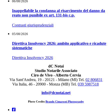
06/08/2026
Inappellabile la condanna al risarcimento del danno da
reato non punibile ex art. 131-bis c.p.
Contrasti giurisprudenziali
05/08/2026
Direttiva Insolvency 2026: ambito applicativo e ricadute
sistematiche
Direttiva Insolvency 2026
dC Notai
Studio Notarile Associato
Ciro de Vivo - Alberto Cervia
Via Sant'Andrea, 19 - 20121 - Milano (MI) Tel.
02 806831
Via Italia, 46 - 20900 - Monza (MB)
Tel.
039 5987518
info@dcnotai.net
Photo Credits
Brando Cimarosti Photography