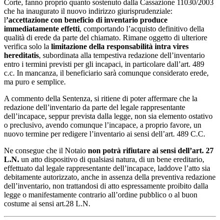
Corte, fanno proprio quanto sostenuto dalla Cassazione 11030/2003
che ha inaugurato il nuovo indirizzo giurisprudenziale:
l
’accettazione con beneficio di inventario produce
immediatamente effetti
, comportando l’acquisto definitivo della
qualità di erede da parte del chiamato. Rimane oggetto di ulteriore
verifica solo la
limitazione della responsabilità intra vires
hereditatis
, subordinata alla tempestiva redazione dell’inventario
entro i termini previsti per gli incapaci, in particolare dall’art. 489
c.c. In mancanza, il beneficiario sarà comunque considerato erede,
ma puro e semplice.
A commento della Sentenza, si ritiene di poter affermare che la
redazione dell’inventario da parte del legale rappresentante
dell’incapace, seppur prevista dalla legge, non sia elemento ostativo
o preclusivo, avendo comunque l’incapace, a proprio favore, un
nuovo termine per redigere l’inventario ai sensi dell’art. 489 C.C.
Ne consegue che il Notaio
non potrà rifiutare
ai sensi dell’art. 27
L.N.
un atto dispositivo di qualsiasi natura, di un bene ereditario,
effettuato dal legale rappresentante dell’incapace, laddove l’atto sia
debitamente autorizzato, anche in assenza della preventiva redazione
dell’inventario, non trattandosi di atto espressamente proibito dalla
legge o manifestamente contrario all’ordine pubblico o al buon
costume ai sensi art.28 L.N.