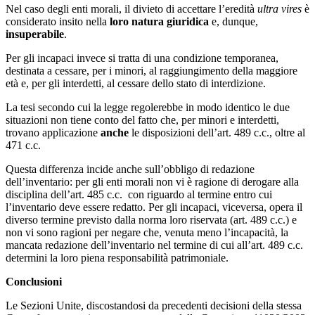
Nel caso degli enti morali, il divieto di accettare l’eredità
ultra vires
è
considerato insito nella
loro natura giuridica
e, dunque,
insuperabile
.
Per gli incapaci invece si tratta di una condizione temporanea,
destinata a cessare, per i minori, al raggiungimento della maggiore
età e, per gli interdetti, al cessare dello stato di interdizione.
La tesi secondo cui la legge regolerebbe in modo identico le due
situazioni non tiene conto del fatto che, per minori e interdetti,
trovano applicazione
anche
le disposizioni dell’art. 489 c.c., oltre al
471 c.c.
Questa differenza incide anche sull’obbligo di redazione
dell’inventario: per gli enti morali non vi è ragione di derogare alla
disciplina dell’art. 485 c.c. con riguardo al termine entro cui
l’inventario deve essere redatto. Per gli incapaci, viceversa, opera il
diverso termine previsto dalla norma loro riservata (art. 489 c.c.) e
non vi sono ragioni per negare che, venuta meno l’incapacità, la
mancata redazione dell’inventario nel termine di cui all’art. 489 c.c.
determini la loro piena responsabilità patrimoniale.
Conclusioni
Le Sezioni Unite, discostandosi da precedenti decisioni della stessa