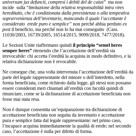
universum jus defuncti, compresi i debiti del de cuius
” ma non
incide sulla “
limitazione della relativa responsabilità intra vires
hereditatis, che è condizionata dalla preesistenza o alla tempestiva
sopravvenienza dell’inventario, mancando il quale l’accettante è
considerato erede puro e semplice”
non perché abbia perduto
ex
post
il beneficio, ma perché non lo ha mai conseguito (Cass.
11030/2003, 16739/2005, 16514/2015, 9099/2018, 7477/2018).
Le Sezioni Unite riaffermano quindi
il principio “semel heres
semper heres”
ritenendo che l’accettazione dell’eredità sia
irrevocabile: chi accetta l’eredità la acquista in modo definitivo, e la
relativa dichiarazione non è revocabile.
Ne consegue che, una volta intervenuta l’accettazione dell’eredità da
parte del legale rappresentante del minore o dell’interdetto, nella
forma beneficiata, come richiesto dalla legge, gli stessi non possano
essere considerati meri chiamati all’eredità con facoltà quindi di
rinunciare, come se la dichiarazione di accettazione beneficiata non
fosse mai stata resa.
Non è dunque consentita un’equiparazione tra dichiarazione di
accettazione beneficiata non seguita da inventario e accettazione
pura e semplice fatta dal legale rappresentante: nel primo caso,
l’incapace acquista immediatamente la qualità di erede; nel secondo
caso, l’accettazione è nulla per difetto di forma.