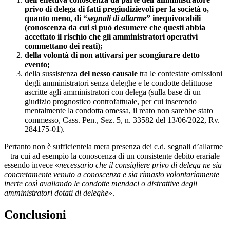
privo di delega di fatti pregiudizievoli per la società o,
quanto meno, di “
segnali di allarme
” inequivocabili
(conoscenza da cui si può desumere che questi abbia
accettato il rischio che gli amministratori operativi
commettano dei reati);
della volontà di non attivarsi per scongiurare detto
evento;
della sussistenza
del nesso causale
tra le contestate omissioni
degli amministratori senza deleghe e le condotte delittuose
ascritte agli amministratori con delega (sulla base di un
giudizio prognostico controfattuale, per cui inserendo
mentalmente la condotta omessa, il reato non sarebbe stato
commesso, Cass. Pen., Sez. 5, n. 33582 del 13/06/2022, Rv.
284175-01).
Pertanto non è sufficientela mera presenza dei c.d. segnali d’allarme
– tra cui ad esempio la conoscenza di un consistente debito erariale –
essendo invece «
necessario che il consigliere privo di delega ne sia
concretamente venuto a conoscenza e sia rimasto volontariamente
inerte così avallando le condotte mendaci o distrattive degli
amministratori dotati di deleghe
».
Conclusioni