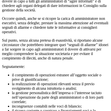
dovere in capo a tutti gli amministratori di “agire informati” e di
chiedere agli organi delegati di dare informazioni in Consiglio sulla
gestione della società.
Occorre quindi, anche se si ricopre la carica di amministratore non
esecutivi, senza deleghe, prestare la massima attenzione ad eventuali
segnali di allarme e chiedere tutte le informative ai consiglieri
operativi.
Sul punto, senza alcuna pretesa di esaustività, si riportano alcune
circostanze che potrebbero integrare quei “segnali di allarme” idonei
a far sorgere in capo agli amministratori il dovere di attivarsi per
meglio comprendere la situazione societaria e per evitare il
compimento di illeciti, anche di natura penale.
Segnatamente:
il compimento di operazioni estranee all’oggetto sociale o
prive di giustificazione;
la realizzazione di operazioni rilevanti senza il previo
svolgimento di alcuna istruttoria o analisi;
la gestione personalistica dell’impresa o l’interesse taciuto
nell’operazione da parte degli amministratori o di loro parti
correlate;
incongruenze contabili nelle voci di bilancio;
il ricorso costante o cospicuo a finanziamenti soci o la