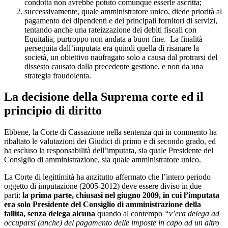
condotta non avrebbe potuto comunque esserle ascritta;
successivamente, quale amministratore unico, diede priorità al
pagamento dei dipendenti e dei principali fornitori di servizi,
tentando anche una rateizzazione dei debiti fiscali con
Equitalia, purtroppo non andata a buon fine. La finalità
perseguita dall’imputata era quindi quella di risanare la
società, un obiettivo naufragato solo a causa dal protrarsi del
dissesto causato dalla precedente gestione, e non da una
strategia fraudolenta.
La decisione della Suprema corte ed il
principio di diritto
Ebbene, la Corte di Cassazione nella sentenza qui in commento ha
ribaltato le valutazioni dei Giudici di primo e di secondo grado, ed
ha escluso la responsabilità dell’imputata, sia quale Presidente del
Consiglio di amministrazione, sia quale amministratore unico.
La Corte di legittimità ha anzitutto affermato che l’intero periodo
oggetto di imputazione (2005-2012) deve essere diviso in due
parti:
la prima parte, chiusasi nel giugno 2009, in cui l’imputata
era solo Presidente del Consiglio di amministrazione della
fallita, senza delega alcuna
quando al contempo
“v’era delega ad
occuparsi (anche) del pagamento delle imposte in capo ad un altro