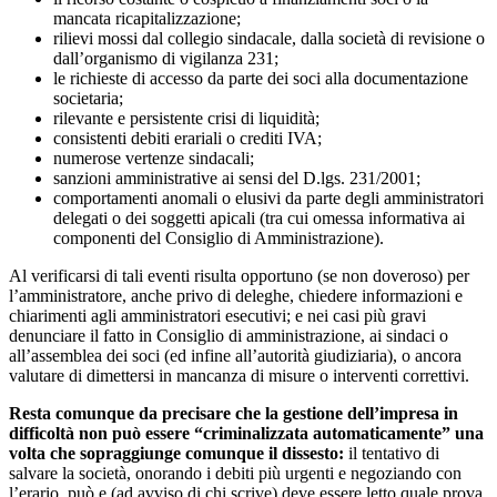
mancata ricapitalizzazione;
rilievi mossi dal collegio sindacale, dalla società di revisione o
dall’organismo di vigilanza 231;
le richieste di accesso da parte dei soci alla documentazione
societaria;
rilevante e persistente crisi di liquidità;
consistenti debiti erariali o crediti IVA;
numerose vertenze sindacali;
sanzioni amministrative ai sensi del D.lgs. 231/2001;
comportamenti anomali o elusivi da parte degli amministratori
delegati o dei soggetti apicali (tra cui omessa informativa ai
componenti del Consiglio di Amministrazione).
Al verificarsi di tali eventi risulta opportuno (se non doveroso) per
l’amministratore, anche privo di deleghe, chiedere informazioni e
chiarimenti agli amministratori esecutivi; e nei casi più gravi
denunciare il fatto in Consiglio di amministrazione, ai sindaci o
all’assemblea dei soci (ed infine all’autorità giudiziaria), o ancora
valutare di dimettersi in mancanza di misure o interventi correttivi.
Resta comunque da precisare che la gestione dell’impresa in
difficoltà non può essere “criminalizzata automaticamente” una
volta che sopraggiunge comunque il dissesto:
il tentativo di
salvare la società, onorando i debiti più urgenti e negoziando con
l’erario, può e (ad avviso di chi scrive) deve essere letto quale prova