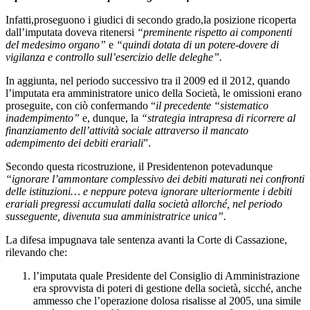
Infatti,proseguono i giudici di secondo grado,la posizione ricoperta
dall’imputata doveva ritenersi
“preminente rispetto ai componenti
del medesimo organo”
e
“quindi dotata di un potere-dovere di
vigilanza e controllo sull’esercizio delle deleghe”.
In aggiunta, nel periodo successivo tra il 2009 ed il 2012, quando
l’imputata era amministratore unico della Società, le omissioni erano
proseguite, con ciò confermando “
il precedente “sistematico
inadempimento”
e, dunque, la
“strategia intrapresa di ricorrere al
finanziamento dell’attività sociale attraverso il mancato
adempimento dei debiti erariali
”.
Secondo questa ricostruzione, il Presidentenon potevadunque
“ignorare l’ammontare complessivo dei debiti maturati nei confronti
delle istituzioni… e neppure poteva ignorare ulteriormente i debiti
erariali pregressi accumulati dalla società allorché, nel periodo
susseguente, divenuta sua amministratrice unica”.
La difesa impugnava tale sentenza avanti la Corte di Cassazione,
rilevando che:
l’imputata quale Presidente del Consiglio di Amministrazione
era sprovvista di poteri di gestione della società, sicché, anche
ammesso che l’operazione dolosa risalisse al 2005, una simile