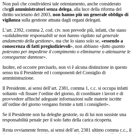
Non può che condividersi tale orientamento, anche considerato
che
gli amministratori senza delega
, alla luce della riforma del
diritto societario del 2003,
non hanno più un
generale obbligo di
vigilanza
sulla gestione attuata dagli organi delegati.
L’art. 2392, comma 2, cod. civ. non prevede più, infatti, che siano
«
solidalmente responsabili se non hanno vigilato sul generale
andamento della gestione
», ma che lo siano solo se,
«essendo
a
conoscenza di fatti pregiudizievoli
», non abbiano «
fatto quanto
potevano per impedirne il compimento o eliminarne o attenuarne le
conseguenze dannose
».
Inoltre, ed occorre precisarlo, non vi è alcuna distinzione in questo
senso tra il Presidente ed i componenti del Consiglio di
amministrazione.
Il Presidente, ai sensi dell’art. 2381, comma 1, c.c. si occupa infatti
soltanto «di fissare l’ordine del giorno, di coordinare i lavori e di
provvedere affinché adeguate informazioni sulle materie iscritte
all’ordine del giorno vengano fornite a tutti i consiglieri».
Se il Presidente non ha deleghe gestorie, su di lui non sussiste una
responsabilità penale per il solo fatto della carica ricoperta.
Resta ovviamente fermo, ai sensi dell’art. 2381 ultimo comma c.c., il