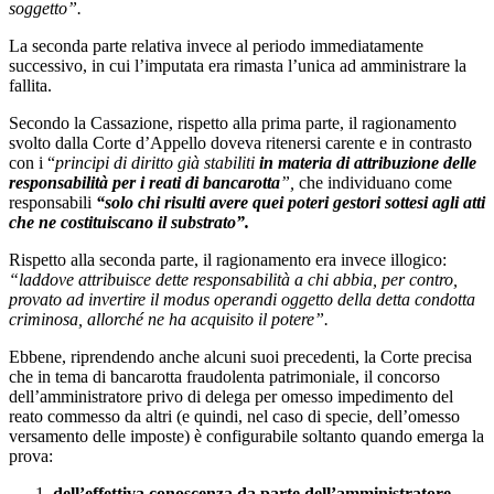
soggetto”.
La seconda parte relativa invece al periodo immediatamente
successivo, in cui l’imputata era rimasta l’unica ad amministrare la
fallita.
Secondo la Cassazione, rispetto alla prima parte, il ragionamento
svolto dalla Corte d’Appello doveva ritenersi carente e in contrasto
con i “
principi di diritto già stabiliti
in materia di attribuzione delle
responsabilità per i reati di bancarotta
”,
che individuano come
responsabili
“solo chi risulti avere quei poteri gestori sottesi agli atti
che ne costituiscano il substrato”.
Rispetto alla seconda parte, il ragionamento era invece illogico:
“laddove attribuisce dette responsabilità a chi abbia, per contro,
provato ad invertire il modus operandi oggetto della detta condotta
criminosa, allorché ne ha acquisito il potere”.
Ebbene, riprendendo anche alcuni suoi precedenti, la Corte precisa
che in tema di bancarotta fraudolenta patrimoniale, il concorso
dell’amministratore privo di delega per omesso impedimento del
reato commesso da altri (e quindi, nel caso di specie, dell’omesso
versamento delle imposte) è configurabile soltanto quando emerga la
prova:
dell’effettiva conoscenza da parte dell’amministratore