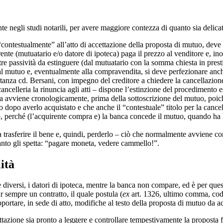
negli studi notarili, per avere maggiore contezza di quanto sia delicata
contestualmente” all’atto di accettazione della proposta di mutuo, deve e
ente (mutuatario e/o datore di ipoteca) paga il prezzo al venditore e, inol
re passività da estinguere (dal mutuatario con la somma chiesta in presti
l mutuo e, eventualmente alla compravendita, si deve perfezionare anche 
ietanza cd. Bersani, con impegno del creditore a chiedere la cancellazio
cancelleria la rinuncia agli atti – dispone l’estinzione del procedimento
 avviene cronologicamente, prima della sottoscrizione del mutuo, poiché,
nto dopo averlo acquistato e che anche il “contestuale” titolo per la ca
, perché (l’acquirente compra e) la banca concede il mutuo, quando ha l
 trasferire il bene e, quindi, perderlo – ciò che normalmente avviene con l
anto gli spetta: “pagare moneta, vedere cammello!”.
ità
diversi, i datori di ipoteca, mentre la banca non compare, ed è per questo 
 sempre un contratto, il quale postula (
ex
art. 1326, ultimo comma, cod.
portare, in sede di atto, modifiche al testo della proposta di mutuo da ac
cettazione sia pronto a leggere e controllare tempestivamente la proposta