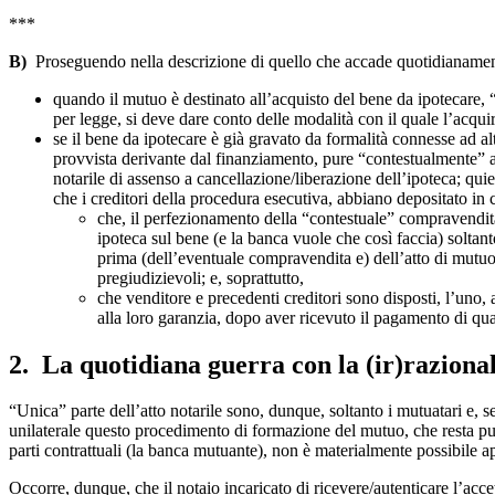
***
B)
Proseguendo nella descrizione di quello che accade quotidianamente 
quando il mutuo è destinato all’acquisto del bene da ipotecare, “
per legge, si deve dare conto delle modalità con il quale l’acquir
se il bene da ipotecare è già gravato da formalità connesse ad alt
provvista derivante dal finanziamento, pure “contestualmente” a
notarile di assenso a cancellazione/liberazione dell’ipoteca; qu
che i creditori della procedura esecutiva, abbiano depositato in 
che, il perfezionamento della “contestuale” compravendita
ipoteca sul bene (e la banca vuole che così faccia) solta
prima (dell’eventuale compravendita e) dell’atto di mutuo
pregiudizievoli; e, soprattutto,
che venditore e precedenti creditori sono disposti, l’uno, a
alla loro garanzia, dopo aver ricevuto il pagamento di qu
2. La quotidiana guerra con la (ir)razional
“Unica” parte dell’atto notarile sono, dunque, soltanto i mutuatari e, se 
unilaterale questo procedimento di formazione del mutuo, che resta pur
parti contrattuali (la banca mutuante), non è materialmente possibile ap
Occorre, dunque, che il notaio incaricato di ricevere/autenticare l’ac