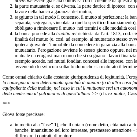
dovrebbe
essere già stata condivisa con il cliente e da questi ap
la parte mutuataria e, se diversa, la parte datrice di ipoteca, con
favore della banca a garanzia del mutuo;
raggiunto in tal modo il consenso, il mutuo si perfeziona: la ba
separata, segregata, vincolata a quello specifico finanziamento), a
obbligato a rimborsare il mutuo nei termini e alle modalità così p
la banca procede alla
traditio rei
richiesta dall’art. 1813, cod. civ
finalità del mutuo (e, così, ad esempio, al mutuatario stesso ovv
ipoteca gravante l’immobile da concedere in garanzia alla banca
mutuatario, l’erogazione avviene lo stesso giorno oppure, nei mu
mutuate da erogarsi man mano che si eseguano i lavori finanzia
esempio accade, nei mutui fondiari concessi alle imprese, con l
avvenendo lo svincolo soltanto dopo che sia maturato il termine 
Come ormai chiarito dalla costante giurisprudenza di legittimità, l’ero
la consegna di una determinata quantità di danaro (o di altra cosa fun
equipollente della
traditio
, nel caso in cui il mutuante crei un autono
della medesima al patrimonio di quest’ultimo >>
(cfr.
ex multis
, Cas
***
Giova forse precisare:
in merito alla “fase” 1), che il notaio (come detto, chiamato a ri
banche, innanzitutto nel loro interesse, prestassero attenzione –
di firmare i contratti di mutuo;