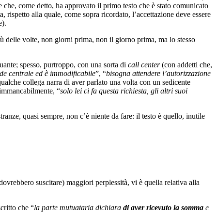
te che, come detto, ha approvato il primo testo che è stato comunicato
a, rispetto alla quale, come sopra ricordato, l’accettazione deve essere
e).
iù delle volte, non giorni prima, non il giorno prima, ma lo stesso
tuante; spesso, purtroppo, con una sorta di
call center
(con addetti che,
sede centrale ed è immodificabile
”, “
bisogna attendere l’autorizzazione
qualche collega narra di aver parlato una volta con un sedicente
, immancabilmente, “
solo lei ci fa questa richiesta, gli altri suoi
ranze, quasi sempre, non c’è niente da fare: il testo è quello, inutile
 dovrebbero suscitare) maggiori perplessità, vi è quella relativa alla
critto che “
la parte mutuataria dichiara
di aver ricevuto la somma
e