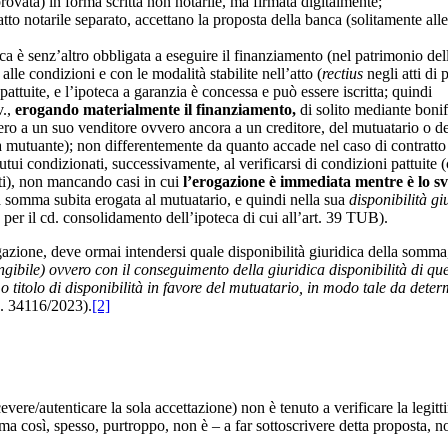
provata) in forma scritta non notarile, ma firmata digitalmente;
 atto notarile separato, accettano la proposta della banca (solitamente all
nca è senz’altro obbligata a eseguire il finanziamento (nel patrimonio d
lle condizioni e con le modalità stabilite nell’atto (
rectius
negli atti di
attuite, e l’ipoteca a garanzia è concessa e può essere iscritta; quindi
.,
erogando materialmente il finanziamento,
di solito mediante boni
ero a un suo venditore ovvero ancora a un creditore, del mutuatario o del
 mutuante); non differentemente da quanto accade nel caso di contratto 
tui condizionati, successivamente, al verificarsi di condizioni pattuite
ti), non mancando casi in cui
l’erogazione è immediata mentre è lo s
a somma subita erogata al mutuatario, e quindi nella sua
disponibilità gi
per il cd. consolidamento dell’ipoteca di cui all’art. 39 TUB).
gazione, deve ormai intendersi quale disponibilità giuridica della somma
gibile) ovvero con il conseguimento della giuridica disponibilità di que
mo titolo di disponibilità in favore del mutuatario, in modo tale da det
s. 34116/2023).
[2]
cevere/autenticare la sola accettazione) non è tenuto a verificare la legi
 ma così, spesso, purtroppo, non è – a far sottoscrivere detta proposta, n