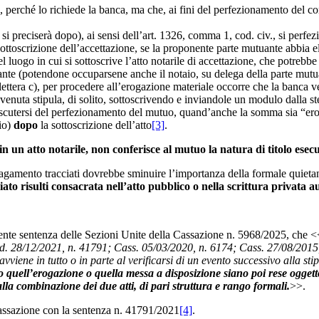
ta, perché lo richiede la banca, ma che, ai fini del perfezionamento del con
e si preciserà dopo), ai sensi dell’art. 1326, comma 1, cod. civ., si per
sottoscrizione dell’accettazione, se la proponente parte mutuante abbia e
el luogo in cui si sottoscrive l’atto notarile di accettazione, che potreb
ante (potendone occuparsene anche il notaio, su delega della parte mutua
 lettera c), per procedere all’erogazione materiale occorre che la banca 
nuta stipula, di solito, sottoscrivendo e inviandole un modulo dalla st
 discutersi del perfezionamento del mutuo, quand’anche la somma sia “ero
rio)
dopo
la sottoscrizione dell’atto
[3]
.
n un atto notarile, non conferisce al mutuo la natura di titolo esecu
agamento tracciati dovrebbe sminuire l’importanza della formale quietanza
anziato risulti consacrata nell’atto pubblico o nella scrittura privat
ecente sentenza delle Sezioni Unite della Cassazione n. 5968/2025, che <
ord. 28/12/2021, n. 41791; Cass. 05/03/2020, n. 6174; Cass. 27/08/2015
iene in tutto o in parte al verificarsi di un evento successivo alla sti
 quell’erogazione o quella messa a disposizione siano poi rese oggetto d
alla combinazione dei due atti, di pari struttura e rango formali.
>>.
Cassazione con la sentenza n. 41791/2021
[4]
.