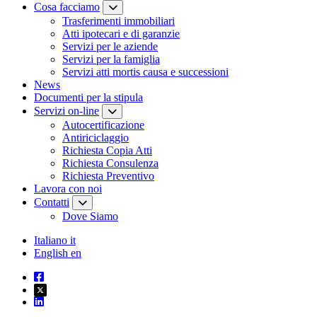
Cosa facciamo
Trasferimenti immobiliari
Atti ipotecari e di garanzie
Servizi per le aziende
Servizi per la famiglia
Servizi atti mortis causa e successioni
News
Documenti per la stipula
Servizi on-line
Autocertificazione
Antiriciclaggio
Richiesta Copia Atti
Richiesta Consulenza
Richiesta Preventivo
Lavora con noi
Contatti
Dove Siamo
Italiano
it
English
en