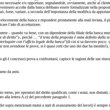
ngano necessarie e/o opportune, segnalandole, ovviamente, anche al clien
e venissero accolte dalla banca debbano essere formalizzate nella propost
ò, forse, variare, a seconda dell’importanza della modifica da apportar
 velocemente della banca e rispondere prontamente alla mail inviata, il p
care l’atto di accettazione.
scutere – quando va bene, con un dipendente della filiale della banca mu
 di diritto
”)-, perché … “
il testo della proposta è stata definito dalla 
terloquire con l’ufficio legale della banca
”(di cui si sa davvero poco; 
 pur non avendone le prove, si è quasi certi che uno dei due ha mentito!)
 gli è concesso) prova a confrontarsi, capisce le ragioni delle sue rimost
iamo da anni.
to meno, per operatori del diritto qualificati, come i notai, non distratti,
to alla lettera A.e) del precedente paragrafo 1.
 dei sopra menzionati mutui a stati di avanzamento dei lavori) è sempre s