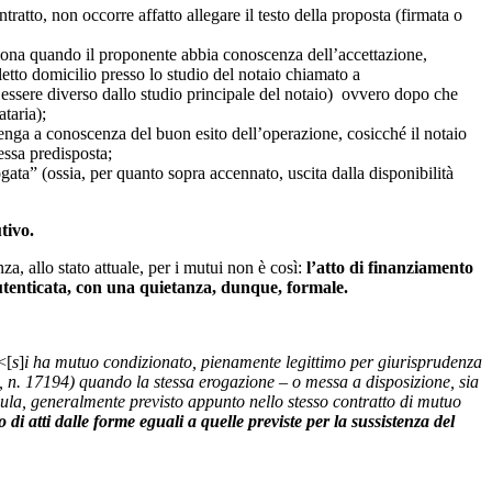
tratto, non occorre affatto allegare il testo della proposta (firmata o
feziona quando il proponente abbia conoscenza dell’accettazione,
letto domicilio presso lo studio del notaio chiamato a
be essere diverso dallo studio principale del notaio) ovvero dopo che
taria);
venga a conoscenza del buon esito dell’operazione, cosicché il notaio
essa predisposta;
gata” (ossia, per quanto sopra accennato, uscita dalla disponibilità
tivo.
, allo stato attuale, per i mutui non è così:
l’atto di finanziamento
a autenticata, con una quietanza, dunque, formale.
<[
s
]
i ha mutuo condizionato, pienamente legittimo per giurisprudenza
, n. 17194) quando la stessa erogazione – o messa a disposizione, sia
pula, generalmente previsto appunto nello stesso contratto di mutuo
i atti dalle forme eguali a quelle previste per la sussistenza del