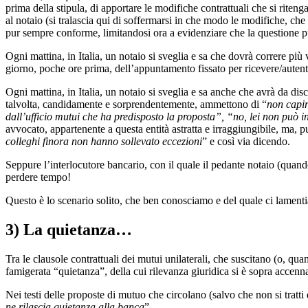
prima della stipula, di apportare le modifiche contrattuali che si rite
al notaio (si tralascia qui di soffermarsi in che modo le modifiche, ch
pur sempre conforme, limitandosi ora a evidenziare che la questione pu
Ogni mattina, in Italia, un notaio si sveglia e sa che dovrà correre più
giorno, poche ore prima, dell’appuntamento fissato per ricevere/autenti
Ogni mattina, in Italia, un notaio si sveglia e sa anche che avrà da di
talvolta, candidamente e sorprendentemente, ammettono di “
non capire
dall’ufficio mutui che ha predisposto la proposta”, “no, lei non può in
avvocato, appartenente a questa entità astratta e irraggiungibile, ma,
colleghi finora non hanno sollevato eccezioni
” e così via dicendo.
Seppure l’interlocutore bancario, con il quale il pedante notaio (quando
perdere tempo!
Questo è lo scenario solito, che ben conosciamo e del quale ci lament
3) La quietanza…
Tra le clausole contrattuali dei mutui unilaterali, che suscitano (o, quan
famigerata “quietanza”, della cui rilevanza giuridica si è sopra accenna
Nei testi delle proposte di mutuo che circolano (salvo che non si tratti
ne rilascia quietanza alla banca
”.