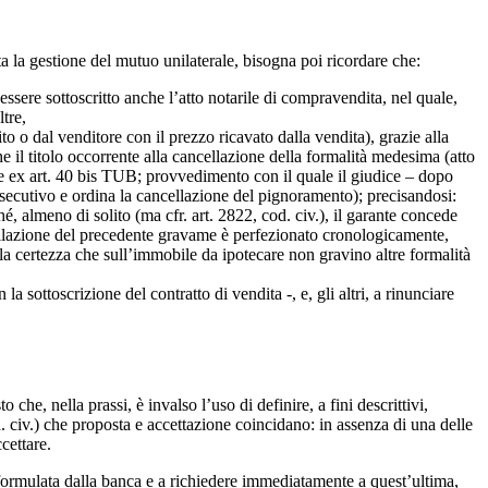
 la gestione del mutuo unilaterale, bisogna poi ricordare che:
ssere sottoscritto anche l’atto notarile di compravendita, nel quale,
tre,
to o dal venditore con il prezzo ricavato dalla vendita), grazie alla
il titolo occorrente alla cancellazione della formalità medesima (atto
ne ex art. 40 bis TUB; provvedimento con il quale il giudice – dopo
 esecutivo e ordina la cancellazione del pignoramento); precisandosi:
 almeno di solito (ma cfr. art. 2822, cod. civ.), il garante concede
ncellazione del precedente gravame è perfezionato cronologicamente,
a certezza che sull’immobile da ipotecare non gravino altre formalità
a sottoscrizione del contratto di vendita -, e, gli altri, a rinunciare
che, nella prassi, è invalso l’uso di definire, a fini descrittivi,
 civ.) che proposta e accettazione coincidano: in assenza di una delle
cettare.
 formulata dalla banca e a richiedere immediatamente a quest’ultima,