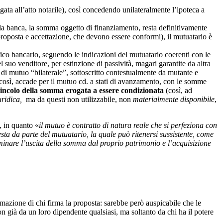
egata all’atto notarile), così concedendo unilateralmente l’ipoteca a
ella banca, la somma oggetto di finanziamento, resta definitivamente
 proposta e accettazione, che devono essere conformi), il mutuatario è
fico bancario, seguendo le indicazioni del mutuatario coerenti con le
 suo venditore, per estinzione di passività, magari garantite da altra
di mutuo “bilaterale”, sottoscritto contestualmente da mutante e
 (così, accade per il mutuo cd. a stati di avanzamento, con le somme
vincolo della somma erogata a essere condizionata
(così, ad
uridica,
ma da questi non utilizzabile, non
materialmente disponibile
,
, in quanto «
il mutuo è contratto di natura reale che si perfeziona con
sta da parte del mutuatario, la quale può ritenersi sussistente, come
erminare l’uscita della somma dal proprio patrimonio e l’acquisizione
ttimazione di chi firma la proposta: sarebbe però auspicabile che le
on già da un loro dipendente qualsiasi, ma soltanto da chi ha il potere