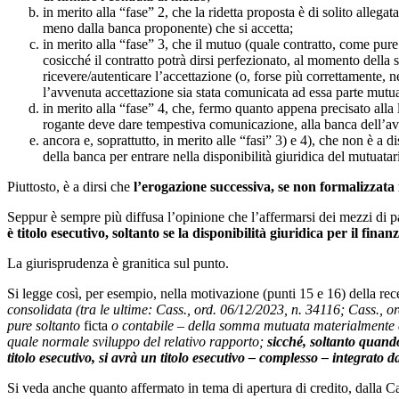
in merito alla “fase” 2, che la ridetta proposta è di solito allega
meno dalla banca proponente) che si accetta;
in merito alla “fase” 3, che il mutuo (quale contratto, come pur
cosicché il contratto potrà dirsi perfezionato, al momento della 
ricevere/autenticare l’accettazione (o, forse più correttamente, n
l’avvenuta accettazione sia stata comunicata ad essa parte mutu
in merito alla “fase” 4, che, fermo quanto appena precisato alla
rogante deve dare tempestiva comunicazione, alla banca dell’avve
ancora e, soprattutto, in merito alle “fasi” 3) e 4), che non è a
della banca per entrare nella disponibilità giuridica del mutuata
Piuttosto, è a dirsi che
l’erogazione successiva, se non formalizzata i
Seppur è sempre più diffusa l’opinione che l’affermarsi dei mezzi di p
è titolo esecutivo, soltanto se la disponibilità giuridica per il fin
La giurisprudenza è granitica sul punto.
Si legge così, per esempio, nella motivazione (punti 15 e 16) della r
consolidata (tra le ultime: Cass., ord. 06/12/2023, n. 34116; Cass., 
pure soltanto
ficta
o contabile – della somma mutuata materialmente avv
quale normale sviluppo del relativo rapporto;
sicché, soltanto quando
titolo esecutivo, si avrà un titolo esecutivo – complesso – integrato d
Si veda anche quanto affermato in tema di apertura di credito, dalla 