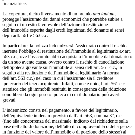
finanziatrice.
La copertura, dietro il versamento di un premio
una tantum
,
protegge l’assicurato dai danni economici che potrebbe subire a
seguito di un esito favorevole dell’azione di restituzione
dell’immobile esperita dagli eredi legittimari del donante ai sensi
degli artt. 561 e 563 c.c.
In particolare, la polizza indennizzerà l’assicurato contro il rischio
inerente l’obbligo di restituzione dell’immobile al legittimario
ex
art.
563 c.c., ove l’assicurato abbia acquistato l’immobile dal donatario o
da un suo avente causa, ovvero contro il rischio di cancellazione
dell’ipoteca gravante sull’immobile ai sensi dell’art. 561 c.c., in
seguito alla restituzione dell’immobile al legittimario (a norma
dell’art. 563 c.c.) nel caso in cui l’assicurato sia il creditore
ipotecario del terzo acquirente. Infatti, come è noto, l’art. 561 c.c.
statuisce che gli immobili restituiti in conseguenza della riduzione
sono liberi da ogni peso o ipoteca di cui il donatario può averli
gravati.
L’indennizzo consta nel pagamento, a favore del legittimario,
dell’equivalente in denaro previsto dall’art. 563, comma 3°, c.c.
(fino alla concorrenza del massimale, indicato dal richiedente sulla
base dell’atto di donazione, dell’atto di compravendita o della perizia
in funzione del valore dell’immobile o di porzione dello stesso) al