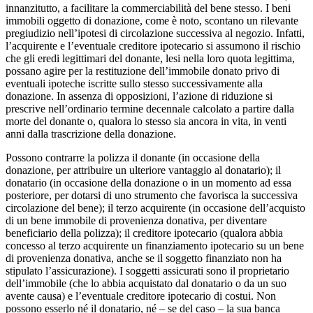
innanzitutto, a facilitare la commerciabilità del bene stesso. I beni
immobili oggetto di donazione, come è noto, scontano un rilevante
pregiudizio nell’ipotesi di circolazione successiva al negozio. Infatti,
l’acquirente e l’eventuale creditore ipotecario si assumono il rischio
che gli eredi legittimari del donante, lesi nella loro quota legittima,
possano agire per la restituzione dell’immobile donato privo di
eventuali ipoteche iscritte sullo stesso successivamente alla
donazione. In assenza di opposizioni, l’azione di riduzione si
prescrive nell’ordinario termine decennale calcolato a partire dalla
morte del donante o, qualora lo stesso sia ancora in vita, in venti
anni dalla trascrizione della donazione.
Possono contrarre la polizza il donante (in occasione della
donazione, per attribuire un ulteriore vantaggio al donatario); il
donatario (in occasione della donazione o in un momento ad essa
posteriore, per dotarsi di uno strumento che favorisca la successiva
circolazione del bene); il terzo acquirente (in occasione dell’acquisto
di un bene immobile di provenienza donativa, per diventare
beneficiario della polizza); il creditore ipotecario (qualora abbia
concesso al terzo acquirente un finanziamento ipotecario su un bene
di provenienza donativa, anche se il soggetto finanziato non ha
stipulato l’assicurazione). I soggetti assicurati sono il proprietario
dell’immobile (che lo abbia acquistato dal donatario o da un suo
avente causa) e l’eventuale creditore ipotecario di costui. Non
possono esserlo né il donatario, né – se del caso – la sua banca