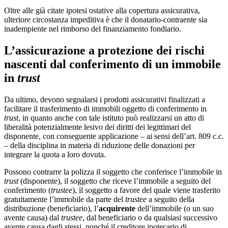
Oltre alle già citate ipotesi ostative alla copertura assicurativa,
ulteriore circostanza impeditiva è che il donatario-contraente sia
inadempiente nel rimborso del finanziamento fondiario.
L’assicurazione a protezione dei rischi
nascenti dal conferimento di un immobile
in
trust
Da ultimo, devono segnalarsi i prodotti assicurativi finalizzati a
facilitare il trasferimento di immobili oggetto di conferimento in
trust
, in quanto anche con tale istituto può realizzarsi un atto di
liberalità potenzialmente lesivo dei diritti dei legittimari del
disponente, con conseguente applicazione – ai sensi dell’art. 809 c.c.
– della disciplina in materia di riduzione delle donazioni per
integrare la quota a loro dovuta.
Possono contrarre la polizza il soggetto che conferisce l’immobile in
trust
(disponente), il soggetto che riceve l’immobile a seguito del
conferimento (
trustee
), il soggetto a favore del quale viene trasferito
gratuitamente l’immobile da parte del
trustee
a seguito della
distribuzione (beneficiario), l’
acquirente
dell’immobile (o un suo
avente causa) dal
trustee
, dal beneficiario o da qualsiasi successivo
avente causa dagli stessi, nonché il creditore ipotecario di