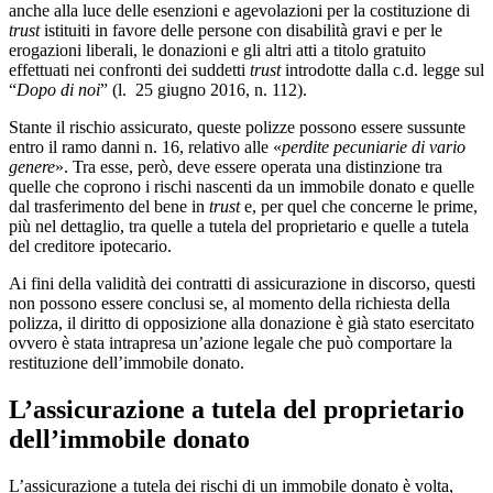
anche alla luce delle esenzioni e agevolazioni per la costituzione di
trust
istituiti in favore delle persone con disabilità gravi e per le
erogazioni liberali, le donazioni e gli altri atti a titolo gratuito
effettuati nei confronti dei suddetti
trust
introdotte dalla c.d. legge sul
“
Dopo di noi
” (l. 25 giugno 2016, n. 112).
Stante il rischio assicurato, queste polizze possono essere sussunte
entro il ramo danni n. 16, relativo alle «
p
erdite pecuniarie di vario
genere
». Tra esse, però, deve essere operata una distinzione tra
quelle che coprono i rischi nascenti da un immobile donato e quelle
dal trasferimento del bene in
trust
e, per quel che concerne le prime,
più nel dettaglio, tra quelle a tutela del proprietario e quelle a tutela
del creditore ipotecario.
Ai fini della validità dei contratti di assicurazione in discorso, questi
non possono essere conclusi se, al momento della richiesta della
polizza, il diritto di opposizione alla donazione è già stato esercitato
ovvero è stata intrapresa un’azione legale che può comportare la
restituzione dell’immobile donato.
L’assicurazione a tutela del proprietario
dell’immobile donato
L’assicurazione a tutela dei rischi di un immobile donato è volta,