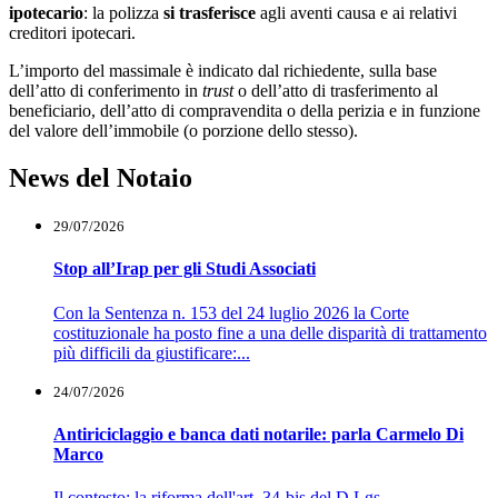
ipotecario
: la polizza
si trasferisce
agli aventi causa e ai relativi
creditori ipotecari.
L’importo del massimale è indicato dal richiedente, sulla base
dell’atto di conferimento in
trust
o dell’atto di trasferimento al
beneficiario, dell’atto di compravendita o della perizia e in funzione
del valore dell’immobile (o porzione dello stesso).
News del Notaio
29/07/2026
Stop all’Irap per gli Studi Associati
Con la Sentenza n. 153 del 24 luglio 2026 la Corte
costituzionale ha posto fine a una delle disparità di trattamento
più difficili da giustificare:...
24/07/2026
Antiriciclaggio e banca dati notarile: parla Carmelo Di
Marco
Il contesto: la riforma dell'art. 34-bis del D.Lgs.