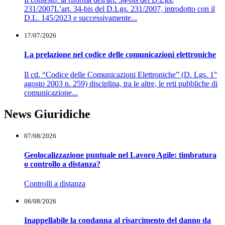
231/2007L’art. 34-bis del D.Lgs. 231/2007, introdotto con il
D.L. 145/2023 e successivamente...
17/07/2026
La prelazione nel codice delle comunicazioni elettroniche
Il cd. “Codice delle Comunicazioni Elettroniche” (D. Lgs. 1°
agosto 2003 n. 259) disciplina, tra le altre, le reti pubbliche di
comunicazione...
News Giuridiche
07/08/2026
Geolocalizzazione puntuale nel Lavoro Agile: timbratura
o controllo a distanza?
Controlli a distanza
06/08/2026
Inappellabile la condanna al risarcimento del danno da