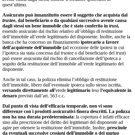
quest’ultimo.
Assicurato può innanzitutto essere il soggetto che acquista dal
trustee
, dal beneficiario o da qualsiasi successivo avente causa
dagli stessi un bene immobile che è stato conferito in
trust
,
essendo assicurato dal rischio relativo all’obbligo di restituzione
dell’immobile all’erede legittimario del disponente. Inoltre, anche la
banca che ha concesso un finanziamento
ipotecario a favore
dell’acquirente dell’immobile (
ad eccezione delle ipotesi in cui
l’ipoteca sia stata concessa dal
trustee
o dal beneficiario del
trust
)
può essere assicurata dal rischio di cancellazione dell’ipoteca a
seguito della restituzione dell’immobile all’erede legittimario del
disponente.
Anche in tal caso, la polizza elimina l’obbligo di restituzione
dell’immobile, libero dall’eventuale ipoteca sullo stesso iscritta,
versando direttamente all’
erede
legittimario
leso
l’equivalente in
denaro
previsto dall’art. 563 c.c.
Dal punto di vista dell’efficacia temporale, non vi sono
differenze con i prodotti assicurativi finora descritti. La polizza
non ha una durata predeterminata
: la copertura è infatti efficace
sino alla prescrizione del diritto dei legittimari del disponente ad
agire per ottenere la restituzione dell’immobile. Inoltre,
prescinde
da eventuali successive cessioni dell’immobile o del mutuo