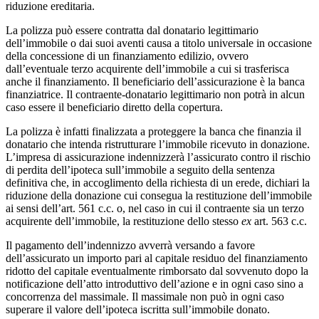
riduzione ereditaria.
La polizza può essere contratta dal donatario legittimario
dell’immobile o dai suoi aventi causa a titolo universale in occasione
della concessione di un finanziamento edilizio, ovvero
dall’eventuale terzo acquirente dell’immobile a cui si trasferisca
anche il finanziamento. Il beneficiario dell’assicurazione è la banca
finanziatrice. Il contraente-donatario legittimario non potrà in alcun
caso essere il beneficiario diretto della copertura.
La polizza è infatti finalizzata a proteggere la banca che finanzia il
donatario che intenda ristrutturare l’immobile ricevuto in donazione.
L’impresa di assicurazione indennizzerà l’assicurato contro il rischio
di perdita dell’ipoteca sull’immobile a seguito della sentenza
definitiva che, in accoglimento della richiesta di un erede, dichiari la
riduzione della donazione cui consegua la restituzione dell’immobile
ai sensi dell’art. 561 c.c. o, nel caso in cui il contraente sia un terzo
acquirente dell’immobile, la restituzione dello stesso
ex
art. 563 c.c.
Il pagamento dell’indennizzo avverrà versando a favore
dell’assicurato un importo pari al capitale residuo del finanziamento
ridotto del capitale eventualmente rimborsato dal sovvenuto dopo la
notificazione dell’atto introduttivo dell’azione e in ogni caso sino a
concorrenza del massimale. Il massimale non può in ogni caso
superare il valore dell’ipoteca iscritta sull’immobile donato.