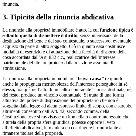
rinuncia.
3. Tipicità della rinuncia abdicativa
La rinuncia alla proprietà immobiliare è atto, la cui
funzione tipica è
soltanto quella di dismettere il diritto
, senza interessarsi della
destinazione del bene e del suo contestuale, o successivo, eventuale
acquisto da parte di altro soggetto. Ciò in quanto essa costituisce
modalità di esercizio e di attuazione della facoltà di disporre della
cosa accordata dall’Art. 832 c.c., realizzatrice dell’interesse
patrimoniale del titolare protetto dalla relazione assoluta di
attribuzione.
La rinuncia alla proprietà immobiliare “
trova
causa”
(e quindi
anche la propugnata meritevolezza dell’interesse perseguito)
in sé
stessa,
non già nell’atto di un “altro contraente” cui sia destinata, né,
del resto, produce un vincolo contrattuale. Si tratta di una forma
attuativa del potere di disposizione del proprietario che non è
soggetta dalla legge ad alcun espresso limite di scopo, come sarebbe
altrimenti consentito dall’Art. 42, secondo comma, della
Costituzione, ove si ravvisasse un immediato controinteressato che,
a tutela della propria sfera giuridica, potesse opporre il veto
all’effetto abdicativo, in maniera da costringere il rinunciante a
rimanere titolare della proprietà.