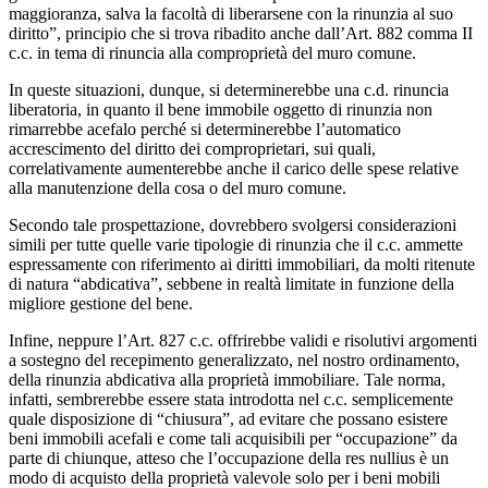
maggioranza, salva la facoltà di liberarsene con la rinunzia al suo
diritto”, principio che si trova ribadito anche dall’Art. 882 comma II
c.c. in tema di rinuncia alla comproprietà del muro comune.
In queste situazioni, dunque, si determinerebbe una c.d. rinuncia
liberatoria, in quanto il bene immobile oggetto di rinunzia non
rimarrebbe acefalo perché si determinerebbe l’automatico
accrescimento del diritto dei comproprietari, sui quali,
correlativamente aumenterebbe anche il carico delle spese relative
alla manutenzione della cosa o del muro comune.
Secondo tale prospettazione, dovrebbero svolgersi considerazioni
simili per tutte quelle varie tipologie di rinunzia che il c.c. ammette
espressamente con riferimento ai diritti immobiliari, da molti ritenute
di natura “abdicativa”, sebbene in realtà limitate in funzione della
migliore gestione del bene.
Infine, neppure l’Art. 827 c.c. offrirebbe validi e risolutivi argomenti
a sostegno del recepimento generalizzato, nel nostro ordinamento,
della rinunzia abdicativa alla proprietà immobiliare. Tale norma,
infatti, sembrerebbe essere stata introdotta nel c.c. semplicemente
quale disposizione di “chiusura”, ad evitare che possano esistere
beni immobili acefali e come tali acquisibili per “occupazione” da
parte di chiunque, atteso che l’occupazione della res nullius è un
modo di acquisto della proprietà valevole solo per i beni mobili