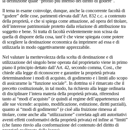
la definizione quale “profilo più intenso del diritto di godere”.
Il tema in esame coinvolge, dunque, anche la concorrente facoltà di
“godere” delle cose, parimenti elevata dall’Art. 832 c.c. a contenuto
della proprietà, e che si spiega come attuazione, ad opera del titolare,
dell’interesse patrimoniale protetto dalla relazione di attribuzione tra
soggetto e bene. Si tratta di facoltà evidentemente non scissa da
quella di disporre della cosa, tant’è che viene spiegata come potere
di scegliere la destinazione economica da imprimere ad essa e di
utilizzarla in modo oggettivamente apprezzabile.
Nel valutare la meritevolezza della scelta di destinazione e di
utilizzazione del singolo bene operata dal proprietario viene in primo
piano il principio dettato dall’Art. 42, secondo comma, Cost., che
chiede alla legge di riconoscere e garantire la proprietà privata
determinandone i modi di acquisto, di godimento e i limiti allo scopo
di assicurarne la “funzione sociale”. In dottrina si è rimarcato che il
precetto costituzionale, in tal modo, ha richiesto alla legge ordinaria
di disciplinare l’intera materia della proprietà privata, riferendosi
tanto ai “modi d’acquisto” (e quindi al regime dell’appartenenza ed
alle sue vicende: acquisto, modificazione, estinzione, diritti parziali),
quanto ai “modi di godimento” (e cioè alla fruizione rimessa al
titolare, come anche alla “utilizzazione” correlata agli atti autoritativi
aventi effetti conformativi della proprietà privata) ed infine ai “limiti”
(che fanno rinvio alla conformazione del contenuto del diritto di