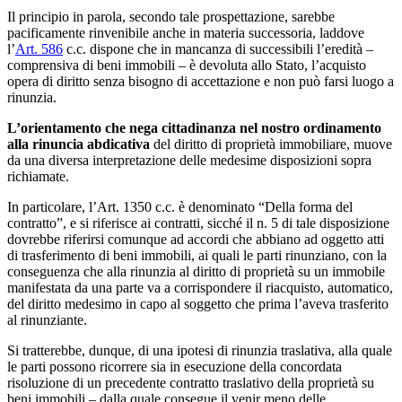
Il principio in parola, secondo tale prospettazione, sarebbe
pacificamente rinvenibile anche in materia successoria, laddove
l’
Art. 586
c.c. dispone che in mancanza di successibili l’eredità –
comprensiva di beni immobili – è devoluta allo Stato, l’acquisto
opera di diritto senza bisogno di accettazione e non può farsi luogo a
rinunzia.
L’orientamento che nega
cittadinanza
nel nostro ordinamento
alla rinuncia abdicativa
del diritto di proprietà immobiliare, muove
da una diversa interpretazione delle medesime disposizioni sopra
richiamate.
In particolare, l’Art. 1350 c.c. è denominato “Della forma del
contratto”, e si riferisce ai contratti, sicché il n. 5 di tale disposizione
dovrebbe riferirsi comunque ad accordi che abbiano ad oggetto atti
di trasferimento di beni immobili, ai quali le parti rinunziano, con la
conseguenza che alla rinunzia al diritto di proprietà su un immobile
manifestata da una parte va a corrispondere il riacquisto, automatico,
del diritto medesimo in capo al soggetto che prima l’aveva trasferito
al rinunziante.
Si tratterebbe, dunque, di una ipotesi di rinunzia traslativa, alla quale
le parti possono ricorrere sia in esecuzione della concordata
risoluzione di un precedente contratto traslativo della proprietà su
beni immobili – dalla quale consegue il venir meno delle