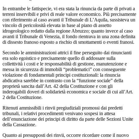
In entrambe le fattispecie, vi era stata la rinuncia da parte di privati a
terreni inservibili e privi di reale valore economico. Più precisamente
con riferimento al caso avanti il Tribunale di L’Aquila, sussisteva un
vincolo di pericolosità elevata in base al piano di assetto
idrogeologico redatto dalla regione Abruzzo; quanto invece al caso
avanti il Tribunale di Venezia, il fondo rientrava in una zona definita
di dissesto franoso esposto a rischio di smottamenti o eventi franosi.
Secondo le amministrazioni attrici il fine perseguito dai rinuncianti
era solo egoistico e precisamente quello di addossare sulla
collettività i costi e le responsabilità di gestione, manutenzione e
messa in sicurezza di immobili “problematici” con conseguente
violazione di fondamentali principi costituzionali: la rinuncia
abdicativa sarebbe in contrasto con la “funzione sociale” della
proprietà sancita dall’Art. 42 della Costituzione e con gli
inderogabili doveri di solidarietà economica e sociale di cui all’Art.
2 della Costituzione.
Ritenuti ammissibili i rinvii pregiudiziali promossi dai predetti
tribunali, i relativi procedimenti venivano sospesi in attesa
dell’enunciazione dei principi di diritto da parte delle Sezioni Unite
della Cassazione.
Quanto ai presupposti dei rinvii, occorre ricordare come il nuovo