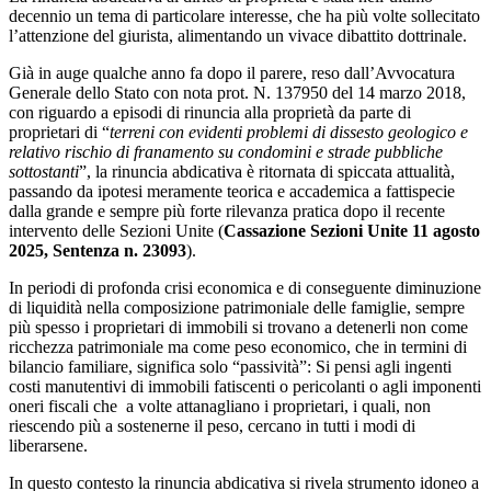
decennio un tema di particolare interesse, che ha più volte sollecitato
l’attenzione del giurista, alimentando un vivace dibattito dottrinale.
Già in auge qualche anno fa dopo il parere, reso dall’Avvocatura
Generale dello Stato con nota prot. N. 137950 del 14 marzo 2018,
con riguardo a episodi di rinuncia alla proprietà da parte di
proprietari di “
terreni con evidenti problemi di dissesto geologico e
relativo rischio di franamento su condomini e strade pubbliche
sottostanti
”, la rinuncia abdicativa è ritornata di spiccata attualità,
passando da ipotesi meramente teorica e accademica a fattispecie
dalla grande e sempre più forte rilevanza pratica dopo il recente
intervento delle Sezioni Unite (
Cassazione Sezioni Unite 11 agosto
2025, Sentenza n. 23093
).
In periodi di profonda crisi economica e di conseguente diminuzione
di liquidità nella composizione patrimoniale delle famiglie, sempre
più spesso i proprietari di immobili si trovano a detenerli non come
ricchezza patrimoniale ma come peso economico, che in termini di
bilancio familiare, significa solo “passività”: Si pensi agli ingenti
costi manutentivi di immobili fatiscenti o pericolanti o agli imponenti
oneri fiscali che a volte attanagliano i proprietari, i quali, non
riescendo più a sostenerne il peso, cercano in tutti i modi di
liberarsene.
In questo contesto la rinuncia abdicativa si rivela strumento idoneo a