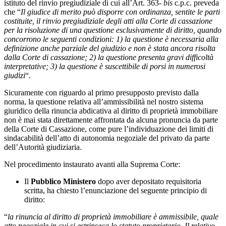
istituto del rinvio pregiudiziale di cui all’Art. 363-
bis
c.p.c. preveda
che “
Il giudice di merito può disporre con ordinanza, sentite le parti
costituite, il rinvio pregiudiziale degli atti alla Corte di cassazione
per la risoluzione di una questione esclusivamente di diritto, quando
concorrono le seguenti condizioni: 1) la questione è necessaria alla
definizione anche parziale del giudizio e non è stata ancora risolta
dalla Corte di cassazione; 2) la questione presenta gravi difficoltà
interpretative; 3) la questione è suscettibile di porsi in numerosi
giudizi
“.
Sicuramente con riguardo al primo presupposto previsto dalla
norma, la questione relativa all’ammissibilità nel nostro sistema
giuridico della rinuncia abdicativa al diritto di proprietà immobiliare
non è mai stata direttamente affrontata da alcuna pronuncia da parte
della Corte di Cassazione, come pure l’individuazione dei limiti di
sindacabilità dell’atto di autonomia negoziale del privato da parte
dell’Autorità giudiziaria.
Nel procedimento instaurato avanti alla Suprema Corte:
Il
Pubblico Ministero
dopo aver depositato requisitoria
scritta, ha chiesto l’enunciazione del seguente principio di
diritto:
“
la rinuncia al diritto di proprietà immobiliare è ammissibile, quale
atto negoziale in cui si estrinseca lo statuto proprietario. Il relativo