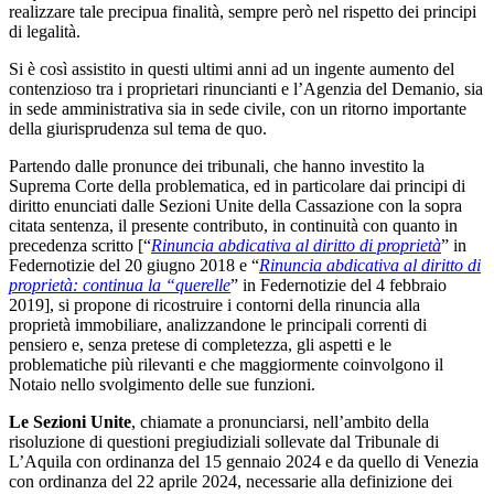
realizzare tale precipua finalità, sempre però nel rispetto dei principi
di legalità.
Si è così assistito in questi ultimi anni ad un ingente aumento del
contenzioso tra i proprietari rinuncianti e l’Agenzia del Demanio, sia
in sede amministrativa sia in sede civile, con un ritorno importante
della giurisprudenza sul tema de quo.
Partendo dalle pronunce dei tribunali, che hanno investito la
Suprema Corte della problematica, ed in particolare dai principi di
diritto enunciati dalle Sezioni Unite della Cassazione con la sopra
citata sentenza, il presente contributo, in continuità con quanto in
precedenza scritto [“
Rinuncia abdicativa al diritto di proprietà
” in
Federnotizie del 20 giugno 2018 e “
Rinuncia abdicativa al diritto di
proprietà: continua la “querelle
” in Federnotizie del 4 febbraio
2019], si propone di ricostruire i contorni della rinuncia alla
proprietà immobiliare, analizzandone le principali correnti di
pensiero e, senza pretese di completezza, gli aspetti e le
problematiche più rilevanti e che maggiormente coinvolgono il
Notaio nello svolgimento delle sue funzioni.
Le Sezioni Unite
, chiamate a pronunciarsi, nell’ambito della
risoluzione di questioni pregiudiziali sollevate dal Tribunale di
L’Aquila con ordinanza del 15 gennaio 2024 e da quello di Venezia
con ordinanza del 22 aprile 2024, necessarie alla definizione dei