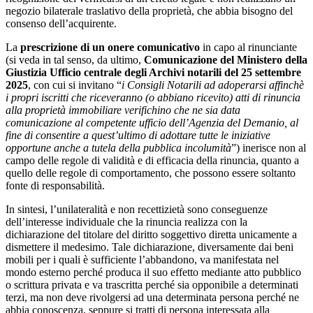
negozio bilaterale traslativo della proprietà, che abbia bisogno del
consenso dell’acquirente.
La
prescrizione di un onere comunicativo
in capo al rinunciante
(si veda in tal senso, da ultimo,
Comunicazione del Ministero della
Giustizia Ufficio centrale degli Archivi notarili del 25 settembre
2025
, con cui si invitano “
i Consigli Notarili ad adoperarsi affinchè
i propri iscritti che riceveranno (o abbiano ricevito) atti di rinuncia
alla proprietà immobiliare verifichino che ne sia data
comunicazione al competente ufficio dell’Agenzia del Demanio, al
fine di consentire a quest’ultimo di adottare tutte le iniziative
opportune anche a tutela della pubblica incolumità
”) inerisce non al
campo delle regole di validità e di efficacia della rinuncia, quanto a
quello delle regole di comportamento, che possono essere soltanto
fonte di responsabilità.
In sintesi, l’unilateralità e non recettizietà sono conseguenze
dell’interesse individuale che la rinuncia realizza con la
dichiarazione del titolare del diritto soggettivo diretta unicamente a
dismettere il medesimo. Tale dichiarazione, diversamente dai beni
mobili per i quali è sufficiente l’abbandono, va manifestata nel
mondo esterno perché produca il suo effetto mediante atto pubblico
o scrittura privata e va trascritta perché sia opponibile a determinati
terzi, ma non deve rivolgersi ad una determinata persona perché ne
abbia conoscenza, seppure si tratti di persona interessata alla