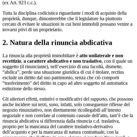
(ex Art. 923 c.c.).
Tutta la disciplina codicistica riguardante i modi di acquisto della
proprietà, dunque, dimostrerebbe che il legislatore ha piuttosto
cercato di evitare le situazioni in cui beni immobili possano venire a
trovarsi privi di un proprietario.
2. Natura della rinuncia abdicativa
La rinuncia alla proprietà immobiliare è
atto unilaterale e non
recettizio
,
a carattere abdicativo e non traslativo
, con il quale un
soggetto (il rinunciante), nell’esercizio di una facoltà, dismette,
“abdica”, perde una situazione giuridica di cui è titolare, rectius
esclude un diritto dal suo patrimonio, senza che ciò comporti
“trasferimento” del diritto in capo ad altro soggetto né automatica
estinzione dello stesso.
Gli ulteriori effetti, estintivi o modificativi del rapporto, che possono
anche incidere sui terzi, sono, infatti, solo conseguenze riflesse del
negozio rinunziativo, non direttamente ricollegabili all’intento
negoziale e non correlate al contenuto causale dell’atto, tant’è che la
rinuncia abdicativa si differenzia dalla rinuncia c.d. traslativa,
proprio per la mancanza del carattere traslativo-derivativo
dell’acquisto e per la mancanza di natura contrattuale, con la