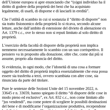
dell’Unione europea si apre enunciando che “(o)gni individuo ha il
diritto di godere della proprietà dei beni che ha acquistato
legalmente, di usarli, di disporne e di lasciarli in eredità”.
Che l’utilità di scambio in cui si sostanzia il “diritto di disporre” non
sia tratto fisionomico della proprietà lo si ricava, secondo alcune
letture, anche dall’ambito di estensione del divieto di alienazione ex
Art. 1379 c.c., ove lo stesso non si reputi limitato al solo diritto di
proprietà.
L’esercizio della facoltà di disporre della proprietà non implica
nemmeno necessariamente lo scambio con un suo corrispettivo. Il
pensiero va in proposito alla donazione, oltre che, come dai più si
assume, proprio alla rinuncia del diritto.
Si evidenzia, in ogni modo, che l’idoneità di una cosa a formare
oggetto del diritto di proprietà implica essenzialmente che essa possa
essere sia trasferita a terzi, ovvero scambiata con altre cose, sia
rinunciata da parte del titolare.
Pure le sentenze delle Sezioni Unite del 15 novembre 2022, n.
33645 e n. 33659, hanno spiegato il diritto “di disporre delle cose in
modo pieno ed esclusivo”, ex Art. 832 c.c., non come limitato allo
“jus vendendi”, ma come potere di scegliere le possibili destinazioni
del bene e di modificarne l’organizzazione produttiva, recependone