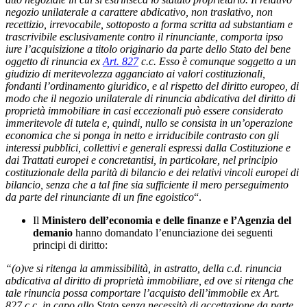
negozio unilaterale a carattere abdicativo, non traslativo, non
recettizio, irrevocabile, sottoposto a forma scritta ad substantiam e
trascrivibile esclusivamente contro il rinunciante, comporta ipso
iure l’acquisizione a titolo originario da parte dello Stato del bene
oggetto di rinuncia ex
Art. 827
c.c. Esso è comunque soggetto a un
giudizio di meritevolezza agganciato ai valori costituzionali,
fondanti l’ordinamento giuridico, e al rispetto del diritto europeo, di
modo che il negozio unilaterale di rinuncia abdicativa del diritto di
proprietà immobiliare in casi eccezionali può essere considerato
immeritevole di tutela e, quindi, nullo se consista in un’operazione
economica che si ponga in netto e irriducibile contrasto con gli
interessi pubblici, collettivi e generali espressi dalla Costituzione e
dai Trattati europei e concretantisi, in particolare, nel principio
costituzionale della parità di bilancio e dei relativi vincoli europei di
bilancio, senza che a tal fine sia sufficiente il mero perseguimento
da parte del rinunciante di un fine egoistico
“.
Il
Ministero dell’economia e delle finanze e l’Agenzia del
demanio
hanno domandato l’enunciazione dei seguenti
principi di diritto:
“(o)ve si ritenga la ammissibilità, in astratto, della c.d. rinuncia
abdicativa al diritto di proprietà immobiliare, ed ove si ritenga che
tale rinuncia possa comportare l’acquisto dell’immobile ex Art.
827 c.c. in capo allo Stato senza necessità di accettazione da parte