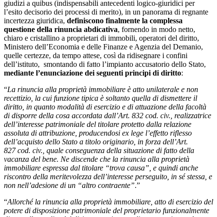
giudizi a quibus (indispensabili antecedenti logico-giuridici per
l’esito decisorio dei processi di merito), in un panorama di regnante
incertezza giuridica,
definiscono finalmente la complessa
questione
della rinuncia abdicativa
, fornendo in modo netto,
chiaro e cristallino a proprietari di immobili, operatori del diritto,
Ministero dell’Economia e delle Finanze e Agenzia del Demanio,
quelle certezze, da tempo attese, così da ridisegnare i confini
dell’istituto, smontando di fatto l’impianto accusatorio dello Stato,
mediante l’enunciazione dei seguenti principi di diritto
:
“
La rinuncia alla proprietà immobiliare è atto unilaterale e non
recettizio, la cui funzione tipica è soltanto quella di dismettere il
diritto, in quanto modalità di esercizio e di attuazione della facoltà
di disporre della cosa accordata dall’Art. 832 cod. civ., realizzatrice
dell’interesse patrimoniale del titolare protetto dalla relazione
assoluta di attribuzione, producendosi ex lege l’effetto riflesso
dell’acquisto dello Stato a titolo originario, in forza dell’Art.
827 cod. civ., quale conseguenza della situazione di fatto della
vacanza del bene. Ne discende che la rinuncia alla proprietà
immobiliare espressa dal titolare “trova causa”, e quindi anche
riscontro della meritevolezza dell’interesse perseguito, in sé stessa, e
non nell’adesione di un “altro contraente”
.”
“
Allorché la rinuncia alla proprietà immobiliare, atto di esercizio del
potere di disposizione patrimoniale del proprietario funzionalmente