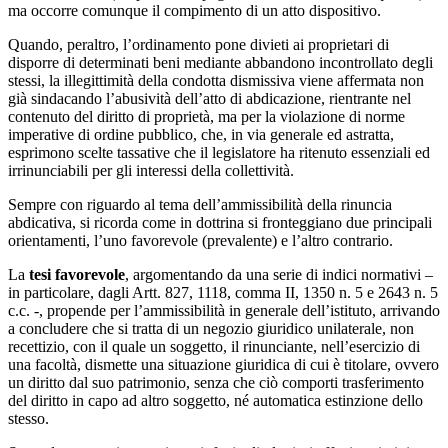
ma occorre comunque il compimento di un atto dispositivo.
Quando, peraltro, l’ordinamento pone divieti ai proprietari di
disporre di determinati beni mediante abbandono incontrollato degli
stessi, la illegittimità della condotta dismissiva viene affermata non
già sindacando l’abusività dell’atto di abdicazione, rientrante nel
contenuto del diritto di proprietà, ma per la violazione di norme
imperative di ordine pubblico, che, in via generale ed astratta,
esprimono scelte tassative che il legislatore ha ritenuto essenziali ed
irrinunciabili per gli interessi della collettività.
Sempre con riguardo al tema dell’ammissibilità della rinuncia
abdicativa, si ricorda come in dottrina si fronteggiano due principali
orientamenti, l’uno favorevole (prevalente) e l’altro contrario.
La
tesi favorevole
, argomentando da una serie di indici normativi –
in particolare, dagli Artt. 827, 1118, comma II, 1350 n. 5 e 2643 n. 5
c.c. -, propende per l’ammissibilità in generale dell’istituto, arrivando
a concludere che si tratta di un negozio giuridico unilaterale, non
recettizio, con il quale un soggetto, il rinunciante, nell’esercizio di
una facoltà, dismette una situazione giuridica di cui è titolare, ovvero
un diritto dal suo patrimonio, senza che ciò comporti trasferimento
del diritto in capo ad altro soggetto, né automatica estinzione dello
stesso.