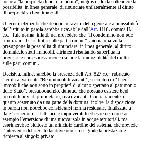
inclusa “la proprietà di beni immobili”, in guisa tale da sottendere la
possibilità, in linea generale, di rinunciare unilateralmente al diritto
di proprietà su beni immobili.
Ulteriore elemento che depone in favore della generale ammissibilità
dell’istituto in parola sarebbe ricavabile dall’
Art.
1118, comma II,
c.c.. Tale norma, infatti, nel prevedere che “Il condomino non può
rinunziare al suo diritto sulle parti comuni”, ancora una volta
presuppone la possibilità di rinunciare, in linea generale, al diritto
dominicale sugli immobili, altrimenti risultando superflua la
previsione che espressamente esclude la rinunziabilità del diritto
sulle parti comuni.
Decisiva, infine, sarebbe la presenza dell’Art. 827 c.c., rubricato
significativamente “Beni immobili vacanti”, secondo cui “I beni
immobili che non sono in proprietà di alcuno spettano al patrimonio
dello Stato”, presupponendo, dunque, che possano esistere beni
immobili privi di proprietario, ossia vacanti. Contrariamente a
quanto sostenuto da una parte della dottrina, inoltre, la disposizione
in parola non potrebbe considerarsi norma residuale, finalizzata a
dare “copertura” a fattispecie imprevedibili ed estreme, come ad
esempio l’emersione di una nuova isola in acque territoriali, ma
esprimerebbe piuttosto un principio cardine del sistema, che prevede
l’intervento dello Stato laddove non sia esigibile la prestazione
richiesta al singolo privato.