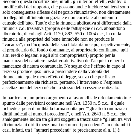
Secondo questa ricostruzione, infatti, gli ulteriori effetti, estintivi o
modificativi del rapporto, che possono anche incidere sui terzi sono
solo conseguenze riflesse del negozio rinunziativo, non direttamente
ricollegabili all’intento negoziale e non correlate al contenuto
causale dell’atto. Tant’è che la rinuncia abdicativa si differenzia dalla
rinuncia c.d. traslativa (propria delle fattispecie di c.d. abbandono
liberatorio, di cui agli Artt. 1170, 882, 550 e 1004 c.c., in cui la
rinuncia alla proprietà del bene immobile non ne produce la
“vacanza”, ma l’acquisto della sua titolarità in capo, rispettivamente,
al proprietario del fondo dominante, al proprietario confinante, agli
altri eredi o legatari e agli altri comproprietari) proprio per la
mancanza del carattere traslativo-derivativo dell’acquisto e per la
mancanza di natura contrattuale. Ne segue che l’effetto in capo al
terzo si produce ipso iure, a prescindere dalla volontà del
rinunciante, quale mero effetto di legge, senza che per il suo
perfezionamento sia richiesto, pertanto, l’intervento o l’espressa
accettazione del terzo né che lo stesso debba esserne notiziato.
In particolare, un primo argomento a favore di tale orientamento trae
spunto dalle previsioni contenute nell’Art. 1350 n. 5 c.c., il quale
richiede a pena di nullità la forma scritta per “‘gli atti di rinunzia ai
diritti indicati ai numeri precedenti”, e nell’Art. 2643 n. 5 c.c., che
analogamente indica tra gli atti soggetti a trascrizione “gli atti tra vivi
di rinunzia ai diritti menzionati nei numeri precedenti”. In entrambi i
casi, infatti, tra i “numeri precedenti” (e precisamente al n. 1) è