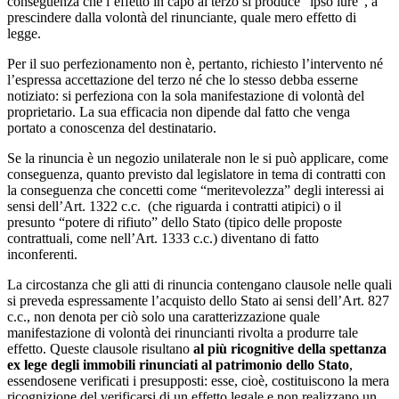
conseguenza che l’effetto in capo al terzo si produce “ipso iure”, a
prescindere dalla volontà del rinunciante, quale mero effetto di
legge.
Per il suo perfezionamento non è, pertanto, richiesto l’intervento né
l’espressa accettazione del terzo né che lo stesso debba esserne
notiziato: si perfeziona con la sola manifestazione di volontà del
proprietario. La sua efficacia non dipende dal fatto che venga
portato a conoscenza del destinatario.
Se la rinuncia è un negozio unilaterale non le si può applicare, come
conseguenza, quanto previsto dal legislatore in tema di contratti con
la conseguenza che concetti come “meritevolezza” degli interessi ai
sensi dell’Art. 1322 c.c. (che riguarda i contratti atipici) o il
presunto “potere di rifiuto” dello Stato (tipico delle proposte
contrattuali, come nell’Art. 1333 c.c.) diventano di fatto
inconferenti.
La circostanza che gli atti di rinuncia contengano clausole nelle quali
si preveda espressamente l’acquisto dello Stato ai sensi dell’Art. 827
c.c., non denota per ciò solo una caratterizzazione quale
manifestazione di volontà dei rinuncianti rivolta a produrre tale
effetto. Queste clausole risultano
al più ricognitive della spettanza
ex lege degli immobili rinunciati al patrimonio dello Stato
,
essendosene verificati i presupposti: esse, cioè, costituiscono la mera
ricognizione del verificarsi di un effetto legale e non realizzano un