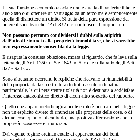
La sua funzione economico-sociale non è quella di trasferire il bene
allo Stato o di ottenere un vantaggio da un terzo ma è semplicemente
quella di dismettere un diritto. Si tratta della pura espressione del
potere dispositivo che l’Art. 832 c.c. conferisce al proprietario.
Non possono pertanto condividersi i dubbi sulla atipicità
dell’atto di rinuncia alla proprietà immobiliare, che si vorrebbe
non espressamente consentita dalla legge
.
È risaputa la consueta obiezione, mossa al riguardo, che fa leva sulla
lettera degli Artt. 1350, n. 5 e 2643, n. 5, c.c. e sulla ratio degli Artt.
827 e 923 c.c.
Sono altrettanto ricorrenti le repliche che ricavano la rinunciabilità
della proprietà dalla sua struttura di diritto assoluto di natura
patrimoniale, la cui persistente titolarità non è destinata a soddisfare
l’interesse antagonistico diretto di alcun altro soggetto del rapporto.
Quello che appare metodologicamente errato è ricercare nella legge
non un esplicito divieto di rinunciare alla proprietà delle cose, o di
alcune cose, quanto, al contrario, una positiva affermazione che la
proprietà possa essere rinunciata.
Dal vigente regime ordinamentale di appartenenza dei beni,
ricavabile dal secondo e dal terzo comma dell’Art. 42 Cost.,