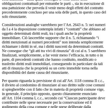
obbligazioni contrattuali per entrambe le parti -, sia in esecuzione di
una pattuizione che preveda il venir meno degli effetti del contratto
precedentemente concluso per una sola delle parti, in questo caso del
solo rinunziante.
Considerazioni analoghe varrebbero per l’Art. 2643 n. 5: nei numeri
da I a 4 la disposizione contempla infatti i “contratti” che abbiano ad
oggetto determinati diritti reali, tra i quali anche la proprietà
immobiliare. Ciò lascerebbe supporre che il n. 5, richiamando “i
diritti menzionati ai numeri precedenti” non intenda semplicemente
richiamare i diritti in sé, ma i diritti nascenti da determinati contratti.
Ne consegue che “gli atti tra vivi di rinunzia” di cui al n. 5 sarebbero
finalizzati, semplicemente, a far venir meno l’efficacia, in tutto o in
parte, di precedenti contratti che hanno costituito, modificato o
trasferito diritti reali immobiliari, conseguendo in particolare da tali
atti di rinunzia che la proprietà su un certo immobile torna nella
disponibilità del dante causa del rinunziante.
Per quanto riguarda la previsione di cui all’Art. 1118 comma II c.c.,
il divieto al condomino di rinunziare al suo diritto sulle cose comuni
si spiegherebbe con il fatto che in materia di proprietà comune vige,
in generale, il principio opposto, questo chiaramente enunciato
all’Art. 1104 comma I, c.c., secondo cui “Ciascun partecipante deve
contribuire nelle spese necessarie per la conservazione ed il
godimento della cosa comune e nelle spese deliberate dalla