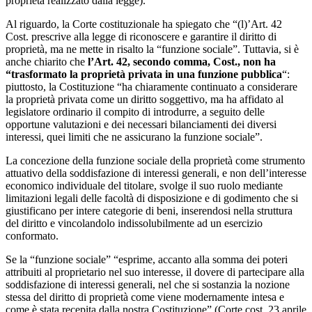
proprietà realizzato dalla legge).
Al riguardo, la Corte costituzionale ha spiegato che “(l)’Art. 42
Cost. prescrive alla legge di riconoscere e garantire il diritto di
proprietà, ma ne mette in risalto la “funzione sociale”. Tuttavia, si è
anche chiarito che
l’Art. 42, secondo comma, Cost., non ha
“trasformato la proprietà privata in una funzione pubblica
“:
piuttosto, la Costituzione “ha chiaramente continuato a considerare
la proprietà privata come un diritto soggettivo, ma ha affidato al
legislatore ordinario il compito di introdurre, a seguito delle
opportune valutazioni e dei necessari bilanciamenti dei diversi
interessi, quei limiti che ne assicurano la funzione sociale”.
La concezione della funzione sociale della proprietà come strumento
attuativo della soddisfazione di interessi generali, e non dell’interesse
economico individuale del titolare, svolge il suo ruolo mediante
limitazioni legali delle facoltà di disposizione e di godimento che si
giustificano per intere categorie di beni, inserendosi nella struttura
del diritto e vincolandolo indissolubilmente ad un esercizio
conformato.
Se la “funzione sociale” “esprime, accanto alla somma dei poteri
attribuiti al proprietario nel suo interesse, il dovere di partecipare alla
soddisfazione di interessi generali, nel che si sostanzia la nozione
stessa del diritto di proprietà come viene modernamente intesa e
come è stata recepita dalla nostra Costituzione” (Corte cost. 23 aprile