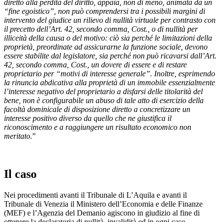
diretto alla perdita del diritto, appaia, non di meno, animata da un
“fine egoistico”, non può comprendersi tra i possibili margini di
intervento del giudice un rilievo di nullità virtuale per contrasto con
il precetto dell’Art. 42, secondo comma, Cost., o di nullità per
illiceità della causa o del motivo: ciò sia perché le limitazioni della
proprietà, preordinate ad assicurarne la funzione sociale, devono
essere stabilite dal legislatore, sia perché non può ricavarsi dall’Art.
42, secondo comma, Cost., un dovere di essere e di restare
proprietario per “motivi di interesse generale”. Inoltre, esprimendo
la rinuncia abdicativa alla proprietà di un immobile essenzialmente
l’interesse negativo del proprietario a disfarsi delle titolarità del
bene, non è configurabile un abuso di tale atto di esercizio della
facoltà dominicale di disposizione diretto a concretizzare un
interesse positivo diverso da quello che ne giustifica il
riconoscimento e a raggiungere un risultato economico non
meritato.
”
Il caso
Nei procedimenti avanti il Tribunale di L’Aquila e avanti il
Tribunale di Venezia il Ministero dell’Economia e delle Finanze
(MEF) e l’Agenzia del Demanio agiscono in giudizio al fine di
ottenere la declaratoria di nullità, invalidità ed in ogni caso