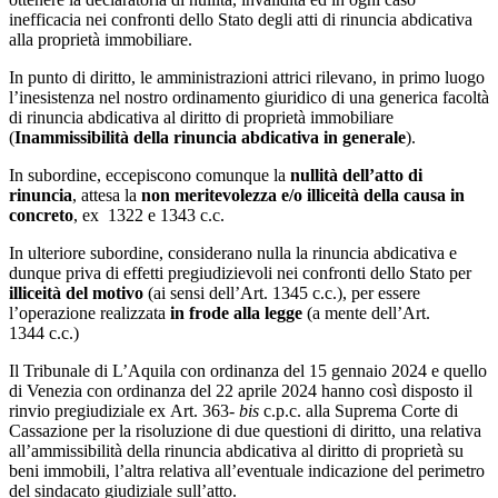
inefficacia nei confronti dello Stato degli atti di rinuncia abdicativa
alla proprietà immobiliare.
In punto di diritto, le amministrazioni attrici rilevano, in primo luogo
l’inesistenza nel nostro ordinamento giuridico di una generica facoltà
di rinuncia abdicativa al diritto di proprietà immobiliare
(
Inammissibilità della rinuncia abdicativa in generale
).
In subordine, eccepiscono comunque la
nullità dell’atto di
rinuncia
, attesa la
non meritevolezza e/o illiceità della causa in
concreto
, ex 1322 e 1343 c.c.
In ulteriore subordine, considerano nulla la rinuncia abdicativa e
dunque priva di effetti pregiudizievoli nei confronti dello Stato per
illiceità del motivo
(ai sensi dell’Art. 1345 c.c.), per essere
l’operazione realizzata
in frode alla legge
(a mente dell’Art.
1344 c.c.)
Il Tribunale di L’Aquila con ordinanza del 15 gennaio 2024 e quello
di Venezia con ordinanza del 22 aprile 2024 hanno così disposto il
rinvio pregiudiziale ex Art. 363-
bis
c.p.c. alla Suprema Corte di
Cassazione per la risoluzione di due questioni di diritto, una relativa
all’ammissibilità della rinuncia abdicativa al diritto di proprietà su
beni immobili, l’altra relativa all’eventuale indicazione del perimetro
del sindacato giudiziale sull’atto.