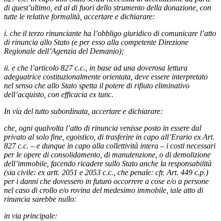
di quest’ultimo, ed al di fuori dello strumento della donazione, con
tutte le relative formalità, accertare e dichiarare:
i. che il terzo rinunciante ha l’obbligo giuridico di comunicare l’atto
di rinuncia allo Stato (e per esso alla competente Direzione
Regionale dell’Agenzia del Demanio);
ii. e che l’articolo 827 c.c., in base ad una doverosa lettura
adeguatrice costituzionalmente orientata, deve essere interpretato
nel senso che allo Stato spetta il potere di rifiuto eliminativo
dell’acquisto, con efficacia ex tunc.
In via del tutto subordinata, accertare e dichiarare:
che, ogni qualvolta l’atto di rinuncia venisse posto in essere dal
privato al solo fine, egoistico, di trasferire in capo all’Erario ex Art.
827 c.c. – e dunque in capo alla collettività intera – i costi necessari
per le opere di consolidamento, di manutenzione, o di demolizione
dell’immobile, facendo ricadere sullo Stato anche la responsabilità
(sia civile: ex artt. 2051 e 2053 c.c., che penale: cfr. Art. 449 c.p.)
per i danni che dovessero in futuro occorrere a cose e/o a persone
nel caso di crollo e/o rovina del medesimo immobile, tale atto di
rinuncia sarebbe nullo:
in via principale: