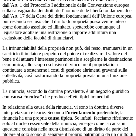
dall’Art. 1 del Protocollo I addizionale della Convenzione europea
sulla salvaguardia dei diritti dell’uomo e delle libertà fondamentali e
dall’Art. 17 della Carta dei diritti fondamentali dell’Unione europea,
pur restando escluso che il diritto di proprietà possa venire inteso
come dominio assoluto ed illimitato, spetterebbe comunque al
legislatore adottare una restrizione o imporre addirittura una
esclusione della facoltà di rinunciarvi.
La irrinunciabilità della proprietà non può, del resto, tramutarsi in un
sacrificio illimitato e perpetuo del potere di realizzare il valore del
bene e di attuare l’interesse patrimoniale a sceglierne la destinazione
economica, allo scopo esclusivo di vincolare il proprietario a
continuare a sostenerne i costi di gestione altrimenti gravanti sulla
collettività, così trasformando la proprietà privata in una funzione
pubblica.
La rinuncia, secondo la dottrina prevalente, è un negozio giuridico
con
causa “neutra”
che produce effetti tipici immediati.
In relazione alla causa della rinuncia, vi sono in dottrina diverse
interpretazioni e teorie. Secondo
l’orientamento preferibile
, la
rinuncia ha una propria
causa tipica
. Se infatti, facciamo riferimento
solo al nucleo essenziale della rinuncia, emerge come la causa in
questione consista nella mera dismissione di un diritto da parte del
titolare al solo scopo di separare il proprio patrimonio da un diritto di