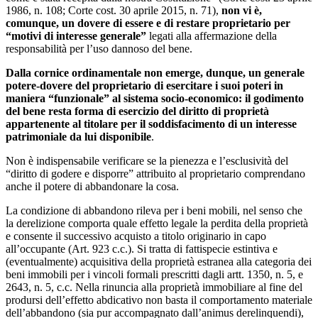
1986, n. 108; Corte cost. 30 aprile 2015, n. 71),
non vi è,
comunque, un dovere di essere e di restare proprietario per
“motivi di interesse generale”
legati alla affermazione della
responsabilità per l’uso dannoso del bene.
Dalla cornice ordinamentale non emerge, dunque, un generale
potere-dovere del proprietario di esercitare i suoi poteri in
maniera “funzionale” al sistema socio-economico: il godimento
del bene resta forma di esercizio del diritto di proprietà
appartenente al titolare per il soddisfacimento di un interesse
patrimoniale da lui disponibile
.
Non è indispensabile verificare se la pienezza e l’esclusività del
“diritto di godere e disporre” attribuito al proprietario comprendano
anche il potere di abbandonare la cosa.
La condizione di abbandono rileva per i beni mobili, nel senso che
la derelizione comporta quale effetto legale la perdita della proprietà
e consente il successivo acquisto a titolo originario in capo
all’occupante (Art. 923 c.c.). Si tratta di fattispecie estintiva e
(eventualmente) acquisitiva della proprietà estranea alla categoria dei
beni immobili per i vincoli formali prescritti dagli artt. 1350, n. 5, e
2643, n. 5, c.c. Nella rinuncia alla proprietà immobiliare al fine del
prodursi dell’effetto abdicativo non basta il comportamento materiale
dell’abbandono (sia pur accompagnato dall’animus derelinquendi),