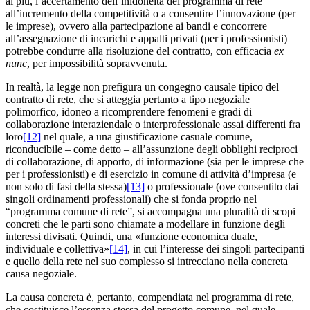
al più, l’accertamento dell’inidoneità del programma di rete
all’incremento della competitività o a consentire l’innovazione (per
le imprese), ovvero alla partecipazione ai bandi e concorrere
all’assegnazione di incarichi e appalti privati (per i professionisti)
potrebbe condurre alla risoluzione del contratto, con efficacia
ex
nunc
, per impossibilità sopravvenuta.
In realtà, la legge non prefigura un congegno causale tipico del
contratto di rete, che si atteggia pertanto a tipo negoziale
polimorfico, idoneo a ricomprendere fenomeni e gradi di
collaborazione interaziendale o interprofessionale assai differenti fra
loro
[12]
nel quale, a una giustificazione casuale comune,
riconducibile – come detto – all’assunzione degli obblighi reciproci
di collaborazione, di apporto, di informazione (sia per le imprese che
per i professionisti) e di esercizio in comune di attività d’impresa (e
non solo di fasi della stessa)
[13]
o professionale (ove consentito dai
singoli ordinamenti professionali) che si fonda proprio nel
“programma comune di rete”, si accompagna una pluralità di scopi
concreti che le parti sono chiamate a modellare in funzione degli
interessi divisati. Quindi, una «funzione economica duale,
individuale e collettiva»
[14]
, in cui l’interesse dei singoli partecipanti
e quello della rete nel suo complesso si intrecciano nella concreta
causa negoziale.
La causa concreta è, pertanto, compendiata nel programma di rete,
che costituisce l’essenza stessa del progetto comune, nel quale