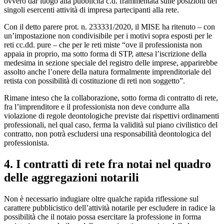
ovvero dar luogo alla pubblicità c.d. frammentata sulle posizioni dei
singoli esercenti attività di impresa partecipanti alla rete.
Con il detto parere prot. n. 233331/2020, il MISE ha ritenuto – con
un’impostazione non condivisibile per i motivi sopra esposti per le
reti cc.dd. pure – che per le reti miste “ove il professionista non
appaia in proprio, ma sotto forma di STP, attesa l’iscrizione della
medesima in sezione speciale del registro delle imprese, apparirebbe
assolto anche l’onere della natura formalmente imprenditoriale del
retista con possibilità di costituzione di reti non soggetto”.
Rimane inteso che la collaborazione, sotto forma di contratto di rete,
fra l’imprenditore e il professionista non deve condurre alla
violazione di regole deontologiche previste dai rispettivi ordinamenti
professionali, nel qual caso, ferma la validità sul piano civilistico del
contratto, non potrà escludersi una responsabilità deontologica del
professionista.
4. I contratti di rete fra notai nel quadro
delle aggregazioni notarili
Non è necessario indugiare oltre qualche rapida riflessione sul
carattere pubblicistico dell’attività notarile per escludere in radice la
possibilità che il notaio possa esercitare la professione in forma