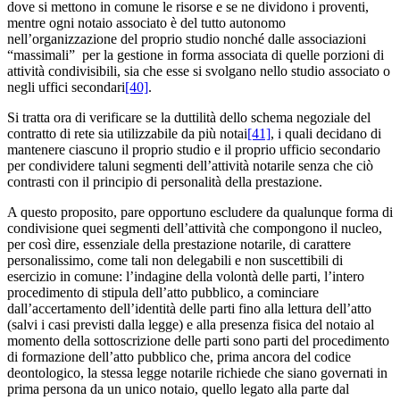
dove si mettono in comune le risorse e se ne dividono i proventi,
mentre ogni notaio associato è del tutto autonomo
nell’organizzazione del proprio studio nonché dalle associazioni
“massimali” per la gestione in forma associata di quelle porzioni di
attività condivisibili, sia che esse si svolgano nello studio associato o
negli uffici secondari
[40]
.
Si tratta ora di verificare se la duttilità dello schema negoziale del
contratto di rete sia utilizzabile da più notai
[41]
, i quali decidano di
mantenere ciascuno il proprio studio e il proprio ufficio secondario
per condividere taluni segmenti dell’attività notarile senza che ciò
contrasti con il principio di personalità della prestazione.
A questo proposito, pare opportuno escludere da qualunque forma di
condivisione quei segmenti dell’attività che compongono il nucleo,
per così dire, essenziale della prestazione notarile, di carattere
personalissimo, come tali non delegabili e non suscettibili di
esercizio in comune: l’indagine della volontà delle parti, l’intero
procedimento di stipula dell’atto pubblico, a cominciare
dall’accertamento dell’identità delle parti fino alla lettura dell’atto
(salvi i casi previsti dalla legge) e alla presenza fisica del notaio al
momento della sottoscrizione delle parti sono parti del procedimento
di formazione dell’atto pubblico che, prima ancora del codice
deontologico, la stessa legge notarile richiede che siano governati in
prima persona da un unico notaio, quello legato alla parte dal