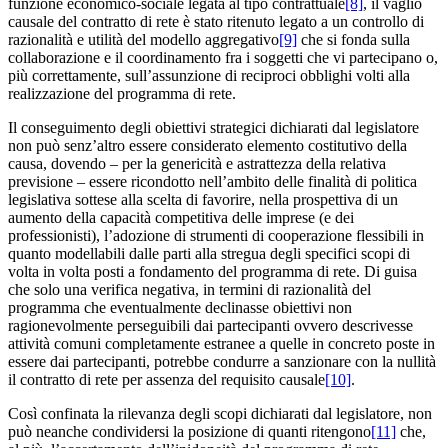
funzione economico-sociale legata al tipo contrattuale
[8]
, il vaglio
causale del contratto di rete è stato ritenuto legato a un controllo di
razionalità e utilità del modello aggregativo
[9]
che si fonda sulla
collaborazione e il coordinamento fra i soggetti che vi partecipano o,
più correttamente, sull’assunzione di reciproci obblighi volti alla
realizzazione del programma di rete.
Il conseguimento degli obiettivi strategici dichiarati dal legislatore
non può senz’altro essere considerato elemento costitutivo della
causa, dovendo – per la genericità e astrattezza della relativa
previsione – essere ricondotto nell’ambito delle finalità di politica
legislativa sottese alla scelta di favorire, nella prospettiva di un
aumento della capacità competitiva delle imprese (e dei
professionisti), l’adozione di strumenti di cooperazione flessibili in
quanto modellabili dalle parti alla stregua degli specifici scopi di
volta in volta posti a fondamento del programma di rete. Di guisa
che solo una verifica negativa, in termini di razionalità del
programma che eventualmente declinasse obiettivi non
ragionevolmente perseguibili dai partecipanti ovvero descrivesse
attività comuni completamente estranee a quelle in concreto poste in
essere dai partecipanti, potrebbe condurre a sanzionare con la nullità
il contratto di rete per assenza del requisito causale
[10]
.
Così confinata la rilevanza degli scopi dichiarati dal legislatore, non
può neanche condividersi la posizione di quanti ritengono
[11]
che,