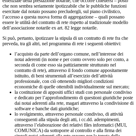
essenziale della prestazione notarile, che occorre chiedersi – posto
che non sembra seriamente ipotizzabile che le pubbliche funzioni
esercitate dal notaio possano precludergli, sul piano civilistico,
l’accesso a questa nuova forma di aggregazione – quali possano
essere le utilità del contratto di rete rispetto al tradizionale modello
dell’associazione notarile ex art. 82 legge notarile.
Si può, pertanto, ipotizzare la stipula di un contratto di rete fra che
preveda, tra gli altri, nel programma di rete i seguenti obiettivi:
l’acquisto da parte dell’organo comune, nell’interesse dei
notai aderenti (in nome e per conto ovvero solo per conto, a
seconda di come esso sia pattiziamente strutturato nel
contratto di rete), attraverso il fondo comune appositamente
istituito, di beni strumentali all’esercizio dell’attività
professionale, con ciò ottenendo migliori condizioni
economiche di quelle ottenibili individualmente sul mercato;
la costituzione di appositi uffici studi con personale condiviso
e dedicato per l’approfondimento di questioni giuridiche poste
dai notai aderenti alla rete, magari attraverso la condivisione di
software e banche dati giuridiche;
lo svolgimento, attraverso personale condiviso, di attività
conseguenti alla stipula degli atti, i cc.dd. adempimenti,
attraverso l’elaborazione dei relativi files informatici (MUI,
COMUNICA) da sottoporre al controllo e alla firma dei
singoli notai aderenti alla rete ovvero per la tenuta della