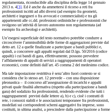
regolamentata, riconducibile alla disciplina della legge 14 gennaio
2013 n. 4
[3]
. Ed è anche da ammettersi il ricorso a reti fra
professionisti iscritti ad albi diversi (ad esempio fra geometri,
architetti e ingegneri o fra avvocati e commercialisti) e tra gli
appartenenti alle cc.dd. professioni ordinistiche e professionisti che
svolgono un’attività di lavoro autonomo non regolamentata (ad
esempio fra archeologi e architetti).
Un’esegesi superficiale del testo normativo potrebbe condurre a
circoscrivere l’ammissibilità delle forme di aggregazioni previste dal
detto art. 12 a quelle finalizzate a partecipare a bandi pubblici e,
quindi, a concorrere agli appalti regolati dal D.lgs. 50/2016 (codice
appalti) i cui bandi di gara, effettivamente, possono prevedere
l’affidamento di appalti di servizi a raggruppamenti di operatori
economici, come definiti dall’art. 45 comma 2 del medesimo codice.
Ma tale impostazione restrittiva è senz’altro fuori contesto se si
considera che lo stesso art. 12 prevede – con una disposizione
pleonastica – il concorso all’assegnazione di incarichi e appalti
privati quale finalità alternativa (rispetto alla partecipazione a bandi
gara) del sodalizio fra professionisti, rendendo evidente che tutti i
raggruppamenti previsti dalle lettere a), b) e c), cioè i contratti di
rete, i consorzi stabili e le associazioni temporanee fra professionisti,
modellati sui corrispondenti schemi aggregativi fra imprese, sono
costituiti, in ultima analisi, a prescindere dalla partecipazione a forme