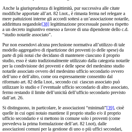
Anche la giurisprudenza di legittimità, pur successiva alle citate
modifiche apportate all’art. 82 l.not., è rimasta ferma nel relegare a
mere pattuizioni interne gli accordi sottesi a un’associazione notarile,
addirittura negandole
[38]
legittimazione processuale passiva rispetto
a un decreto ingiuntivo emesso a favore di una dipendente dello c.d.
“studio notarile associato”.
Pur non essendovi alcuna preclusione normativa all’utilizzo di tale
modello aggregativo di ripartizione dei proventi (o delle spese) da
parte di più notai che decidano di mantenere ciascuno il proprio
studio, esso è stato tradizionalmente utilizzato dalla categoria notarile
per la condivisione dei proventi e delle spese del medesimo studio
notarile associato ovvero del medesimo ufficio secondario ovvero
dell’uno e dell’altro, come ora espressamente consentito dal
riformato art. 82 della l.not., secondo cui ciascun associato può
utilizzare lo studio e l’eventuale ufficio secondario di altro associato,
fermo restando il limite dell’unicità dell’ufficio secondario previsto
dall’art. 26.
Si distinguono, in particolare, le associazioni “minimali”
[39]
, cioè
quelle in cui ogni notaio mantiene il proprio studio e/o il proprio
ufficio secondario e si mettono in comune solo i proventi (come
prevedeva la prima formulazione dell’art. 82 l.not), dalle
associazioni comuni per la gestione di uno o più uffici secondari,