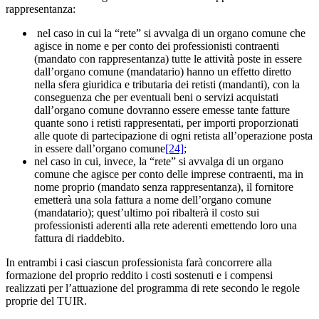
rappresentanza:
nel caso in cui la “rete” si avvalga di un organo comune che
agisce in nome e per conto dei professionisti contraenti
(mandato con rappresentanza) tutte le attività poste in essere
dall’organo comune (mandatario) hanno un effetto diretto
nella sfera giuridica e tributaria dei retisti (mandanti), con la
conseguenza che per eventuali beni o servizi acquistati
dall’organo comune dovranno essere emesse tante fatture
quante sono i retisti rappresentati, per importi proporzionati
alle quote di partecipazione di ogni retista all’operazione posta
in essere dall’organo comune
[24]
;
nel caso in cui, invece, la “rete” si avvalga di un organo
comune che agisce per conto delle imprese contraenti, ma in
nome proprio (mandato senza rappresentanza), il fornitore
emetterà una sola fattura a nome dell’organo comune
(mandatario); quest’ultimo poi ribalterà il costo sui
professionisti aderenti alla rete aderenti emettendo loro una
fattura di riaddebito.
In entrambi i casi ciascun professionista farà concorrere alla
formazione del proprio reddito i costi sostenuti e i compensi
realizzati per l’attuazione del programma di rete secondo le regole
proprie del TUIR.