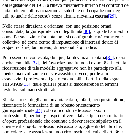
dal legislatore del 1913 a rilievo meramente interno nei confronti dei
notai aderenti all’associazione al solo fine della ripartizione degli
utili (o anche delle spese), senza alcuna rilevanza esterna
[29]
.
Nella stessa direzione è orientata, con una posizione ormai
consolidata, la giurisprudenza di legittimità
[30]
, la quale ha ribadito
come l’associazione fra notai non sia configurabile né come ente
collettivo, né come centro di imputazione di interessi dotato di
soggettività né, tantomeno, di personalità giuridica.
Pur essendo incontestata, dunque, la rilevanza tributaria
[31]
, e ora
anche contabile
[32]
, dell’associazione fra notai ex art. 82 l.not., la
ricostruzione di tale modello aggregativo non ha partecipato alla
medesima evoluzione cui si è assistito, invece, per le altre
associazioni professionali già riconducibili all’art. 1 della legge
1815/1939
[33]
, dalle quali la prima si discosterebbe in termini
restrittivi sul piano strutturale.
Sin dalla metà degli anni novanta è dato, infatti, per queste ultime,
riscontrare la formazione di un robusto orientamento
giurisprudenziale
[34]
volto a ricondurre le associazioni
professionali, per tutti gli aspetti diversi dalla stipula del contratto
d’opera professionale che continua a dover essere stipulato tra il
cliente e il singolo professionista associato, agli enti del libro I e, in
particolare, alle associazioni non riconosciute di cui agli artt.36 ss.