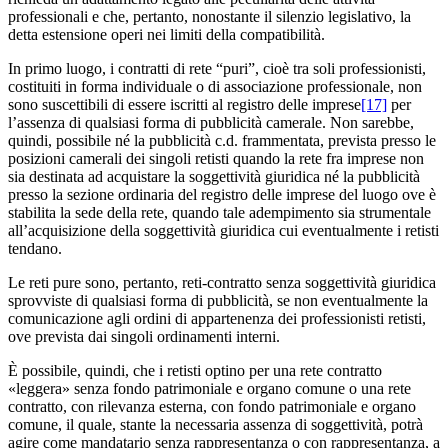
professionali e che, pertanto, nonostante il silenzio legislativo, la
detta estensione operi nei limiti della compatibilità.
In primo luogo, i contratti di rete “puri”, cioè tra soli professionisti,
costituiti in forma individuale o di associazione professionale, non
sono suscettibili di essere iscritti al registro delle imprese
[17]
per
l’assenza di qualsiasi forma di pubblicità camerale. Non sarebbe,
quindi, possibile né la pubblicità c.d. frammentata, prevista presso le
posizioni camerali dei singoli retisti quando la rete fra imprese non
sia destinata ad acquistare la soggettività giuridica né la pubblicità
presso la sezione ordinaria del registro delle imprese del luogo ove è
stabilita la sede della rete, quando tale adempimento sia strumentale
all’acquisizione della soggettività giuridica cui eventualmente i retisti
tendano.
Le reti pure sono, pertanto, reti-contratto senza soggettività giuridica
sprovviste di qualsiasi forma di pubblicità, se non eventualmente la
comunicazione agli ordini di appartenenza dei professionisti retisti,
ove prevista dai singoli ordinamenti interni.
È possibile, quindi, che i retisti optino per una rete contratto
«leggera» senza fondo patrimoniale e organo comune o una rete
contratto, con rilevanza esterna, con fondo patrimoniale e organo
comune, il quale, stante la necessaria assenza di soggettività, potrà
agire come mandatario senza rappresentanza o con rappresentanza, a