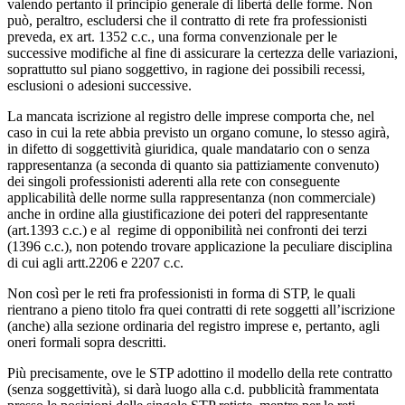
valendo pertanto il principio generale di libertà delle forme. Non
può, peraltro, escludersi che il contratto di rete fra professionisti
preveda, ex art. 1352 c.c., una forma convenzionale per le
successive modifiche al fine di assicurare la certezza delle variazioni,
soprattutto sul piano soggettivo, in ragione dei possibili recessi,
esclusioni o adesioni successive.
La mancata iscrizione al registro delle imprese comporta che, nel
caso in cui la rete abbia previsto un organo comune, lo stesso agirà,
in difetto di soggettività giuridica, quale mandatario con o senza
rappresentanza (a seconda di quanto sia pattiziamente convenuto)
dei singoli professionisti aderenti alla rete con conseguente
applicabilità delle norme sulla rappresentanza (non commerciale)
anche in ordine alla giustificazione dei poteri del rappresentante
(art.1393 c.c.) e al regime di opponibilità nei confronti dei terzi
(1396 c.c.), non potendo trovare applicazione la peculiare disciplina
di cui agli artt.2206 e 2207 c.c.
Non così per le reti fra professionisti in forma di STP, le quali
rientrano a pieno titolo fra quei contratti di rete soggetti all’iscrizione
(anche) alla sezione ordinaria del registro imprese e, pertanto, agli
oneri formali sopra descritti.
Più precisamente, ove le STP adottino il modello della rete contratto
(senza soggettività), si darà luogo alla c.d. pubblicità frammentata