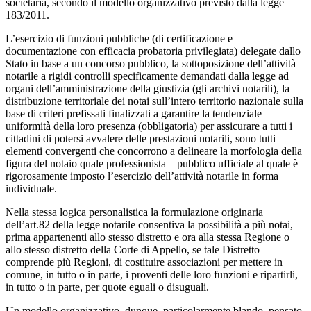
societaria, secondo il modello organizzativo previsto dalla legge
183/2011.
L’esercizio di funzioni pubbliche (di certificazione e
documentazione con efficacia probatoria privilegiata) delegate dallo
Stato in base a un concorso pubblico, la sottoposizione dell’attività
notarile a rigidi controlli specificamente demandati dalla legge ad
organi dell’amministrazione della giustizia (gli archivi notarili), la
distribuzione territoriale dei notai sull’intero territorio nazionale sulla
base di criteri prefissati finalizzati a garantire la tendenziale
uniformità della loro presenza (obbligatoria) per assicurare a tutti i
cittadini di potersi avvalere delle prestazioni notarili, sono tutti
elementi convergenti che concorrono a delineare la morfologia della
figura del notaio quale professionista – pubblico ufficiale al quale è
rigorosamente imposto l’esercizio dell’attività notarile in forma
individuale.
Nella stessa logica personalistica la formulazione originaria
dell’art.82 della legge notarile consentiva la possibilità a più notai,
prima appartenenti allo stesso distretto e ora alla stessa Regione o
allo stesso distretto della Corte di Appello, se tale Distretto
comprende più Regioni, di costituire associazioni per mettere in
comune, in tutto o in parte, i proventi delle loro funzioni e ripartirli,
in tutto o in parte, per quote eguali o disuguali.
Un modello organizzativo, dunque, particolarmente blando, pensato