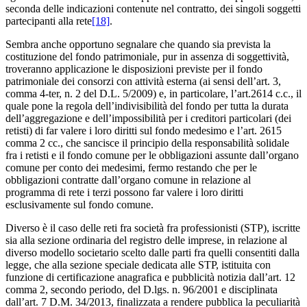
seconda delle indicazioni contenute nel contratto, dei singoli soggetti
partecipanti alla rete
[18]
.
Sembra anche opportuno segnalare che quando sia prevista la
costituzione del fondo patrimoniale, pur in assenza di soggettività,
troveranno applicazione le disposizioni previste per il fondo
patrimoniale dei consorzi con attività esterna (ai sensi dell’art. 3,
comma 4-ter, n. 2 del D.L. 5/2009) e, in particolare, l’art.2614 c.c., il
quale pone la regola dell’indivisibilità del fondo per tutta la durata
dell’aggregazione e dell’impossibilità per i creditori particolari (dei
retisti) di far valere i loro diritti sul fondo medesimo e l’art. 2615
comma 2 cc., che sancisce il principio della responsabilità solidale
fra i retisti e il fondo comune per le obbligazioni assunte dall’organo
comune per conto dei medesimi, fermo restando che per le
obbligazioni contratte dall’organo comune in relazione al
programma di rete i terzi possono far valere i loro diritti
esclusivamente sul fondo comune.
Diverso è il caso delle reti fra società fra professionisti (STP), iscritte
sia alla sezione ordinaria del registro delle imprese, in relazione al
diverso modello societario scelto dalle parti fra quelli consentiti dalla
legge, che alla sezione speciale dedicata alle STP, istituita con
funzione di certificazione anagrafica e pubblicità notizia dall’art. 12
comma 2, secondo periodo, del D.lgs. n. 96/2001 e disciplinata
dall’art. 7 D.M. 34/2013, finalizzata a rendere pubblica la peculiarità