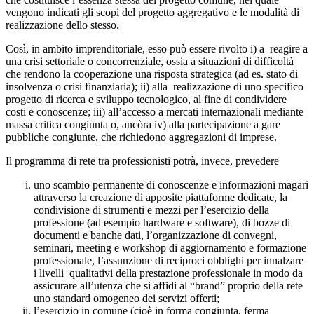
vengono indicati gli scopi del progetto aggregativo e le modalità di
realizzazione dello stesso.
Così, in ambito imprenditoriale, esso può essere rivolto i) a reagire a
una crisi settoriale o concorrenziale, ossia a situazioni di difficoltà
che rendono la cooperazione una risposta strategica (ad es. stato di
insolvenza o crisi finanziaria); ii) alla realizzazione di uno specifico
progetto di ricerca e sviluppo tecnologico, al fine di condividere
costi e conoscenze; iii) all’accesso a mercati internazionali mediante
massa critica congiunta o, ancòra iv) alla partecipazione a gare
pubbliche congiunte, che richiedono aggregazioni di imprese.
Il programma di rete tra professionisti potrà, invece, prevedere
uno scambio permanente di conoscenze e informazioni magari
attraverso la creazione di apposite piattaforme dedicate, la
condivisione di strumenti e mezzi per l’esercizio della
professione (ad esempio hardware e software), di bozze di
documenti e banche dati, l’organizzazione di convegni,
seminari, meeting e workshop di aggiornamento e formazione
professionale, l’assunzione di reciproci obblighi per innalzare
i livelli qualitativi della prestazione professionale in modo da
assicurare all’utenza che si affidi al “brand” proprio della rete
uno standard omogeneo dei servizi offerti;
l’esercizio in comune (cioè in forma congiunta, ferma