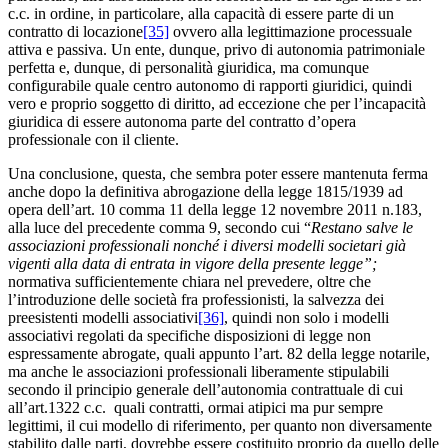
c.c. in ordine, in particolare, alla capacità di essere parte di un
contratto di locazione
[35]
ovvero alla legittimazione processuale
attiva e passiva. Un ente, dunque, privo di autonomia patrimoniale
perfetta e, dunque, di personalità giuridica, ma comunque
configurabile quale centro autonomo di rapporti giuridici, quindi
vero e proprio soggetto di diritto, ad eccezione che per l’incapacità
giuridica di essere autonoma parte del contratto d’opera
professionale con il cliente.
Una conclusione, questa, che sembra poter essere mantenuta ferma
anche dopo la definitiva abrogazione della legge 1815/1939 ad
opera dell’art. 10 comma 11 della legge 12 novembre 2011 n.183,
alla luce del precedente comma 9, secondo cui “
Restano salve le
associazioni professionali nonché i diversi modelli societari già
vigenti alla data di entrata in vigore della presente legge”;
normativa sufficientemente chiara nel prevedere, oltre che
l’introduzione delle società fra professionisti, la salvezza dei
preesistenti modelli associativi
[36]
, quindi non solo i modelli
associativi regolati da specifiche disposizioni di legge non
espressamente abrogate, quali appunto l’art. 82 della legge notarile,
ma anche le associazioni professionali liberamente stipulabili
secondo il principio generale dell’autonomia contrattuale di cui
all’art.1322 c.c. quali contratti, ormai atipici ma pur sempre
legittimi, il cui modello di riferimento, per quanto non diversamente
stabilito dalle parti, dovrebbe essere costituito proprio da quello delle