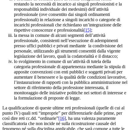
restando la necessità di incarico ai singoli professionisti e la
responsabilità individuale dei medesimi) dell’attività
professionale (ove consentito dai singoli ordinamenti
professionali) in relazione a singoli incarichi o categorie di
incarichi professionali che richiedano un’integrazione delle
rispettive conoscenze e professionalità
[15]
;
la messa in comune di alcuni segmenti dell’attività
professionale, consistenti nell’esecuzione di adempimenti
presso uffici pubblici e privati mediante la condivisione del
personale, utilizzando gli strumenti consentiti dalla vigente
legislazione del lavoro, quali la codatorialità e il distacco;
lo svolgimento in comune di un’attività di tutela della
categoria professionale di appartenenza mediante la stipula di
apposite convenzioni con enti pubblici e soggetti privati per
aumentare il benessere e la qualità delle condizioni lavorative,
l’instaurazione di rapporti con la pubblica amministrazione nel
settore di riferimento della professione interessata, il
monitoraggio delle iniziative politiche nei settori di interesse e
la formulazione di proposte di legge.
La qualificazione di queste ultime reti professionali (quelle di cui al
punto IV) quali reti “improprie” per differenziarle dalle prime, per
così dire reti cc.dd. “ordinarie”
[16]
, ha una valenza puramente
classificatoria che non incide né sulla ricostruzione causale del
fenomeno né sulla disciplina applicabile, che sarà comune a tutte le