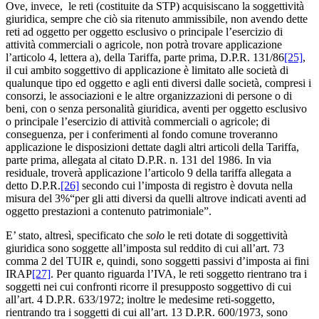
Ove, invece, le reti (costituite da STP) acquisiscano la soggettività
giuridica, sempre che ciò sia ritenuto ammissibile, non avendo dette
reti ad oggetto per oggetto esclusivo o principale l’esercizio di
attività commerciali o agricole, non potrà trovare applicazione
l’articolo 4, lettera a), della Tariffa, parte prima, D.P.R. 131/86
[25]
,
il cui ambito soggettivo di applicazione è limitato alle società di
qualunque tipo ed oggetto e agli enti diversi dalle società, compresi i
consorzi, le associazioni e le altre organizzazioni di persone o di
beni, con o senza personalità giuridica, aventi per oggetto esclusivo
o principale l’esercizio di attività commerciali o agricole; di
conseguenza, per i conferimenti al fondo comune troveranno
applicazione le disposizioni dettate dagli altri articoli della Tariffa,
parte prima, allegata al citato D.P.R. n. 131 del 1986. In via
residuale, troverà applicazione l’articolo 9 della tariffa allegata a
detto D.P.R.
[26]
secondo cui l’imposta di registro è dovuta nella
misura del 3%“per gli atti diversi da quelli altrove indicati aventi ad
oggetto prestazioni a contenuto patrimoniale”.
E’ stato, altresì, specificato che
solo
le reti dotate di soggettività
giuridica sono soggette all’imposta sul reddito di cui all’art. 73
comma 2 del TUIR e, quindi, sono soggetti passivi d’imposta ai fini
IRAP
[27]
. Per quanto riguarda l’IVA, le reti soggetto rientrano tra i
soggetti nei cui confronti ricorre il presupposto soggettivo di cui
all’art. 4 D.P.R. 633/1972; inoltre le medesime reti-soggetto,
rientrando tra i soggetti di cui all’art. 13 D.P.R. 600/1973, sono