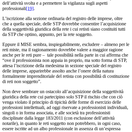
dell’attività svolta e a permettere la vigilanza sugli aspetti
professionali
[19]
.
L’iscrizione alla sezione ordinaria del registro delle imprese, oltre
che a quella speciale, delle STP dovrebbe consentire l’acquisizione
della soggettività giuridica della rete i cui retisti siano costituiti tutti
da STP che optino, appunto, per la rete soggetto.
Eppure il MISE sembra, inspiegabilmente, escludere – almeno per le
reti miste, ma il ragionamento dovrebbe valere a maggior ragione
anche per le reti pure – tale possibilità nella parte in cui afferma che
“ove il professionista non appaia in proprio, ma sotto forma di STP,
attesa l’iscrizione della medesima in sezione speciale del registro
delle imprese, apparirebbe assolto anche l’onere della natura
formalmente imprenditoriale del retista con possibilità di costituzione
di reti non soggetto”.
Non deve sembrare un ostacolo all’acquisizione della soggettività
giuridica della rete cui partecipino solo STP il rischio che con ciò
venga violato il principio di tipicità delle forme di esercizio delle
professioni intellettuali, ad oggi riservate a professionisti individuali,
singoli o in forma associata, e alle società tra professionisti
disciplinate dalla legge 183/2011 (con esclusione dell’attività
notarile), in quanto le reti soggetto non potrebbero, in ogni caso,
essere iscritte ad un albo professionale in assenza di un’espressa