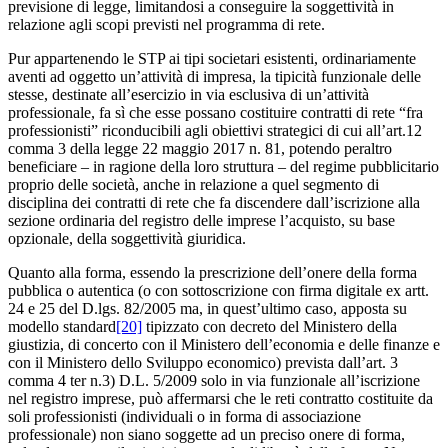
previsione di legge, limitandosi a conseguire la soggettività in
relazione agli scopi previsti nel programma di rete.
Pur appartenendo le STP ai tipi societari esistenti, ordinariamente
aventi ad oggetto un’attività di impresa, la tipicità funzionale delle
stesse, destinate all’esercizio in via esclusiva di un’attività
professionale, fa sì che esse possano costituire contratti di rete “fra
professionisti” riconducibili agli obiettivi strategici di cui all’art.12
comma 3 della legge 22 maggio 2017 n. 81, potendo peraltro
beneficiare – in ragione della loro struttura – del regime pubblicitario
proprio delle società, anche in relazione a quel segmento di
disciplina dei contratti di rete che fa discendere dall’iscrizione alla
sezione ordinaria del registro delle imprese l’acquisto, su base
opzionale, della soggettività giuridica.
Quanto alla forma, essendo la prescrizione dell’onere della forma
pubblica o autentica (o con sottoscrizione con firma digitale ex artt.
24 e 25 del D.lgs. 82/2005 ma, in quest’ultimo caso, apposta su
modello standard
[20]
tipizzato con decreto del Ministero della
giustizia, di concerto con il Ministero dell’economia e delle finanze e
con il Ministero dello Sviluppo economico) prevista dall’art. 3
comma 4 ter n.3) D.L. 5/2009 solo in via funzionale all’iscrizione
nel registro imprese, può affermarsi che le reti contratto costituite da
soli professionisti (individuali o in forma di associazione
professionale) non siano soggette ad un preciso onere di forma,