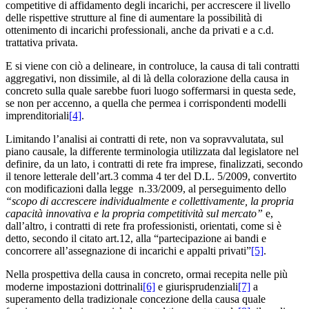
competitive di affidamento degli incarichi, per accrescere il livello
delle rispettive strutture al fine di aumentare la possibilità di
ottenimento di incarichi professionali, anche da privati e a c.d.
trattativa privata.
E si viene con ciò a delineare, in controluce, la causa di tali contratti
aggregativi, non dissimile, al di là della colorazione della causa in
concreto sulla quale sarebbe fuori luogo soffermarsi in questa sede,
se non per accenno, a quella che permea i corrispondenti modelli
imprenditoriali
[4]
.
Limitando l’analisi ai contratti di rete, non va sopravvalutata, sul
piano causale, la differente terminologia utilizzata dal legislatore nel
definire, da un lato, i contratti di rete fra imprese, finalizzati, secondo
il tenore letterale dell’art.3 comma 4 ter del D.L. 5/2009, convertito
con modificazioni dalla legge n.33/2009, al perseguimento dello
“scopo di accrescere individualmente e collettivamente, la propria
capacità innovativa e la propria competitività sul mercato”
e,
dall’altro, i contratti di rete fra professionisti, orientati, come si è
detto, secondo il citato art.12, alla “partecipazione ai bandi e
concorrere all’assegnazione di incarichi e appalti privati”
[5]
.
Nella prospettiva della causa in concreto, ormai recepita nelle più
moderne impostazioni dottrinali
[6]
e giurisprudenziali
[7]
a
superamento della tradizionale concezione della causa quale