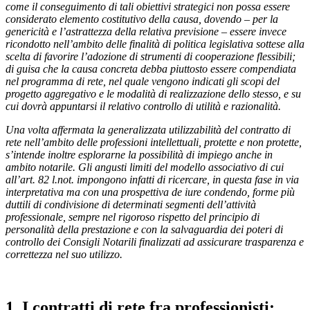
come il conseguimento di tali obiettivi strategici non possa essere
considerato elemento costitutivo della causa, dovendo – per la
genericità e l’astrattezza della relativa previsione – essere invece
ricondotto nell’ambito delle finalità di politica legislativa sottese alla
scelta di favorire l’adozione di strumenti di cooperazione flessibili;
di guisa che la causa concreta debba piuttosto essere compendiata
nel programma di rete, nel quale vengono indicati gli scopi del
progetto aggregativo e le modalità di realizzazione dello stesso, e su
cui dovrà appuntarsi il relativo controllo di utilità e razionalità.
Una volta affermata la generalizzata utilizzabilità del contratto di
rete nell’ambito delle professioni intellettuali, protette e non protette,
s’intende inoltre esplorarne la possibilità di impiego anche in
ambito notarile. Gli angusti limiti del modello associativo di cui
all’art. 82 l.not. impongono infatti di ricercare, in questa fase in via
interpretativa ma con una prospettiva de iure condendo, forme più
duttili di condivisione di determinati segmenti dell’attività
professionale, sempre nel rigoroso rispetto del principio di
personalità della prestazione e con la salvaguardia dei poteri di
controllo dei Consigli Notarili finalizzati ad assicurare trasparenza e
correttezza nel suo utilizzo.
1. I contratti di rete fra professionisti: