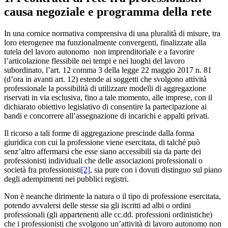
causa negoziale e programma della rete
In una cornice normativa comprensiva di una pluralità di misure, tra
loro eterogenee ma funzionalmente convergenti, finalizzate alla
tutela del lavoro autonomo non imprenditoriale e a favorire
l’articolazione flessibile nei tempi e nei luoghi del lavoro
subordinato, l’art. 12 comma 3 della legge 22 maggio 2017 n. 81
(d’ora in avanti art. 12) estende ai soggetti che svolgono attività
professionale la possibilità di utilizzare modelli di aggregazione
riservati in via esclusiva, fino a tale momento, alle imprese, con il
dichiarato obiettivo legislativo di consentire la partecipazione ai
bandi e concorrere all’assegnazione di incarichi e appalti privati.
Il ricorso a tali forme di aggregazione prescinde dalla forma
giuridica con cui la professione viene esercitata, di talché può
senz’altro affermarsi che esse siano accessibili sia da parte dei
professionisti individuali che delle associazioni professionali o
società fra professionisti
[2]
, sia pure con i dovuti distinguo sul piano
degli adempimenti nei pubblici registri.
Non è neanche dirimente la natura o il tipo di professione esercitata,
potendo avvalersi delle stesse sia gli iscritti ad albi o ordini
professionali (gli appartenenti alle cc.dd. professioni ordinistiche)
che i professionisti che svolgono un’attività di lavoro autonomo non