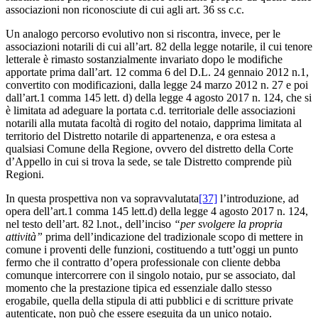
associazioni non riconosciute di cui agli art. 36 ss c.c.
Un analogo percorso evolutivo non si riscontra, invece, per le
associazioni notarili di cui all’art. 82 della legge notarile, il cui tenore
letterale è rimasto sostanzialmente invariato dopo le modifiche
apportate prima dall’art. 12 comma 6 del D.L. 24 gennaio 2012 n.1,
convertito con modificazioni, dalla legge 24 marzo 2012 n. 27 e poi
dall’art.1 comma 145 lett. d) della legge 4 agosto 2017 n. 124, che si
è limitata ad adeguare la portata c.d. territoriale delle associazioni
notarili alla mutata facoltà di rogito del notaio, dapprima limitata al
territorio del Distretto notarile di appartenenza, e ora estesa a
qualsiasi Comune della Regione, ovvero del distretto della Corte
d’Appello in cui si trova la sede, se tale Distretto comprende più
Regioni.
In questa prospettiva non va sopravvalutata
[37]
l’introduzione, ad
opera dell’art.1 comma 145 lett.d) della legge 4 agosto 2017 n. 124,
nel testo dell’art. 82 l.not., dell’inciso
“per svolgere la propria
attività”
prima dell’indicazione del tradizionale scopo di mettere in
comune i proventi delle funzioni, costituendo a tutt’oggi un punto
fermo che il contratto d’opera professionale con cliente debba
comunque intercorrere con il singolo notaio, pur se associato, dal
momento che la prestazione tipica ed essenziale dallo stesso
erogabile, quella della stipula di atti pubblici e di scritture private
autenticate, non può che essere eseguita da un unico notaio.