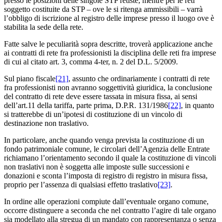
presso le posizioni delle singole STP retiste, mentre per le reti
soggetto costituite da STP – ove le si ritenga ammissibili – varrà
l’obbligo di iscrizione al registro delle imprese presso il luogo ove è
stabilita la sede della rete.
Fatte salve le peculiarità sopra descritte, troverà applicazione anche
ai contratti di rete fra professionisti la disciplina delle reti fra imprese
di cui al citato art. 3, comma 4-ter, n. 2 del D.L. 5/2009.
Sul piano fiscale
[21]
, assunto che ordinariamente i contratti di rete
fra professionisti non avranno soggettività giuridica, la conclusione
del contratto di rete deve essere tassata in misura fissa, ai sensi
dell’art.11 della tariffa, parte prima, D.P.R. 131/1986
[22]
, in quanto
si tratterebbe di un’ipotesi di costituzione di un vincolo di
destinazione non traslativo.
In particolare, anche quando venga prevista la costituzione di un
fondo patrimoniale comune, le circolari dell’Agenzia delle Entrate
richiamano l’orientamento secondo il quale la costituzione di vincoli
non traslativi non è soggetta alle imposte sulle successioni e
donazioni e sconta l’imposta di registro di registro in misura fissa,
proprio per l’assenza di qualsiasi effetto traslativo
[23]
.
In ordine alle operazioni compiute dall’eventuale organo comune,
occorre distinguere a seconda che nel contratto l’agire di tale organo
sia modellato alla stregua di un mandato con rappresentanza o senza