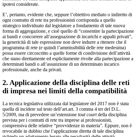
ipotesi considerate.
E’, pertanto, evidente che, seppure l’obiettivo mediato o indiretto di
ogni contratto di rete tra professionisti corrisponda a quello
strategico individuato dal legislatore a fondamento di tale nuova
forma di aggregazione, e cioè quello di “consentire la partecipazione
ai bandi e concorrere all’assegnazione di incarichi e appalti privati”,
la genericità di tale espressione non deve indurre a ritenere che il
programma di rete (e quindi l’ammissibilità delle rete medesima)
possa essere circoscritto a quelle forme di condivisione dell’attività
che siano direttamente ed esplicitamente rivolte alla partecipazione a
determinati bandi o all’assunzione di un determinato incarico
professionale, anche da privati.
2. Applicazione della disciplina delle reti
di impresa nei limiti della compatibilità
La tecnica legislativa utilizzata dal legislatore del 2017 non è stata
quella di incidere sul testo dell’art.art. 3 comma 4 ter del D.L.
5/2009, ma di prevedere un’estensione
tout court
della disciplina
prevista per i contratti di rete tra imprese ai professionisti,
comprensiva delle relative “provvidenze in materia”. Eppure, non è
revocabile in dubbio che l’applicazione diretta di tale disciplina
richieda un adattamento legato alle peculiarità delle attività