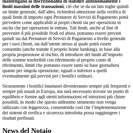
mantengano la discrezionalità di stabilire autonomamente i
limiti massimi delle transazioni
, ciò che se da un lato toglie quindi
un limite generale, dall’altro, richiederà attenzione nella verifica di
quali limiti di importo ogni Prestatore di Servizi di Pagamento potrà
prevedere come applicabili ai propri clienti sia per operazioni in
uscita che per operazioni in entrata. Tali limiti, anche al fine di
prevenire il più possibile frodi ed abusi, potranno essere previsti
quindi sia dal Prestatore di Servizi di Pagamento a livello generale
per i suoi clienti, sia dall’utente stesso al quale potrà essere
consentito (anche tramite il proprio home banking), in base alla
propria propensione al rischio, di introdurre dei limiti all’importo
delle somme trasferibili con riferimento al proprio conto di
riferimento, limiti che potranno essere tanto su base giornaliera
quanto per singola operazione, uguali o inferiori a quelli
eventualmente già previsti per i bonifici ordinari.
Sicuramente i bonifici istantanei diventeranno sempre più frequenti e
sempre più usuali in Europa, ma sarà necessario trovare un punto di
equilibrio e fornire agli utenti informazioni ed istruzioni più chiare
possibili, in modo che questo utilissimo strumento non venga
utilizzato con leggerezza, consentendo così che l’implementazione
dei sistemi di verifica e sicurezza introdotta possa raggiungere i
risultati prefissati.
News del Notaio