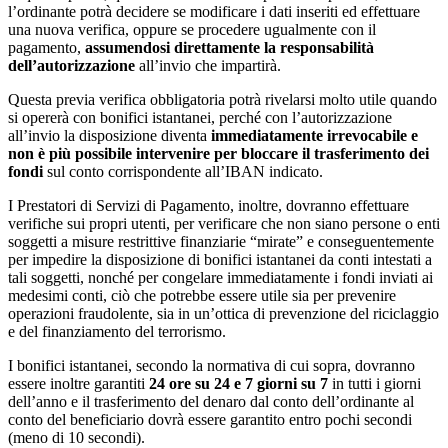
l’ordinante potrà decidere se modificare i dati inseriti ed effettuare
una nuova verifica, oppure se procedere ugualmente con il
pagamento,
assumendosi direttamente la responsabilità
dell’autorizzazione
all’invio che impartirà.
Questa previa verifica obbligatoria potrà rivelarsi molto utile quando
si opererà con bonifici istantanei, perché con l’autorizzazione
all’invio la disposizione diventa
immediatamente irrevocabile e
non è più possibile intervenire per bloccare il trasferimento dei
fondi
sul conto corrispondente all’IBAN indicato.
I Prestatori di Servizi di Pagamento, inoltre, dovranno effettuare
verifiche sui propri utenti, per verificare che non siano persone o enti
soggetti a misure restrittive finanziarie “mirate” e conseguentemente
per impedire la disposizione di bonifici istantanei da conti intestati a
tali soggetti, nonché per congelare immediatamente i fondi inviati ai
medesimi conti, ciò che potrebbe essere utile sia per prevenire
operazioni fraudolente, sia in un’ottica di prevenzione del riciclaggio
e del finanziamento del terrorismo.
I bonifici istantanei, secondo la normativa di cui sopra, dovranno
essere inoltre garantiti
24 ore su 24 e 7 giorni su 7
in tutti i giorni
dell’anno e il trasferimento del denaro dal conto dell’ordinante al
conto del beneficiario dovrà essere garantito entro pochi secondi
(meno di 10 secondi).