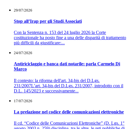
29/07/2026
Stop all’Irap per gli Studi Associati
Con la Sentenza n. 153 del 24 luglio 2026 la Corte
costituzionale ha posto fine a una delle disparità di trattamento
più difficili da giustificare:...
24/07/2026
Antiriciclaggio e banca dati notarile: parla Carmelo Di
Marco
Il contesto: la riforma dell'art. 34-bis del D.Lgs.
231/2007L’art. 34-bis del D.Lgs. 231/2007, introdotto con il
D.L. 145/2023 e successivamente...
17/07/2026
La prelazione nel codice delle comunicazioni elettroniche
Il cd. “Codice delle Comunicazioni Elettroniche” (D. Lgs. 1°
agosto 2003 n. 259) disciplina, tra le altre, le reti pubbliche di