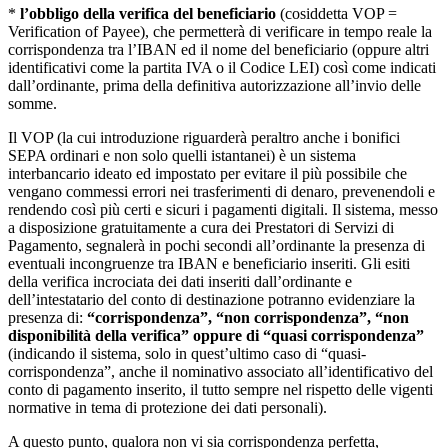
*
l’obbligo della verifica del beneficiario
(cosiddetta VOP =
Verification of Payee), che permetterà di verificare in tempo reale la
corrispondenza tra l’IBAN ed il nome del beneficiario (oppure altri
identificativi come la partita IVA o il Codice LEI) così come indicati
dall’ordinante, prima della definitiva autorizzazione all’invio delle
somme.
Il VOP (la cui introduzione riguarderà peraltro anche i bonifici
SEPA ordinari e non solo quelli istantanei) è un sistema
interbancario ideato ed impostato per evitare il più possibile che
vengano commessi errori nei trasferimenti di denaro, prevenendoli e
rendendo così più certi e sicuri i pagamenti digitali. Il sistema, messo
a disposizione gratuitamente a cura dei Prestatori di Servizi di
Pagamento, segnalerà in pochi secondi all’ordinante la presenza di
eventuali incongruenze tra IBAN e beneficiario inseriti. Gli esiti
della verifica incrociata dei dati inseriti dall’ordinante e
dell’intestatario del conto di destinazione potranno evidenziare la
presenza di:
“corrispondenza”, “non corrispondenza”, “non
disponibilità della verifica”
oppure di “quasi corrispondenza”
(indicando il sistema, solo in quest’ultimo caso di “quasi-
corrispondenza”, anche il nominativo associato all’identificativo del
conto di pagamento inserito, il tutto sempre nel rispetto delle vigenti
normative in tema di protezione dei dati personali).
A questo punto, qualora non vi sia corrispondenza perfetta,