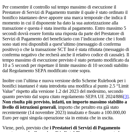
Per consentire il controllo sul tempo massimo di esecuzione il
Prestatore di Servizi di Pagamento tramite il quale è stato ordinato il
bonifico istantaneo deve apporre una marca temporale che indica il
momento in cui il disponente ha dato la sua autorizzazione alla
transazione e questa è stata inserita al pagamento. Entro massimo 5
secondi dovrà essere fornita una risposta da parte del Prestatore di
Servizi di Pagamento del beneficiario con l’indicazione che i fondi
sono stati resi disponibili a quest’ultimo (messaggio di conferma
positivo) o che la transazione SCT Inst è stata rifiutata (messaggio di
conferma negativo che recherà anche il relativo codice di causale). Il
tempo massimo di esecuzione previsto è stato pertanto modificato da
10 a 5 secondi per rispettare il limite massimo di 10 secondi stabilito
dal Regolamento SEPA modificato come sopra.
Inoltre con l’ultima e nuova versione dello Scheme Rulebook per i
bonifici istantanei è stata introdotta una modifica al punto 2.5 “Limit
Value” rispetto alla versione 1.2 del 2023 del medesimo, secondo
quanto previsto dal sopra citato regolamento SEPA UE 2024/886
[3]
.
Non risulta più previsto, infatti, un importo massimo stabilito a
livello di istruzioni generali
, importo che peraltro era già stato
recentemente (14 novembre 2023) innalzato e fissato a 100.000,00
Euro per ogni singola operazione sia in entrata che in uscita.
Viene, però, previsto che
i Prestatori di Servizi di Pagamento