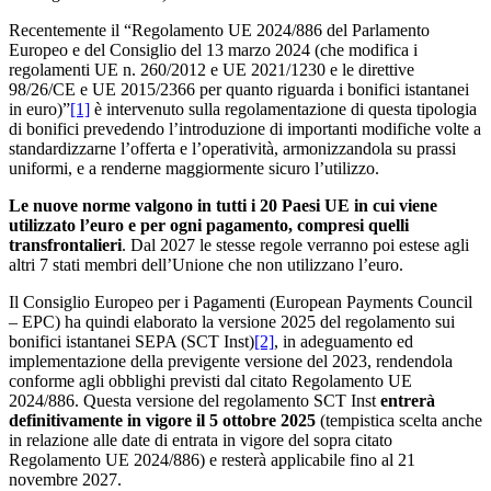
Recentemente il “Regolamento UE 2024/886 del Parlamento
Europeo e del Consiglio del 13 marzo 2024 (che modifica i
regolamenti UE n. 260/2012 e UE 2021/1230 e le direttive
98/26/CE e UE 2015/2366 per quanto riguarda i bonifici istantanei
in euro)”
[1]
è intervenuto sulla regolamentazione di questa tipologia
di bonifici prevedendo l’introduzione di importanti modifiche volte a
standardizzarne l’offerta e l’operatività, armonizzandola su prassi
uniformi, e a renderne maggiormente sicuro l’utilizzo.
Le nuove norme valgono in tutti i 20 Paesi UE in cui viene
utilizzato l’euro e per ogni pagamento, compresi quelli
transfrontalieri
. Dal 2027 le stesse regole verranno poi estese agli
altri 7 stati membri dell’Unione che non utilizzano l’euro.
Il Consiglio Europeo per i Pagamenti (European Payments Council
– EPC) ha quindi elaborato la versione 2025 del regolamento sui
bonifici istantanei SEPA (SCT Inst)
[2]
, in adeguamento ed
implementazione della previgente versione del 2023, rendendola
conforme agli obblighi previsti dal citato Regolamento UE
2024/886. Questa versione del regolamento SCT Inst
entrerà
definitivamente in vigore il 5 ottobre 2025
(tempistica scelta anche
in relazione alle date di entrata in vigore del sopra citato
Regolamento UE 2024/886) e resterà applicabile fino al 21
novembre 2027.