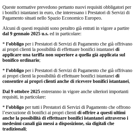
Queste normative prevedono pertanto nuovi requisiti obbligatori per
i bonifici istantanei in euro, che interessano i Prestatori di Servizi di
Pagamento situati nello Spazio Economico Europeo.
Alcuni di questi requisiti sono peraltro già entrati in vigore a partire
dal 9 gennaio 2025 u.s.
ed in particolare:
*
l’obbligo
per i Prestatori di Servizi di Pagamento che già offrivano
ai propri clienti la possibilità di effettuare bonifici istantanei
di
applicare una tariffa non superiore a quella già applicata sul
bonifico ordinario
;
*
l’obbligo
per i Prestatori di Servizi di Pagamento che già offrivano
ai propri clienti la possibilità di effettuare bonifici istantanei
di
consentire ai propri clienti anche di ricevere bonifici istantanei
,
Dal 9 ottobre 2025
entreranno in vigore anche ulteriori importanti
requisiti, in particolare:
*
l’obbligo
per tutti i Prestatori di Servizi di Pagamento che offrono
l’esecuzione di bonifici ai propri clienti
di
offrire a questi ultimi
anche la possibilità di effettuare bonifici istantanei attraverso i
medesimi canali già messi a disposizione, sia digitali che
tradizionali
;