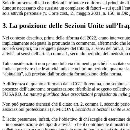
Solo in presenza di tali condizioni il tributo è conforme al principio di
dunque necessario che sussista un complesso di fattori – sui quali l’en
sola attività personale (v. Corte cost., 21 maggio 2001, n. 156, in
Dir. 
3. La posizione delle Sezioni Unite sull’Ira
Nel contesto descritto, prima della riforma del 2022, erano intervenut
implicitamente adeguata la pronuncia in commento, affermando che le as
società semplici, tra i soggetti passivi del tributo, ai sensi dell’art. 3, 
attività, ai sensi dell’art. 2, comma 1, secondo periodo, del medesimo 
Tali considerazioni non paiono tuttavia dirimenti, poiché il succitato 
limita a precisare che le attività indicate nel primo periodo, qualora s
“abitualità”, già previsto dall’originaria formulazione della norma.
A differenza di quanto affermato dalla CGT fiorentina, non sembra si 
presenza dell’autonoma organizzazione riferibile al soggetto collettivo.
FUSARO,
La natura giuridica delle associazioni professionali nella
Non può pertanto ritenersi che il citato art. 2, comma 1, secondo period
associazioni professionali (F. MICONI,
Secondo le Sezioni Unite le s
È lecito presumere, infatti, che l’obiettivo di chi sceglie di esercitare
– in considerazione del tipo di attività – che il contribuente dimostri i
collettiva; e ciò accade frequentemente proprio per le associazioni prof