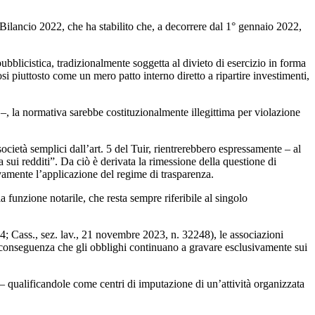
 Bilancio 2022, che ha stabilito che, a decorrere dal 1° gennaio 2022,
pubblicistica, tradizionalmente soggetta al divieto di esercizio in forma
si piuttosto come un mero patto interno diretto a ripartire investimenti,
i –, la normativa sarebbe costituzionalmente illegittima per violazione
società semplici dall’art. 5 del Tuir, rientrerebbero espressamente – al
 sui redditi”. Da ciò è derivata la rimessione della questione di
vamente l’applicazione del regime di trasparenza.
a funzione notarile, che resta sempre riferibile al singolo
54; Cass., sez. lav., 21 novembre 2023, n. 32248), le associazioni
 la conseguenza che gli obblighi continuano a gravare esclusivamente sui
 – qualificandole come centri di imputazione di un’attività organizzata