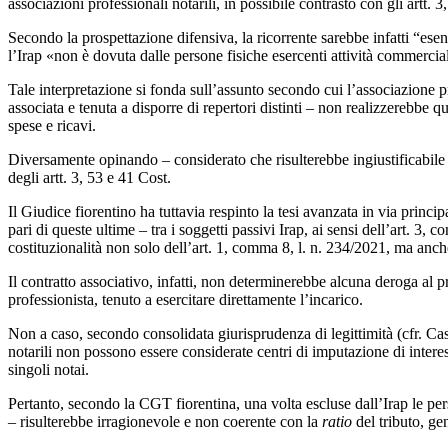
associazioni professionali notarili, in possibile contrasto con gli artt. 3
Secondo la prospettazione difensiva, la ricorrente sarebbe infatti “esen
l’Irap «non è dovuta dalle persone fisiche esercenti attività commercia
Tale interpretazione si fonda sull’assunto secondo cui l’associazione pr
associata e tenuta a disporre di repertori distinti – non realizzerebbe 
spese e ricavi.
Diversamente opinando – considerato che risulterebbe ingiustificabile un
degli artt. 3, 53 e 41 Cost.
Il Giudice fiorentino ha tuttavia respinto la tesi avanzata in via princi
pari di queste ultime – tra i soggetti passivi Irap, ai sensi dell’art. 3, c
costituzionalità non solo dell’art. 1, comma 8, l. n. 234/2021, ma anche
Il contratto associativo, infatti, non determinerebbe alcuna deroga al pr
professionista, tenuto a esercitare direttamente l’incarico.
Non a caso, secondo consolidata giurisprudenza di legittimità (cfr. Cas
notarili non possono essere considerate centri di imputazione di intere
singoli notai.
Pertanto, secondo la CGT fiorentina, una volta escluse dall’Irap le per
– risulterebbe irragionevole e non coerente con la
ratio
del tributo, ge