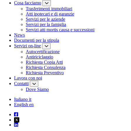
Cosa facciamo
Trasferimenti immobiliari
Atti ipotecari e di garanzie
Servizi per le aziende
Servizi per la famiglia
Servizi atti mortis causa e successioni
News
Documenti per la stipula
Servizi on-line
Autocertificazione
Antiriciclaggio
Richiesta Copia Atti
Richiesta Consulenza
Richiesta Preventivo
Lavora con noi
Contatti
Dove Siamo
Italiano
it
English
en