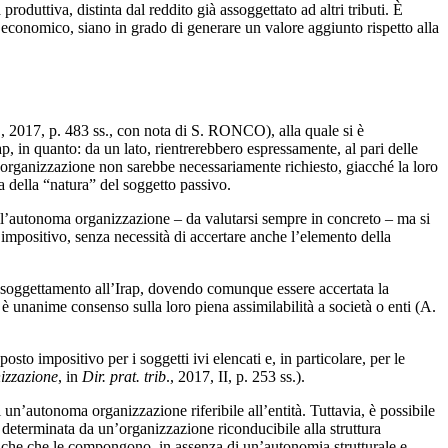
roduttiva, distinta dal reddito già assoggettato ad altri tributi. È
e economico, siano in grado di generare un valore aggiunto rispetto alla
., 2017, p. 483 ss., con nota di S. RONCO), alla quale si è
 in quanto: da un lato, rientrerebbero espressamente, al pari delle
ma organizzazione non sarebbe necessariamente richiesto, giacché la loro
a della “natura” del soggetto passivo.
dell’autonoma organizzazione – da valutarsi sempre in concreto – ma si
o impositivo, senza necessità di accertare anche l’elemento della
assoggettamento all’Irap, dovendo comunque essere accertata la
i è unanime consenso sulla loro piena assimilabilità a società o enti (A.
to impositivo per i soggetti ivi elencati e, in particolare, per le
nizzazione
, in
Dir. prat. trib
., 2017, II, p. 253 ss.).
i un’autonoma organizzazione riferibile all’entità. Tuttavia, è possibile
ia determinata da un’organizzazione riconducibile alla struttura
fisiche che le compongono, in assenza di un’autonomia strutturale e