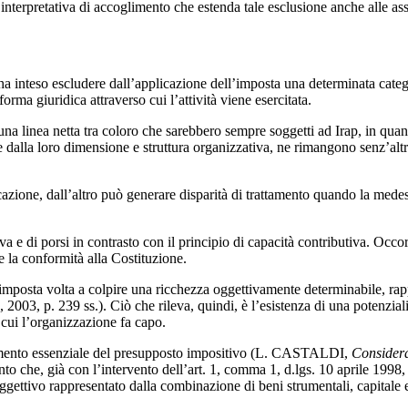
nterpretativa di accoglimento che estenda tale esclusione anche alle asso
2 ha inteso escludere dall’applicazione dell’imposta una determinata catego
ma giuridica attraverso cui l’attività viene esercitata.
una linea netta tra coloro che sarebbero sempre soggetti ad Irap, in quan
e dalla loro dimensione e struttura organizzativa, ne rimangono senz’a
azione, dall’altro può generare disparità di trattamento quando la medesim
iva e di porsi in contrasto con il principio di capacità contributiva. Occ
ne la conformità alla Costituzione.
’imposta volta a colpire una ricchezza oggettivamente determinabile, r
 2003, p. 239 ss.). Ciò che rileva, quindi, è l’esistenza di una potenzia
 cui l’organizzazione fa capo.
lemento essenziale del presupposto impositivo (L. CASTALDI,
Considera
tanto che, già con l’intervento dell’art. 1, comma 1, d.lgs. 10 aprile 1998
ettivo rappresentato dalla combinazione di beni strumentali, capitale e 