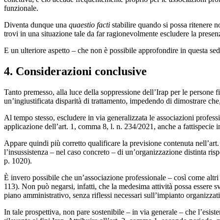
funzionale.
Diventa dunque una
quaestio facti
stabilire quando si possa ritenere n
trovi in una situazione tale da far ragionevolmente escludere la presen
E un ulteriore aspetto – che non è possibile approfondire in questa sed
4. Considerazioni conclusive
Tanto premesso, alla luce della soppressione dell’Irap per le persone fi
un’ingiustificata disparità di trattamento, impedendo di dimostrare ch
Al tempo stesso, escludere in via generalizzata le associazioni profess
applicazione dell’art. 1, comma 8, l. n. 234/2021, anche a fattispecie 
Appare quindi più corretto qualificare la previsione contenuta nell’ar
l’insussistenza – nel caso concreto – di un’organizzazione distinta r
p. 1020).
È invero possibile che un’associazione professionale – così come altri
113). Non può negarsi, infatti, che la medesima attività possa essere s
piano amministrativo, senza riflessi necessari sull’impianto organizzat
In tale prospettiva, non pare sostenibile – in via generale – che l’esi