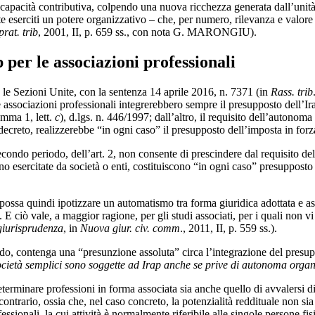
 capacità contributiva, colpendo una nuova ricchezza generata dall’unità p
te eserciti un potere organizzativo – che, per numero, rilevanza e valor
prat. trib
, 2001, II, p. 659 ss., con nota G. MARONGIU).
p per le associazioni professionali
e le Sezioni Unite, con la sentenza 14 aprile 2016, n. 7371 (in
Rass. trib
sociazioni professionali integrerebbero sempre il presupposto dell’Irap,
comma 1, lett.
c
), d.lgs. n. 446/1997; dall’altro, il requisito dell’autono
decreto, realizzerebbe “in ogni caso” il presupposto dell’imposta in forz
secondo periodo, dell’art. 2, non consente di prescindere dal requisito 
iano esercitate da società o enti, costituiscono “in ogni caso” presuppost
possa quindi ipotizzare un automatismo tra forma giuridica adottata e 
 E ciò vale, a maggior ragione, per gli studi associati, per i quali non v
 giurisprudenza
, in
Nuova giur. civ. comm
., 2011, II, p. 559 ss.).
o, contenga una “presunzione assoluta” circa l’integrazione del presuppos
ocietà semplici sono soggette ad Irap anche se prive di autonoma orga
 determinare professioni in forma associata sia anche quello di avvalersi d
l contrario, ossia che, nel caso concreto, la potenzialità reddituale non s
essionali, la cui attività è normalmente riferibile alle singole persone 