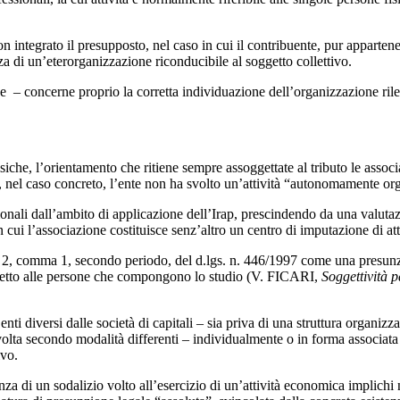
on integrato il presupposto, nel caso in cui il contribuente, pur apparten
za di un’eterorganizzazione riconducibile al soggetto collettivo.
e – concerne proprio la corretta individuazione dell’organizzazione rilev
siche, l’orientamento che ritiene sempre assoggettate al tributo le associ
e, nel caso concreto, l’ente non ha svolto un’attività “autonomamente or
ionali dall’ambito di applicazione dell’Irap, prescindendo da una valuta
in cui l’associazione costituisce senz’altro un centro di imputazione di 
t. 2, comma 1, secondo periodo, del d.lgs. n. 446/1997 come una presunz
ispetto alle persone che compongono lo studio (V. FICARI,
Soggettività 
 enti diversi dalle società di capitali – sia priva di una struttura orga
volta secondo modalità differenti – individualmente o in forma associata
ivo.
stenza di un sodalizio volto all’esercizio di un’attività economica impl