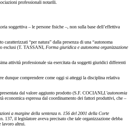
ciazioni professionali notarili.
ria soggettiva – le persone fisiche –, non sulla base dell’effettiva
to caratterizzati “per natura” dalla presenza di una “autonoma
ltro esclusi (T. TASSANI,
Forma giuridica e autonoma organizzazione
a attività professionale sia esercitata da soggetti giuridici differenti
orre dunque comprendere come oggi si atteggi la disciplina relativa
appresentata dal valore aggiunto prodotto (S.F. COCIANI,
L’autonomia
lità economica espressa dal coordinamento dei fattori produttivi, che –
zioni a margine della sentenza n. 156 del 2001 della Corte
, n. 137, il legislatore aveva precisato che tale organizzazione debba
lavoro altrui.