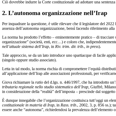
Ciò dovrebbe indurre la Corte costituzionale ad adottare una sentenza i
2. L’autonoma organizzazione nell’Irap
Per inquadrare la questione, è utile rilevare che il legislatore del 202
assenza dell’autonoma organizzazione, bensì facendo riferimento alla for
La norma ha prodotto l’effetto – eminentemente pratico – di tracciare 
organizzazione” (società, enti, ecc…) e coloro che, indipendentement
nell’attuale sistema dell’Irap
, in
Riv. trim. dir. trib
.,
in press
).
Tale approccio, se da un lato introduce uno spartiacque di facile applic
(singolo oppure studio associato).
Letta in tal modo, la norma rischia di compromettere l’equità distribut
all’applicazione dell’Irap alle associazioni professionali, per verificar
Giova richiamare la
ratio
del d.lgs. n. 446/1997, che ha introdotto un
tributaria regionale nello studio sistematico dell’Irap,
Giuffrè, Milano,
in considerazione della “realità” dell’imposta – prescinde dal soggetto
È dunque innegabile che l’organizzazione costituisca tutt’oggi un e
costituzionale in materia di Irap
, in
Rass. trib
., 2002, 3, p. 856 ss.); 
essere anche “autonoma”, richiedendosi la prevalenza dell’elemento ogg