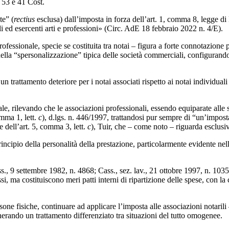
, 53 e 41 Cost.
te” (
rectius
esclusa) dall’imposta in forza dell’art. 1, comma 8, legge di
li ed esercenti arti e professioni» (Circ. AdE 18 febbraio 2022 n. 4/E).
ofessionale, specie se costituita tra notai – figura a forte connotazione 
quella “spersonalizzazione” tipica delle società commerciali, configurando
 trattamento deteriore per i notai associati rispetto ai notai individual
pale, rilevando che le associazioni professionali, essendo equiparate alle 
omma 1, lett.
c
), d.lgs. n. 446/1997, trattandosi pur sempre di “un’imposta
 dell’art. 5, comma 3, lett.
c
), Tuir, che – come noto – riguarda esclusi
incipio della personalità della prestazione, particolarmente evidente nell
s., 9 settembre 1982, n. 4868; Cass., sez. lav., 21 ottobre 1997, n. 103
ssi, ma costituiscono meri patti interni di ripartizione delle spese, con
sone fisiche, continuare ad applicare l’imposta alle associazioni notarili
nerando un trattamento differenziato tra situazioni del tutto omogenee.