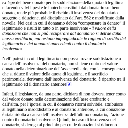
ex lege
del bene donato per la soddisfazione della quota di legittima
e facendo salvi i pesi e le ipoteche costituiti dal donatario sul bene
donato, rende più probabile il rischio di insolvenza del donatario
soggetto a riduzione, già disciplinato dall’art. 562 e modificato dalla
novella. Nei casi in cui il donatario debba “compensare in denaro” il
legittimario e risulti in tutto o in parte insolvente «
il valore della
donazione che non si può recuperare dal donatario si detrae dalla
massa ereditaria, ma restano impregiudicate le ragioni di credito del
legittimario e dei donatari antecedenti contro il donatario
insolvente
».
Nell’ipotesi in cui il legittimario non possa trovare soddisfazione a
causa dell’insolvenza del donatario, non si tiene conto del valore
donato nella determinazione dell’asse ereditario, con la conseguenza
che si riduce il valore della quota di legittima, e il sacrificio
patrimoniale, derivante dall’insolvenza del donatario, è ripartito tra il
legittimario ed il donatario anteriore
[9]
.
Infatti, il legislatore, da una parte, dichiara di non doversi tener conto
del valore donato nella determinazione dell’asse ereditario e,
dall’altra, per l’ipotesi in cui il donatario ritorni solvibile, attribuisce
al legittimario insoddisfatto e al donatario anteriore, la cui donazione
è stata ridotta a causa dell’insolvenza dell’ultimo donatario, l’azione
contro il donatario insolvente. Quindi, in caso di insolvenza del
donatario, si deroga al principio per cui le donazioni si riducono