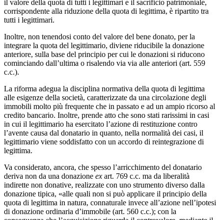
il valore della quota di tutti i legittimari e il sacrificio patrimoniale,
corrispondente alla riduzione della quota di legittima, è ripartito tra
tutti i legittimari.
Inoltre, non tenendosi conto del valore del bene donato, per la
integrare la quota del legittimario, diviene riducibile la donazione
anteriore, sulla base del principio per cui le donazioni si riducono
cominciando dall’ultima o risalendo via via alle anteriori (art. 559
c.c.).
La riforma adegua la disciplina normativa della quota di legittima
alle esigenze della società, caratterizzate da una circolazione degli
immobili molto più frequente che in passato e ad un ampio ricorso al
credito bancario. Inoltre, prende atto che sono stati rarissimi in casi
in cui il legittimario ha esercitato l’azione di restituzione contro
l’avente causa dal donatario in quanto, nella normalità dei casi, il
legittimario viene soddisfatto con un accordo di reintegrazione di
legittima.
Va considerato, ancora, che spesso l’arricchimento del donatario
deriva non da una donazione
ex
art. 769 c.c. ma da liberalità
indirette non donative, realizzate con uno strumento diverso dalla
donazione tipica, «alle quali non si può applicare il principio della
quota di legittima in natura, connaturale invece all’azione nell’ipotesi
di donazione ordinaria d’immobile (art. 560 c.c.); con la