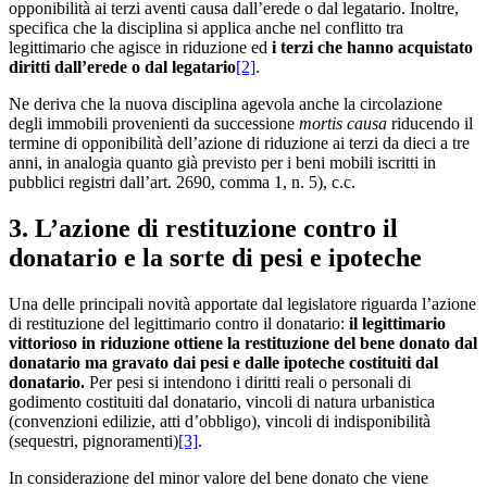
opponibilità ai terzi aventi causa dall’erede o dal legatario. Inoltre,
specifica che la disciplina si applica anche nel conflitto tra
legittimario che agisce in riduzione ed
i terzi che hanno acquistato
diritti dall’erede o dal legatario
[2]
.
Ne deriva che la nuova disciplina agevola anche la circolazione
degli immobili provenienti da successione
mortis causa
riducendo il
termine di opponibilità dell’azione di riduzione ai terzi da dieci a tre
anni, in analogia quanto già previsto per i beni mobili iscritti in
pubblici registri dall’art. 2690, comma 1, n. 5), c.c.
3. L’azione di restituzione contro il
donatario e la sorte di pesi e ipoteche
Una delle principali novità apportate dal legislatore riguarda l’azione
di restituzione del legittimario contro il donatario:
il legittimario
vittorioso in riduzione ottiene la restituzione del bene donato dal
donatario ma gravato dai pesi e dalle ipoteche costituiti dal
donatario.
Per pesi si intendono i diritti reali o personali di
godimento costituiti dal donatario, vincoli di natura urbanistica
(convenzioni edilizie, atti d’obbligo), vincoli di indisponibilità
(sequestri, pignoramenti)
[3]
.
In considerazione del minor valore del bene donato che viene