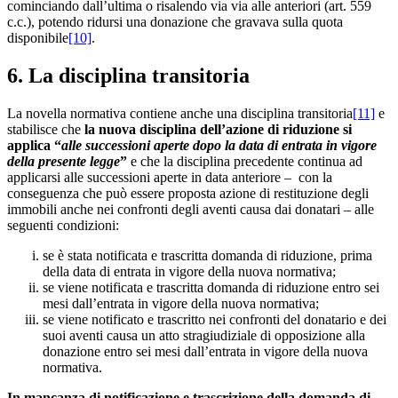
cominciando dall’ultima o risalendo via via alle anteriori (art. 559
c.c.), potendo ridursi una donazione che gravava sulla quota
disponibile
[10]
.
6. La disciplina transitoria
La novella normativa contiene anche una disciplina transitoria
[11]
e
stabilisce che
la nuova disciplina dell’azione di riduzione si
applica “
alle successioni aperte dopo la data di entrata in vigore
della presente legge
”
e che la disciplina precedente continua ad
applicarsi alle successioni aperte in data anteriore – con la
conseguenza che può essere proposta azione di restituzione degli
immobili anche nei confronti degli aventi causa dai donatari – alle
seguenti condizioni:
se è stata notificata e trascritta domanda di riduzione, prima
della data di entrata in vigore della nuova normativa;
se viene notificata e trascritta domanda di riduzione entro sei
mesi dall’entrata in vigore della nuova normativa;
se viene notificato e trascritto nei confronti del donatario e dei
suoi aventi causa un atto stragiudiziale di opposizione alla
donazione entro sei mesi dall’entrata in vigore della nuova
normativa.
In mancanza di notificazione e trascrizione della domanda di