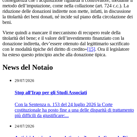
conseguenza che l’acquisizione riguarda il controvalore, mediante il
metodo dell’imputazione, come nella collazione (art. 724 c.c.). La
riduzione delle donazioni indirette non mette, infatti, in discussione
la titolarità dei beni donati, né incide sul piano della circolazione dei
beni.
Viene quindi a mancare il meccanismo di recupero reale della
titolarità del bene; e il valore dell’investimento finanziato con la
donazione indiretta, dev’essere ottenuto dal legittimario sacrificato
con le modalità tipiche del diritto di credito»
[15]
. Ora il legislatore
ha esteso questo principio anche alla donazione tipica.
News del Notaio
29/07/2026
Stop all’Irap per gli Studi Associati
Con la Sentenza n. 153 del 24 luglio 2026 la Corte
costituzionale ha posto fine a una delle disparità di trattamento
più difficili da giustificare:...
24/07/2026