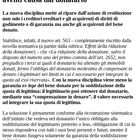
La nuova disciplina mette al riparo dall’azione di restituzione
non solo i creditori ereditari e gli acquirenti di diritti di
godimento o di garanzia ma anche gli acquirenti del bene
donato.
Stabilisce, infatti, il nuovo art. 563 – completamente riscritto dalla
novella normativa (a partire dalla rubrica:
Effetti della riduzione
della donazione
) – che «
La riduzione della donazione, salvo il
disposto del numero uno del primo comma dell’art. 2652, non
pregiudica i terzi ai quali il donatario ha alienato gli immobili
donati, fermo l’obbligo del donatario medesimo di compensare in
denaro i legittimari nei limiti in cui è necessario per integrare la
quota ad essi riservata»
.
Con la nuova disciplina viene meno la
garanzia
ex lege
del bene donato per la soddisfazione della
quota di legittima; il legittimario può ottenere dal donatario,
mediante una “compensazione in denaro”, il valore necessario
ad integrare la sua quota di legittima.
La soluzione è pienamente conforme alla ricostruzione sistematica
dell’istituto che vedeva nel donatario l’unico obbligato alla
soddisfazione del legittimario preterito o leso, obbligazione di cui lo
stesso rispondeva con tutti i suoi beni presenti e futuri, mentre il
bene donato fungeva solamente da garanzia della soddisfazione