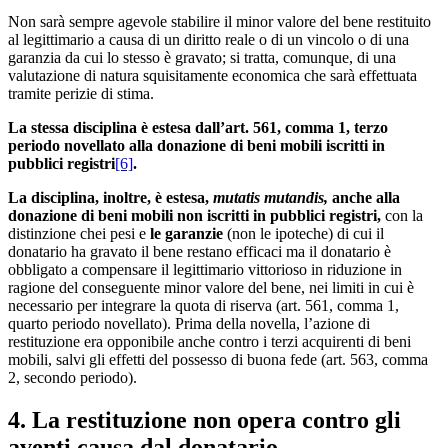
Non sarà sempre agevole stabilire il minor valore del bene restituito
al legittimario a causa di un diritto reale o di un vincolo o di una
garanzia da cui lo stesso è gravato; si tratta, comunque, di una
valutazione di natura squisitamente economica che sarà effettuata
tramite perizie di stima.
La stessa disciplina è estesa dall’art. 561, comma 1, terzo
periodo novellato alla donazione di beni mobili iscritti in
pubblici registri
[6]
.
La disciplina, inoltre, è estesa,
mutatis mutandis,
anche alla
donazione di beni mobili non iscritti in pubblici registri,
con la
distinzione chei pesi e
le garanzie
(non le ipoteche) di cui il
donatario ha gravato il bene restano efficaci ma il donatario è
obbligato a compensare il legittimario vittorioso in riduzione in
ragione del conseguente minor valore del bene, nei limiti in cui è
necessario per integrare la quota di riserva (art. 561, comma 1,
quarto periodo novellato). Prima della novella, l’azione di
restituzione era opponibile anche contro i terzi acquirenti di beni
mobili, salvi gli effetti del possesso di buona fede (art. 563, comma
2, secondo periodo).
4. La restituzione non opera contro gli
aventi causa dal donatario