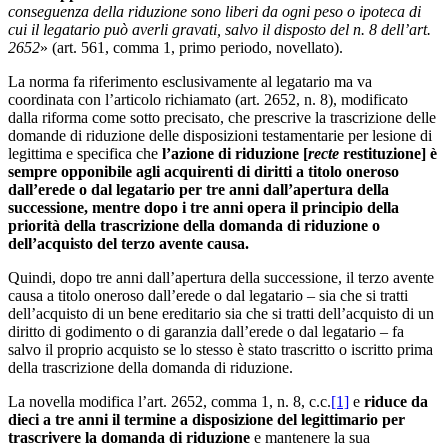
conseguenza della riduzione sono liberi da ogni peso o ipoteca di
cui il legatario può averli gravati, salvo il disposto del n. 8 dell’art.
2652
» (art. 561, comma 1, primo periodo, novellato).
La norma fa riferimento esclusivamente al legatario ma va
coordinata con l’articolo richiamato (art. 2652, n. 8), modificato
dalla riforma come sotto precisato, che prescrive la trascrizione delle
domande di riduzione delle disposizioni testamentarie per lesione di
legittima e specifica che
l’azione di riduzione [
recte
restituzione] è
sempre opponibile agli acquirenti di diritti a titolo oneroso
dall’erede o dal legatario per tre anni dall’apertura della
successione, mentre dopo i tre anni opera il principio della
priorità della trascrizione della domanda di riduzione o
dell’acquisto del terzo avente causa.
Quindi, dopo tre anni dall’apertura della successione, il terzo avente
causa a titolo oneroso dall’erede o dal legatario – sia che si tratti
dell’acquisto di un bene ereditario sia che si tratti dell’acquisto di un
diritto di godimento o di garanzia dall’erede o dal legatario – fa
salvo il proprio acquisto se lo stesso è stato trascritto o iscritto prima
della trascrizione della domanda di riduzione.
La novella modifica l’art. 2652, comma 1, n. 8, c.c.
[1]
e
riduce da
dieci a tre anni il termine a disposizione del legittimario per
trascrivere la domanda di riduzione
e mantenere la sua