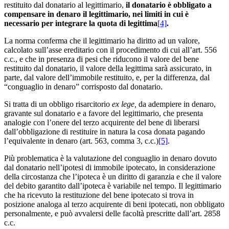
restituito dal donatario al legittimario,
il donatario è obbligato a
compensare in denaro il legittimario, nei limiti in cui è
necessario per integrare la quota di legittima
[4]
.
La norma conferma che il legittimario ha diritto ad un valore,
calcolato sull’asse ereditario con il procedimento di cui all’art. 556
c.c., e che in presenza di pesi che riducono il valore del bene
restituito dal donatario, il valore della legittima sarà assicurato, in
parte, dal valore dell’immobile restituito, e, per la differenza, dal
“conguaglio in denaro” corrisposto dal donatario.
Si tratta di un obbligo risarcitorio
ex lege,
da adempiere in denaro,
gravante sul donatario e a favore del legittimario, che presenta
analogie con l’onere del terzo acquirente del bene di liberarsi
dall’obbligazione di restituire in natura la cosa donata pagando
l’equivalente in denaro (art. 563, comma 3, c.c.)
[5]
.
Più problematica è la valutazione del conguaglio in denaro dovuto
dal donatario nell’ipotesi di immobile ipotecato, in considerazione
della circostanza che l’ipoteca è un diritto di garanzia e che il valore
del debito garantito dall’ipoteca è variabile nel tempo. Il legittimario
che ha ricevuto la restituzione del bene ipotecato si trova in
posizione analoga al terzo acquirente di beni ipotecati, non obbligato
personalmente, e può avvalersi delle facoltà prescritte dall’art. 2858
c.c.