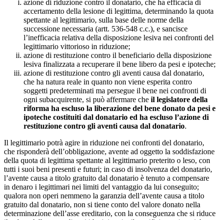
azione di riduzione contro il donatario, che ha efficacia di
accertamento della lesione di legittima, determinando la quota
spettante al legittimario, sulla base delle norme della
successione necessaria (artt. 536-548 c.c.), e sancisce
l’inefficacia relativa della disposizione lesiva nei confronti del
legittimario vittorioso in riduzione;
azione di restituzione contro il beneficiario della disposizione
lesiva finalizzata a recuperare il bene libero da pesi e ipoteche;
azione di restituzione contro gli aventi causa dal donatario,
che ha natura reale in quanto non viene esperita contro
soggetti predeterminati ma persegue il bene nei confronti di
ogni subacquirente, si può affermare che
il legislatore della
riforma ha escluso la liberazione del bene donato da pesi e
ipoteche costituiti dal donatario ed ha escluso l’azione di
restituzione contro gli aventi causa dal donatario
.
Il legittimario potrà agire in riduzione nei confronti del donatario,
che risponderà dell’obbligazione, avente ad oggetto la soddisfazione
della quota di legittima spettante al legittimario preterito o leso, con
tutti i suoi beni presenti e futuri; in caso di insolvenza del donatario,
l’avente causa a titolo gratuito dal donatario è tenuto a compensare
in denaro i legittimari nei limiti del vantaggio da lui conseguito;
qualora non operi nemmeno la garanzia dell’avente causa a titolo
gratuito dal donatario, non si tiene conto del valore donato nella
determinazione dell’asse ereditario, con la conseguenza che si riduce