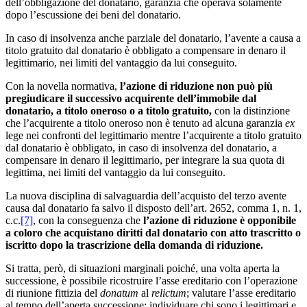
dell’obbligazione del donatario, garanzia che operava solamente
dopo l’escussione dei beni del donatario.
In caso di insolvenza anche parziale del donatario, l’avente a causa a
titolo gratuito dal donatario è obbligato a compensare in denaro il
legittimario, nei limiti del vantaggio da lui conseguito.
Con la novella normativa,
l’azione di riduzione non può più
pregiudicare il successivo acquirente dell’immobile dal
donatario, a titolo oneroso o a titolo gratuito,
con la distinzione
che l’acquirente a titolo oneroso non è tenuto ad alcuna garanzia
ex
lege nei confronti del legittimario mentre l’acquirente a titolo gratuito
dal donatario è obbligato, in caso di insolvenza del donatario, a
compensare in denaro il legittimario, per integrare la sua quota di
legittima, nei limiti del vantaggio da lui conseguito.
La nuova disciplina di salvaguardia dell’acquisto del terzo avente
causa dal donatario fa salvo il disposto dell’art. 2652, comma 1, n. 1,
c.c.
[7]
, con la conseguenza che
l’azione di riduzione è opponibile
a coloro che acquistano diritti dal donatario con atto trascritto o
iscritto dopo la trascrizione della domanda di riduzione.
Si tratta, però, di situazioni marginali poiché, una volta aperta la
successione, è possibile ricostruire l’asse ereditario con l’operazione
di riunione fittizia del
donatum
al
relictum
; valutare l’asse ereditario
al tempo dell’aperta successione; individuare chi sono i legittimari e