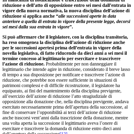
riduzione o dell’atto di opposizione entro sei mesi dall’entrata in
vigore della nuova normativa, la nuova disciplina dell’azione di
riduzione si applica anche “
alle successioni aperte in data
anteriore a quella di entrata in vigore della presente legge, decorsi
sei mesi dalla sua entrata in vigore
”.
Si può affermare che il legislatore, con la disciplina transitoria,
ha reso omogenea la disciplina dell’azione di riduzione anche
per le successioni apertesi prima dell’entrata in vigore della
novella legislativa, di fatto riducendo da dieci anni a sei mesi il
termine concesso al legittimario per esercitare e trascrivere
l’azione di riduzione.
Probabilmente per non danneggiare il
legittimario che intende agire in riduzione, considerato il breve lasso
di tempo a sua disposizione per notificare e trascrivere l’azione di
riduzione, che potrebbe non essere sufficiente in situazioni di
patrimoni complessi e di difficile ricostruzione, il legislatore ha
equiparato, ai fini del mantenimento della disciplina previgente,
all’esercizio dell’azione di riduzione l’atto stragiudiziale di
opposizione alla donazione che, nella disciplina previgente, andava
esercitato necessariamente prima dell’apertura della successione, al
fine di conservare l’opponibilità ai terzi dell’azione di riduzione
anche trascorsi vent’anni dalla trascrizione della donazione, mentre
una volta aperta la successione il legittimario aveva l’onere di
esercitare e trascrivere la domanda di riduzione entro dieci anni
dall’apertura della successione
[12]
.