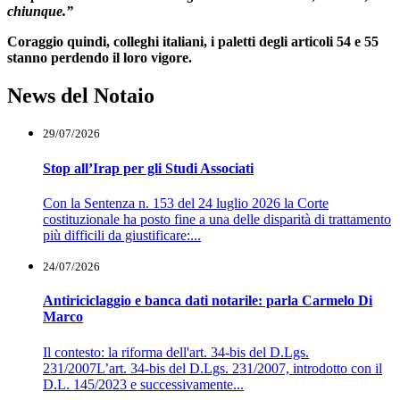
chiunque.”
Coraggio quindi, colleghi italiani, i paletti degli articoli 54 e 55
stanno perdendo il loro vigore.
News del Notaio
29/07/2026
Stop all’Irap per gli Studi Associati
Con la Sentenza n. 153 del 24 luglio 2026 la Corte
costituzionale ha posto fine a una delle disparità di trattamento
più difficili da giustificare:...
24/07/2026
Antiriciclaggio e banca dati notarile: parla Carmelo Di
Marco
Il contesto: la riforma dell'art. 34-bis del D.Lgs.
231/2007L’art. 34-bis del D.Lgs. 231/2007, introdotto con il
D.L. 145/2023 e successivamente...