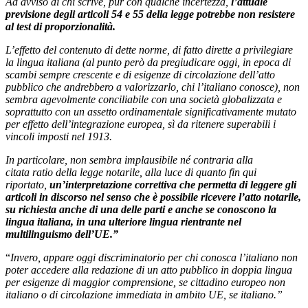
Ad avviso di chi scrive, pur con qualche incertezza,
l’attuale
previsione degli articoli 54 e 55 della legge potrebbe non resistere
al test di proporzionalità.
L’effetto del contenuto di dette norme, di fatto dirette a privilegiare
la lingua italiana (al punto però da pregiudicare oggi, in epoca di
scambi sempre crescente e di esigenze di circolazione dell’atto
pubblico che andrebbero a valorizzarlo, chi l’italiano conosce), non
sembra agevolmente conciliabile con una società globalizzata e
soprattutto con un assetto ordinamentale significativamente mutato
per effetto dell’integrazione europea, sì da ritenere superabili i
vincoli imposti nel 1913.
In particolare, non sembra implausibile né contraria alla
citata ratio della legge notarile, alla luce di quanto fin qui
riportato,
un’interpretazione correttiva che permetta di leggere gli
articoli in discorso nel senso che è possibile ricevere l’atto notarile,
su richiesta anche di una delle parti e anche se conoscono la
lingua italiana, in una ulteriore lingua rientrante nel
multilinguismo dell’UE.”
“
Invero, appare oggi discriminatorio per chi conosca l’italiano non
poter accedere alla redazione di un atto pubblico in doppia lingua
per esigenze di maggior comprensione, se cittadino europeo non
italiano o di circolazione immediata in ambito UE, se italiano.”