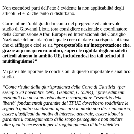
Non essendoci parti dell’atto è evidente la non applicabilità degli
articoli 54 e 55 che tanto ci disturbano.
Corre infine l’obbligo di dar conto del pregevole ed autorevole
studio di Giovanni Liotta (ora consigliere nazionale e coordinatore
della Commissione Affari Europei ed Internazionali del Consiglio
Nazionale del notariato) nel quale cerca di dare una risposta al tema
che ci affligge e cioè se sia
“prospettabile un’interpretazione che,
grazie ai principi euro-unitari, superi le rigidità degli anzidetti
articoli almeno in ambito UE, includendosi tra tali principi il
multilinguismo?”
Mi pare utile riportare le conclusioni di questo importante e analitico
studio.
“Come risulta dalla giurisprudenza della Corte di Giustizia (per
esempio 30 novembre 1995, Gebhard, C-55/94), i provvedimenti
nazionali che possono ostacolare o scoraggiare l’esercizio delle
libertà` fondamentali garantite dal TFUE dovrebbero soddisfare le
seguenti quattro condizioni: applicarsi in modo non discriminatorio,
essere giustificati da motivi di interesse generale, essere idonei a
garantire il conseguimento dello scopo perseguito e non andare
oltre quanto necessario per il raggiungimento di tale obiettivo.