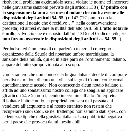
risolvere il problema aggirandolo senza violare le norme ed incorrere
nelle gravissime sanzioni previste dagli articoli 138 (“
E’ punito con
la sospensione da uno a sei mesi il notaio che contravviene alle
disposizioni degli articoli 54, 55
”) e 142 (“E’ punito con la
destituzione il notaio che è recidivo…” nella contravvenzione
predetta) ed altresì evitare la nullità dell’atto (Art. 58
L’atto notarile
è nullo
, salvo ciò che è disposto dall’art. 1316 del Codice civile,
se
non furono osservate le disposizioni degli articoli … 54, 55
“).
Per inciso, ed è un tema di cui parlerò a marzo al convegno
organizzato dalla Scuola del notariato umbro marchigiana, la
sanzione della nullità, qui ed in altre parti dell’ordinamento italiano,
appare del tutto sproporzionata allo scopo.
Uno straniero che non conosce la lingua italiana decide di comprare
per diversi milioni di euro una villa sul lago di Como, come ormai
quotidianamente accade. Non conoscendo alcun notaio italiano si
affida ad uno sbadatissimo nostro collega che sbaglia ad applicare
gli articoli 54 e 55 non facendo intervenire all’atto l’interprete.
Risultato: l’atto è nullo, la proprietà non sarà mai passata dal
venditore all’acquirente e al nostro straniero non resterà che
recuperare i suoi soldi, se nel frattempo non saranno stati spesi, con
le lentezze tipiche della giustizia italiana. Una pubblicità negativa
per il paese che provoca danni inestimabili.