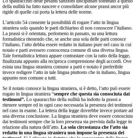
Lo spauracchio delle pesanti sanzioni disciplinari sommato a quello
della nullità ha fatto nascere e consolidare alcune prassi ancor più
rigide di quelle cui porta la lettera delle norme.
L’articolo 54 consente la possibilità di rogare l’atto in lingua
straniera solo quando le parti dichiarino di non conoscere l’italiano.
La prassi si è orientata, perlomeno in passato, su una lettura
formalistica ritenendo che, se anche una sola delle parti conosce
l’italiano, l’atto debba essere redatto in italiano pure nel caso in cui
notaio e parti avessero conoscenza comune di una diversa lingua.
Tale formalistica lettura appare contrastare con la ratio della legge,
finalizzata appunto alla reciproca comprensione degli accordi. Ove
esista una lingua straniera comune a parti e notaio è preferibile
invece redigere l’atto in tale lingua piuttosto che in italiano, lingua
appunto non comune a tutti.
Se il notaio conosce la lingua straniera, si è detto, l’atto può essere
rogato in lingua straniera “
sempre che questa sia conosciuta dai
testimoni”.
Lo spauracchio della nullità ha indotto la prassi a
ritenere sempre ed in ogni caso necessaria la presenza dei testimoni
nel caso in esame. La lettera della legge dovrebbe invece portare ad
una diversa conclusione. La lingua straniera deve essere conosciuta
dai testimoni sempre che la loro presenza sia prevista dalla legge in
relazione alla natura dell’atto.
La sola circostanza che l’atto sia
redatto in una lingua straniera non impone la presenza dei