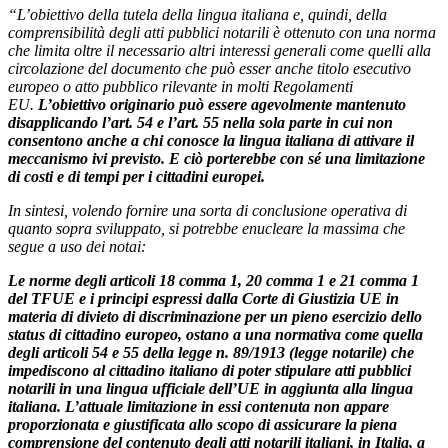
“L’obiettivo della tutela della lingua italiana e, quindi, della
comprensibilità degli atti pubblici notarili è ottenuto con una norma
che limita oltre il necessario altri interessi generali come quelli alla
circolazione del documento che può esser anche titolo esecutivo
europeo o atto pubblico rilevante in molti Regolamenti
EU.
L’obiettivo originario può essere agevolmente mantenuto
disapplicando l’art. 54 e l’art. 55 nella sola parte in cui non
consentono anche a chi conosce la lingua italiana di attivare il
meccanismo ivi previsto. E ciò porterebbe con sé una limitazione
di costi e di tempi per i cittadini europei.
In sintesi, volendo fornire una sorta di conclusione operativa di
quanto sopra sviluppato, si potrebbe enucleare la massima che
segue a uso dei notai:
Le norme degli articoli 18 comma 1, 20 comma 1 e 21 comma 1
del TFUE e i principi espressi dalla Corte di Giustizia UE in
materia di divieto di discriminazione per un pieno esercizio dello
status di cittadino europeo, ostano a una normativa come quella
degli articoli 54 e 55 della legge n. 89/1913 (legge notarile) che
impediscono al cittadino italiano di poter stipulare atti pubblici
notarili in una lingua ufficiale dell’UE in aggiunta alla lingua
italiana. L’attuale limitazione in essi contenuta non appare
proporzionata e giustificata allo scopo di assicurare la piena
comprensione del contenuto degli atti notarili italiani, in Italia, a