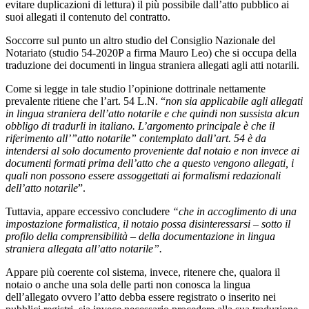
evitare duplicazioni di lettura) il più possibile dall’atto pubblico ai
suoi allegati il contenuto del contratto.
Soccorre sul punto un altro studio del Consiglio Nazionale del
Notariato (studio 54-2020P a firma Mauro Leo) che si occupa della
traduzione dei documenti in lingua straniera allegati agli atti notarili.
Come si legge in tale studio l’opinione dottrinale nettamente
prevalente ritiene che l’art. 54 L.N. “
non sia applicabile agli allegati
in lingua straniera dell’atto notarile e che quindi non sussista alcun
obbligo di tradurli in italiano. L’argomento principale è che il
riferimento all’”atto notarile” contemplato dall’art. 54 è da
intendersi al solo documento proveniente dal notaio e non invece ai
documenti formati prima dell’atto che a questo vengono allegati, i
quali non possono essere assoggettati ai formalismi redazionali
dell’atto notarile
”.
Tuttavia, appare eccessivo concludere
“che in accoglimento di una
impostazione formalistica, il notaio possa disinteressarsi – sotto il
profilo della comprensibilità – della documentazione in lingua
straniera allegata all’atto notarile”.
Appare più coerente col sistema, invece, ritenere che, qualora il
notaio o anche una sola delle parti non conosca la lingua
dell’allegato ovvero l’atto debba essere registrato o inserito nei