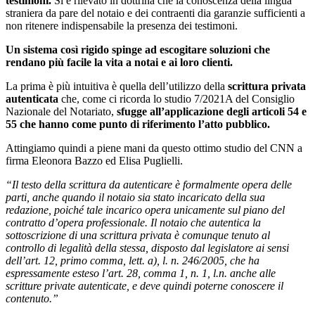
testimoni.
Si è rilevato in dottrina che la conoscenza della lingua
straniera da pare del notaio e dei contraenti dia garanzie sufficienti a
non ritenere indispensabile la presenza dei testimoni.
Un sistema così rigido spinge ad escogitare soluzioni che
rendano più facile la vita a notai e ai loro clienti.
La prima è più intuitiva è quella dell’utilizzo della
scrittura privata
autenticata
che, come ci ricorda lo studio 7/2021A del Consiglio
Nazionale del Notariato,
sfugge all’applicazione degli articoli 54 e
55 che hanno come punto di riferimento l’atto pubblico.
Attingiamo quindi a piene mani da questo ottimo studio del CNN a
firma Eleonora Bazzo ed Elisa Puglielli.
“Il testo della scrittura da autenticare è formalmente opera delle
parti, anche quando il notaio sia stato incaricato della sua
redazione, poiché tale incarico opera unicamente sul piano del
contratto d’opera professionale. Il notaio che autentica la
sottoscrizione di una scrittura privata è comunque tenuto al
controllo di legalità della stessa, disposto dal legislatore ai sensi
dell’art. 12, primo comma, lett. a), l. n. 246/2005, che ha
espressamente esteso l’art. 28, comma 1, n. 1, l.n. anche alle
scritture private autenticate, e deve quindi poterne conoscere il
contenuto.”