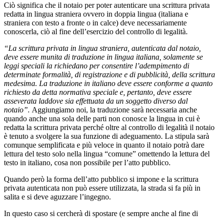
Ciò significa che il notaio per poter autenticare una scrittura privata
redatta in lingua straniera ovvero in doppia lingua (italiana e
straniera con testo a fronte o in calce) deve necessariamente
conoscerla, ciò al fine dell’esercizio del controllo di legalità.
“La scrittura privata in lingua straniera, autenticata dal notaio,
deve essere munita di traduzione in lingua italiana, solamente se
leggi speciali la richiedano per consentire l’adempimento di
determinate formalità, di registrazione e di pubblicità, della scrittura
medesima. La traduzione in italiano deve essere conforme a quanto
richiesto da detta normativa speciale e, pertanto, deve essere
asseverata laddove sia effettuata da un soggetto diverso dal
notaio”.
Aggiungiamo noi, la traduzione sarà necessaria anche
quando anche una sola delle parti non conosce la lingua in cui è
redatta la scrittura privata perché oltre al controllo di legalità il notaio
è tenuto a svolgere la sua funzione di adeguamento. La stipula sarà
comunque semplificata e più veloce in quanto il notaio potrà dare
lettura del testo solo nella lingua “comune” omettendo la lettura del
testo in italiano, cosa non possibile per l’atto pubblico.
Quando però la forma dell’atto pubblico si impone e la scrittura
privata autenticata non può essere utilizzata, la strada si fa più in
salita e si deve aguzzare l’ingegno.
In questo caso si cercherà di spostare (e sempre anche al fine di