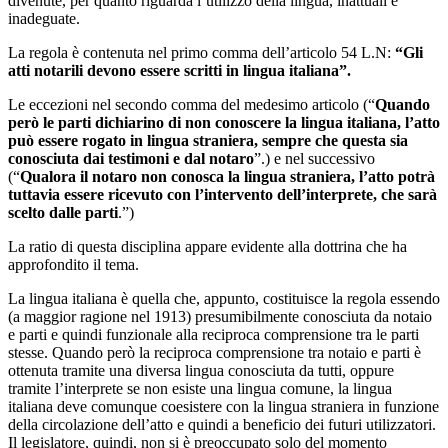
divenute, per quanto riguarda l’utilizzo della lingua, inattuali e
inadeguate.
La regola è contenuta nel primo comma dell’articolo 54 L.N:
“Gli
atti notarili devono essere scritti in lingua italiana”.
Le eccezioni nel secondo comma del medesimo articolo (“
Quando
però le parti dichiarino di non conoscere la lingua italiana, l’atto
può essere rogato in lingua straniera, sempre che questa sia
conosciuta dai testimoni e dal notaro
”.) e nel successivo
(“
Qualora il notaro non conosca la lingua straniera, l’atto potrà
tuttavia essere ricevuto con l’intervento dell’interprete, che sarà
scelto dalle parti
.”)
La ratio di questa disciplina appare evidente alla dottrina che ha
approfondito il tema.
La lingua italiana è quella che, appunto, costituisce la regola essendo
(a maggior ragione nel 1913) presumibilmente conosciuta da notaio
e parti e quindi funzionale alla reciproca comprensione tra le parti
stesse. Quando però la reciproca comprensione tra notaio e parti è
ottenuta tramite una diversa lingua conosciuta da tutti, oppure
tramite l’interprete se non esiste una lingua comune, la lingua
italiana deve comunque coesistere con la lingua straniera in funzione
della circolazione dell’atto e quindi a beneficio dei futuri utilizzatori.
Il legislatore, quindi, non si è preoccupato solo del momento