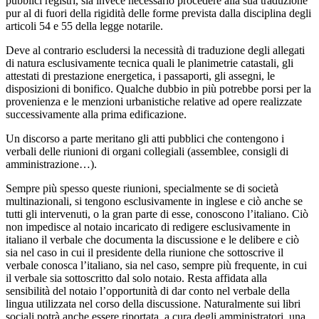
pubblici registri, sia invece necessario procedere alla sua traduzione
pur al di fuori della rigidità delle forme prevista dalla disciplina degli
articoli 54 e 55 della legge notarile.
Deve al contrario escludersi la necessità di traduzione degli allegati
di natura esclusivamente tecnica quali le planimetrie catastali, gli
attestati di prestazione energetica, i passaporti, gli assegni, le
disposizioni di bonifico. Qualche dubbio in più potrebbe porsi per la
provenienza e le menzioni urbanistiche relative ad opere realizzate
successivamente alla prima edificazione.
Un discorso a parte meritano gli atti pubblici che contengono i
verbali delle riunioni di organi collegiali (assemblee, consigli di
amministrazione…).
Sempre più spesso queste riunioni, specialmente se di società
multinazionali, si tengono esclusivamente in inglese e ciò anche se
tutti gli intervenuti, o la gran parte di esse, conoscono l’italiano. Ciò
non impedisce al notaio incaricato di redigere esclusivamente in
italiano il verbale che documenta la discussione e le delibere e ciò
sia nel caso in cui il presidente della riunione che sottoscrive il
verbale conosca l’italiano, sia nel caso, sempre più frequente, in cui
il verbale sia sottoscritto dal solo notaio. Resta affidata alla
sensibilità del notaio l’opportunità di dar conto nel verbale della
lingua utilizzata nel corso della discussione. Naturalmente sui libri
sociali potrà anche essere riportata, a cura degli amministratori, una