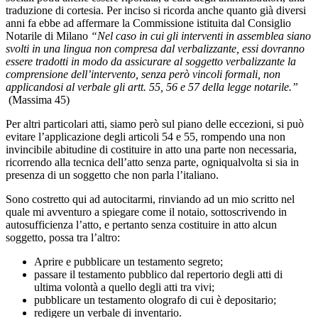
traduzione di cortesia. Per inciso si ricorda anche quanto già diversi
anni fa ebbe ad affermare la Commissione istituita dal Consiglio
Notarile di Milano
“Nel caso in cui gli interventi in assemblea siano
svolti in una lingua non compresa dal verbalizzante, essi dovranno
essere tradotti in modo da assicurare al soggetto verbalizzante la
comprensione dell’intervento, senza però vincoli formali, non
applicandosi al verbale gli artt. 55, 56 e 57 della legge notarile.”
(Massima 45)
Per altri particolari atti, siamo però sul piano delle eccezioni, si può
evitare l’applicazione degli articoli 54 e 55, rompendo una non
invincibile abitudine di costituire in atto una parte non necessaria,
ricorrendo alla tecnica dell’atto senza parte, ogniqualvolta si sia in
presenza di un soggetto che non parla l’italiano.
Sono costretto qui ad autocitarmi, rinviando ad un mio scritto nel
quale mi avventuro a spiegare come il notaio, sottoscrivendo in
autosufficienza l’atto, e pertanto senza costituire in atto alcun
soggetto, possa tra l’altro:
Aprire e pubblicare un testamento segreto;
passare il testamento pubblico dal repertorio degli atti di
ultima volontà a quello degli atti tra vivi;
pubblicare un testamento olografo di cui è depositario;
redigere un verbale di inventario.