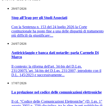
29/07/2026
Stop all’Irap per gli Studi Associati
Con la Sentenza n. 153 del 24 luglio 2026 la Corte
costituzionale ha posto fine a una delle disparità di trattamento
più difficili da giustificare:...
24/07/2026
Antiriciclaggio e banca dati notarile: parla Carmelo Di
Marco
Il contesto: la riforma dell'art. 34-bis del D.Lgs.
231/2007L’art. 34-bis del D.Lgs. 231/2007, introdotto con il
D.L. 145/2023 e successivamente...
17/07/2026
La prelazione nel codice delle comunicazioni elettroniche
Il cd. “Codice delle Comunicazioni Elettroniche” (D. Lgs. 1°
agosto 2003 n. 259) disciplina, tra le altre, le reti pubbliche di