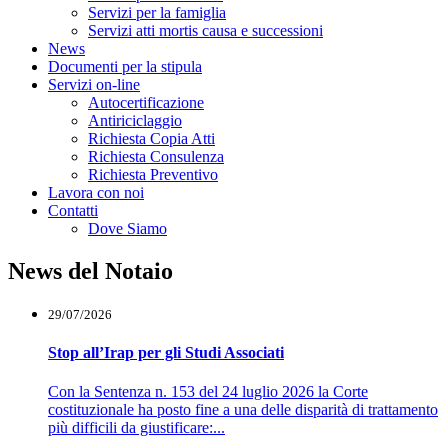
Servizi per la famiglia
Servizi atti mortis causa e successioni
News
Documenti per la stipula
Servizi on-line
Autocertificazione
Antiriciclaggio
Richiesta Copia Atti
Richiesta Consulenza
Richiesta Preventivo
Lavora con noi
Contatti
Dove Siamo
News del Notaio
29/07/2026
Stop all’Irap per gli Studi Associati
Con la Sentenza n. 153 del 24 luglio 2026 la Corte
costituzionale ha posto fine a una delle disparità di trattamento
più difficili da giustificare:...