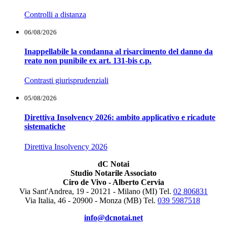
Controlli a distanza
06/08/2026
Inappellabile la condanna al risarcimento del danno da
reato non punibile ex art. 131-bis c.p.
Contrasti giurisprudenziali
05/08/2026
Direttiva Insolvency 2026: ambito applicativo e ricadute
sistematiche
Direttiva Insolvency 2026
dC Notai
Studio Notarile Associato
Ciro de Vivo - Alberto Cervia
Via Sant'Andrea, 19 - 20121 - Milano (MI) Tel.
02 806831
Via Italia, 46 - 20900 - Monza (MB)
Tel.
039 5987518
info@dcnotai.net