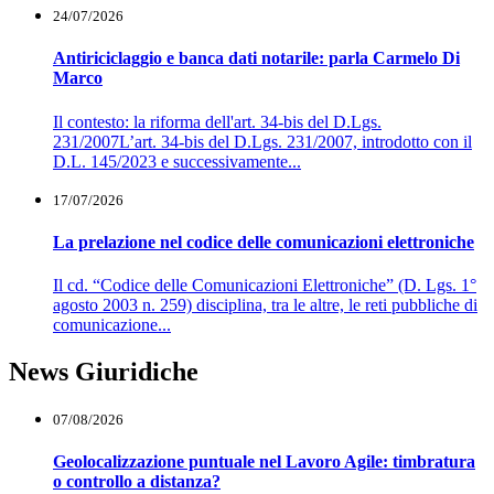
24/07/2026
Antiriciclaggio e banca dati notarile: parla Carmelo Di
Marco
Il contesto: la riforma dell'art. 34-bis del D.Lgs.
231/2007L’art. 34-bis del D.Lgs. 231/2007, introdotto con il
D.L. 145/2023 e successivamente...
17/07/2026
La prelazione nel codice delle comunicazioni elettroniche
Il cd. “Codice delle Comunicazioni Elettroniche” (D. Lgs. 1°
agosto 2003 n. 259) disciplina, tra le altre, le reti pubbliche di
comunicazione...
News Giuridiche
07/08/2026
Geolocalizzazione puntuale nel Lavoro Agile: timbratura
o controllo a distanza?