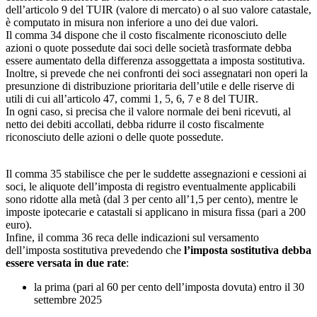
dell’articolo 9 del TUIR (valore di mercato) o al suo valore catastale,
è computato in misura non inferiore a uno dei due valori.
Il comma 34 dispone che il costo fiscalmente riconosciuto delle
azioni o quote possedute dai soci delle società trasformate debba
essere aumentato della differenza assoggettata a imposta sostitutiva.
Inoltre, si prevede che nei confronti dei soci assegnatari non operi la
presunzione di distribuzione prioritaria dell’utile e delle riserve di
utili di cui all’articolo 47, commi 1, 5, 6, 7 e 8 del TUIR.
In ogni caso, si precisa che il valore normale dei beni ricevuti, al
netto dei debiti accollati, debba ridurre il costo fiscalmente
riconosciuto delle azioni o delle quote possedute.
Il comma 35 stabilisce che per le suddette assegnazioni e cessioni ai
soci, le aliquote dell’imposta di registro eventualmente applicabili
sono ridotte alla metà (dal 3 per cento all’1,5 per cento), mentre le
imposte ipotecarie e catastali si applicano in misura fissa (pari a 200
euro).
Infine, il comma 36 reca delle indicazioni sul versamento
dell’imposta sostitutiva prevedendo che
l’imposta sostitutiva debba
essere versata in due rate
:
la prima (pari al 60 per cento dell’imposta dovuta) entro il 30
settembre 2025