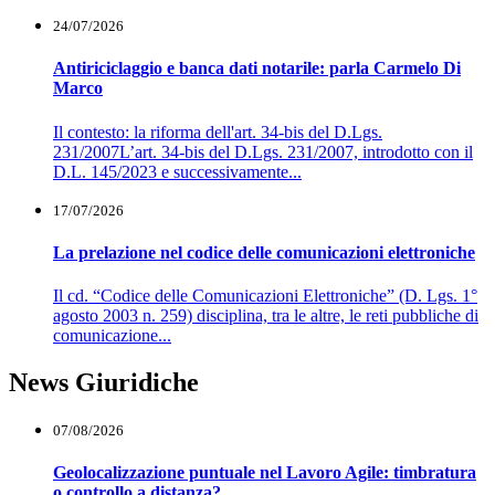
24/07/2026
Antiriciclaggio e banca dati notarile: parla Carmelo Di
Marco
Il contesto: la riforma dell'art. 34-bis del D.Lgs.
231/2007L’art. 34-bis del D.Lgs. 231/2007, introdotto con il
D.L. 145/2023 e successivamente...
17/07/2026
La prelazione nel codice delle comunicazioni elettroniche
Il cd. “Codice delle Comunicazioni Elettroniche” (D. Lgs. 1°
agosto 2003 n. 259) disciplina, tra le altre, le reti pubbliche di
comunicazione...
News Giuridiche
07/08/2026
Geolocalizzazione puntuale nel Lavoro Agile: timbratura
o controllo a distanza?