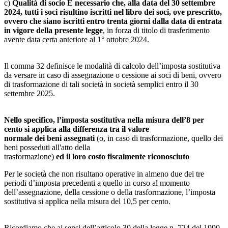
c)
Qualità di socio È necessario che, alla data del 30 settembre
2024, tutti i soci risultino iscritti nel libro dei soci, ove prescritto,
ovvero che siano iscritti entro trenta giorni dalla data di entrata
in vigore della presente legge
, in forza di titolo di trasferimento
avente data certa anteriore al 1° ottobre 2024.
Il comma 32 definisce le modalità di calcolo dell’imposta sostitutiva
da versare in caso di assegnazione o cessione ai soci di beni, ovvero
di trasformazione di tali società in società semplici entro il 30
settembre 2025.
Nello specifico, l’imposta sostitutiva nella misura dell’8 per
cento si applica alla differenza tra il valore
normale dei beni assegnati
(o, in caso di trasformazione, quello dei
beni posseduti all'atto della
trasformazione)
ed il loro costo fiscalmente riconosciuto
Per le società che non risultano operative in almeno due dei tre
periodi d’imposta precedenti a quello in corso al momento
dell’assegnazione, della cessione o della trasformazione, l’imposta
sostitutiva si applica nella misura del 10,5 per cento.
Ricordiamo che ai sensi dell’articolo 30 della legge n. 724 del 1990