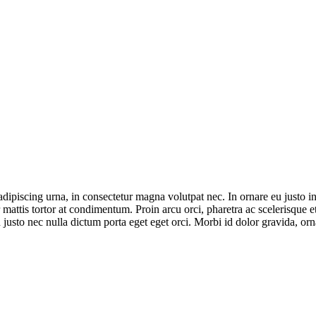
adipiscing urna, in consectetur magna volutpat nec. In ornare eu justo in
attis tortor at condimentum. Proin arcu orci, pharetra ac scelerisque et,
 justo nec nulla dictum porta eget eget orci. Morbi id dolor gravida, o