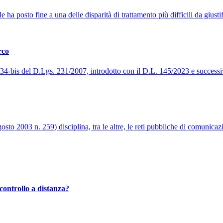
a posto fine a una delle disparità di trattamento più difficili da giustifi
rco
t. 34-bis del D.Lgs. 231/2007, introdotto con il D.L. 145/2023 e success
to 2003 n. 259) disciplina, tra le altre, le reti pubbliche di comunicazi
controllo a distanza?