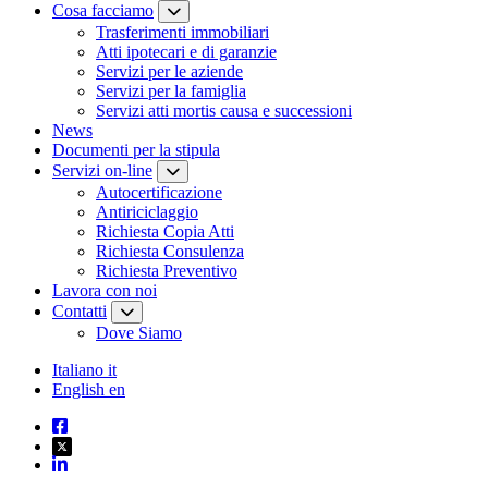
Cosa facciamo
Trasferimenti immobiliari
Atti ipotecari e di garanzie
Servizi per le aziende
Servizi per la famiglia
Servizi atti mortis causa e successioni
News
Documenti per la stipula
Servizi on-line
Autocertificazione
Antiriciclaggio
Richiesta Copia Atti
Richiesta Consulenza
Richiesta Preventivo
Lavora con noi
Contatti
Dove Siamo
Italiano
it
English
en