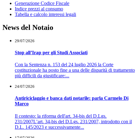
Generazione Codice Fiscale
Indice prezzi al consumo
Tabella e calcolo interessi legali
News del Notaio
29/07/2026
Stop all’Irap per gli Studi Associati
Con la Sentenza n. 153 del 24 luglio 2026 la Corte
costituzionale ha posto fine a una delle disparità di trattamento
più difficili da giustificare:...
24/07/2026
Antiriciclaggio e banca dati notarile: parla Carmelo Di
Marco
Il contesto: la riforma dell'art. 34-bis del D.Lgs.
231/2007L’art. 34-bis del D.Lgs. 231/2007, introdotto con il
D.L. 145/2023 e successivamente...
17/07/2026