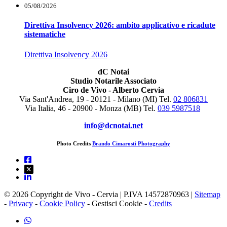
05/08/2026
Direttiva Insolvency 2026: ambito applicativo e ricadute
sistematiche
Direttiva Insolvency 2026
dC Notai
Studio Notarile Associato
Ciro de Vivo - Alberto Cervia
Via Sant'Andrea, 19 - 20121 - Milano (MI) Tel.
02 806831
Via Italia, 46 - 20900 - Monza (MB)
Tel.
039 5987518
info@dcnotai.net
Photo Credits
Brando Cimarosti Photography
© 2026 Copyright de Vivo - Cervia | P.IVA 14572870963 |
Sitemap
-
Privacy
-
Cookie Policy
-
Gestisci Cookie
-
Credits