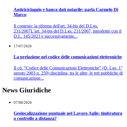
Antiriciclaggio e banca dati notarile: parla Carmelo Di
Marco
Il contesto: la riforma dell'art. 34-bis del D.Lgs.
231/2007L’art. 34-bis del D.Lgs. 231/2007, introdotto con il
D.L. 145/2023 e successivamente...
17/07/2026
La prelazione nel codice delle comunicazioni elettroniche
Il cd. “Codice delle Comunicazioni Elettroniche” (D. Lgs. 1°
agosto 2003 n. 259) disciplina, tra le altre, le reti pubbliche di
comunicazione...
News Giuridiche
07/08/2026
Geolocalizzazione puntuale nel Lavoro Agile: timbratura
o controllo a distanza?