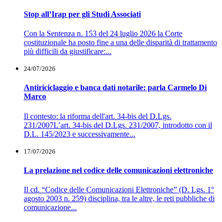
Stop all’Irap per gli Studi Associati
Con la Sentenza n. 153 del 24 luglio 2026 la Corte
costituzionale ha posto fine a una delle disparità di trattamento
più difficili da giustificare:...
24/07/2026
Antiriciclaggio e banca dati notarile: parla Carmelo Di
Marco
Il contesto: la riforma dell'art. 34-bis del D.Lgs.
231/2007L’art. 34-bis del D.Lgs. 231/2007, introdotto con il
D.L. 145/2023 e successivamente...
17/07/2026
La prelazione nel codice delle comunicazioni elettroniche
Il cd. “Codice delle Comunicazioni Elettroniche” (D. Lgs. 1°
agosto 2003 n. 259) disciplina, tra le altre, le reti pubbliche di
comunicazione...