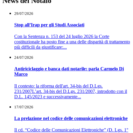
News del Notaio
29/07/2026
Stop all’Irap per gli Studi Associati
Con la Sentenza n. 153 del 24 luglio 2026 la Corte
costituzionale ha posto fine a una delle disparità di trattamento
più difficili da giustificare:...
24/07/2026
Antiriciclaggio e banca dati notarile: parla Carmelo Di
Marco
Il contesto: la riforma dell'art. 34-bis del D.Lgs.
231/2007L’art. 34-bis del D.Lgs. 231/2007, introdotto con il
D.L. 145/2023 e successivamente...
17/07/2026
La prelazione nel codice delle comunicazioni elettroniche
Il cd. “Codice delle Comunicazioni Elettroniche” (D. Lgs. 1°