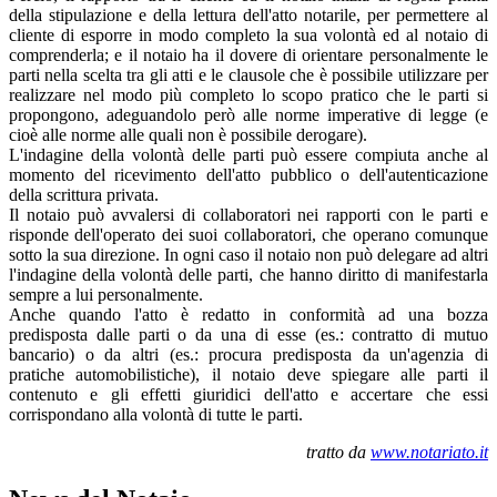
della stipulazione e della lettura dell'atto notarile, per permettere al
cliente di esporre in modo completo la sua volontà ed al notaio di
comprenderla; e il notaio ha il dovere di orientare personalmente le
parti nella scelta tra gli atti e le clausole che è possibile utilizzare per
realizzare nel modo più completo lo scopo pratico che le parti si
propongono, adeguandolo però alle norme imperative di legge (e
cioè alle norme alle quali non è possibile derogare).
L'indagine della volontà delle parti può essere compiuta anche al
momento del ricevimento dell'atto pubblico o dell'autenticazione
della scrittura privata.
Il notaio può avvalersi di collaboratori nei rapporti con le parti e
risponde dell'operato dei suoi collaboratori, che operano comunque
sotto la sua direzione. In ogni caso il notaio non può delegare ad altri
l'indagine della volontà delle parti, che hanno diritto di manifestarla
sempre a lui personalmente.
Anche quando l'atto è redatto in conformità ad una bozza
predisposta dalle parti o da una di esse (es.: contratto di mutuo
bancario) o da altri (es.: procura predisposta da un'agenzia di
pratiche automobilistiche), il notaio deve spiegare alle parti il
contenuto e gli effetti giuridici dell'atto e accertare che essi
corrispondano alla volontà di tutte le parti.
tratto da
www.notariato.it