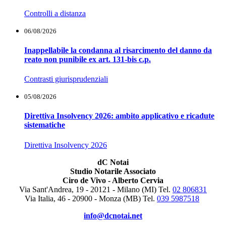
Controlli a distanza
06/08/2026
Inappellabile la condanna al risarcimento del danno da
reato non punibile ex art. 131-bis c.p.
Contrasti giurisprudenziali
05/08/2026
Direttiva Insolvency 2026: ambito applicativo e ricadute
sistematiche
Direttiva Insolvency 2026
dC Notai
Studio Notarile Associato
Ciro de Vivo - Alberto Cervia
Via Sant'Andrea, 19 - 20121 - Milano (MI) Tel.
02 806831
Via Italia, 46 - 20900 - Monza (MB)
Tel.
039 5987518
info@dcnotai.net