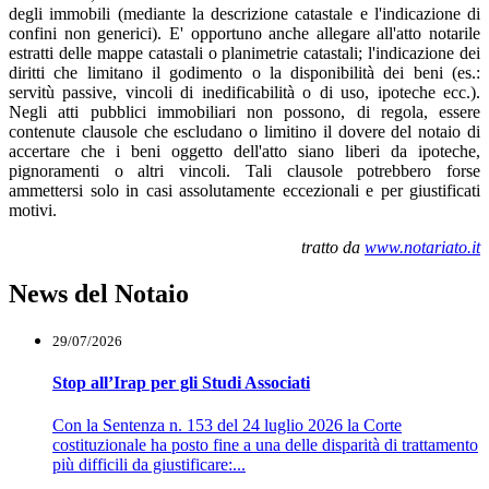
degli immobili (mediante la descrizione catastale e l'indicazione di
confini non generici). E' opportuno anche allegare all'atto notarile
estratti delle mappe catastali o planimetrie catastali; l'indicazione dei
diritti che limitano il godimento o la disponibilità dei beni (es.:
servitù passive, vincoli di inedificabilità o di uso, ipoteche ecc.).
Negli atti pubblici immobiliari non possono, di regola, essere
contenute clausole che escludano o limitino il dovere del notaio di
accertare che i beni oggetto dell'atto siano liberi da ipoteche,
pignoramenti o altri vincoli. Tali clausole potrebbero forse
ammettersi solo in casi assolutamente eccezionali e per giustificati
motivi.
tratto da
www.notariato.it
News del Notaio
29/07/2026
Stop all’Irap per gli Studi Associati
Con la Sentenza n. 153 del 24 luglio 2026 la Corte
costituzionale ha posto fine a una delle disparità di trattamento
più difficili da giustificare:...